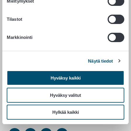
Mieltymykset
RUOKAVIRASTO
Tilastot
PL 100
00027 RUOKAVIRASTO
Markkinointi
Yhteystiedot
Palaute
Näytä tiedot
Tietosuojailmoitus
Saavutettavuusseloste
Tietoa sivustosta
Hyväksy kaikki
Evästeasetukset
Hyväksy valitut
Vaihde 029 530 0400
Hylkää kaikki