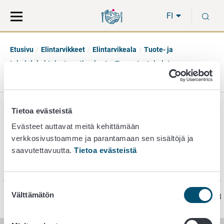
Siirry
Siirry
H
suoraan
koko
FI
sisältöön
sivuston
hakuun
Etusivu
Elintarvikkeet
Elintarvikeala
Tuote- ja
toimialakohtaiset vaatimukset
Teurastustoiminta
Teurastamot
Laitoslistat
Tietoa evästeistä
Laitoslistat
Evästeet auttavat meitä kehittämään
verkkosivustoamme ja parantamaan sen sisältöjä ja
saavutettavuutta.
Tietoa evästeistä
Laitoslistat näet
Hyväksytyt elintarvikehuoneistot
-sivulla.
Suostumuksen
Välttämätön
Sivu on viimeksi päivitetty 30.8.2023
valinta