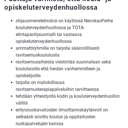
opiskeluterveydenhuollossa
ohjausmenetelmänä on käytössä NevokasPerhe
kouluterveydenhuollossa ja TOTA-
elintapaohjausmalli tai vastaava
opiskeluterveydenhuollossa
ammattiryhmille on tarjolla säännöllisesti
ravitsemuskoulutusta
ravitsemusaiheista viestintää suunnataan sekä
koululaisille että heidän vanhemmilleen ja
opiskelijoille
tarjolla on mahdollisuus
ravitsemusterapiapalveluihin tarvittaessa
tehdään yhteistyötä kodin ja kouluterveydenhuollon
välillä
erityisruokavalioiden ilmoittamiskäytännöt on
selkeästi sovittu koulun ja oppilaitosten
ruokapalvelujen kanssa