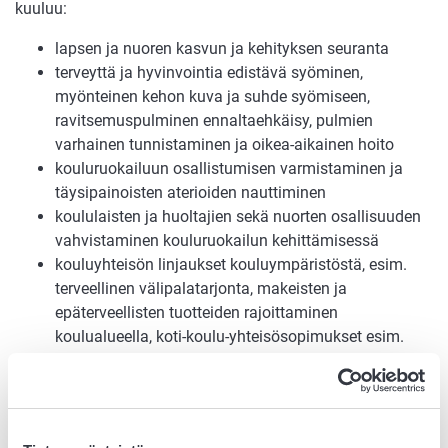
kuuluu:
lapsen ja nuoren kasvun ja kehityksen seuranta
terveyttä ja hyvinvointia edistävä syöminen,
myönteinen kehon kuva ja suhde syömiseen,
ravitsemuspulminen ennaltaehkäisy, pulmien
varhainen tunnistaminen ja oikea-aikainen hoito
kouluruokailuun osallistumisen varmistaminen ja
täysipainoisten aterioiden nauttiminen
koululaisten ja huoltajien sekä nuorten osallisuuden
vahvistaminen kouluruokailun kehittämisessä
kouluyhteisön linjaukset kouluympäristöstä, esim.
terveellinen välipalatarjonta, makeisten ja
epäterveellisten tuotteiden rajoittaminen
koulualueella, koti-koulu-yhteisösopimukset esim.
energiajuomien tarjonnasta
ohjata oppilaita esim. järjestöjen tarjoamiin hyvää
ravitsemusta ja ruokaosaamista edistäviin
ryhmätoimintoihin