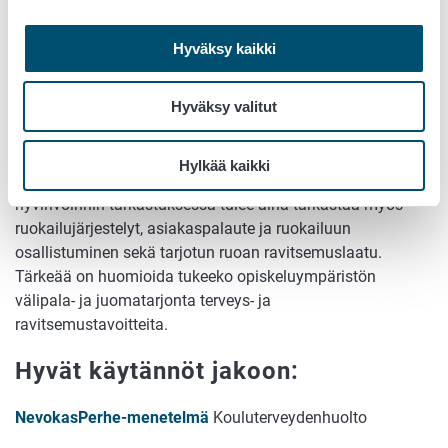
ateriatuetuilla (korkeakoulut) opiskelija-aterioilla on
oleellinen merkitys opiskelijoiden ravitsemuksen,
Hyväksy kaikki
terveyteen, hyvinvointiin ja jaksamiseen.
Opiskeluterveydenhuollossa on tärkeää kannustaa
Hyväksy valitut
opiskelijoita hyödyntämään opiskelijaruokailupalveluja.
Opiskelijaterveydenhuollon edustajan olisi hyvä kuulua
myös oppilaitoksen ravintola/asiakastoimikuntaan.
Hylkää kaikki
Opiskeluympäristön terveyden, turvallisuuden ja
hyvinvoinnin tarkastuksessa tulee aina tarkastaa myös
ruokailujärjestelyt, asiakaspalaute ja ruokailuun
osallistuminen sekä tarjotun ruoan ravitsemuslaatu.
Tärkeää on huomioida tukeeko opiskeluympäristön
välipala- ja juomatarjonta terveys- ja
ravitsemustavoitteita.
Hyvät käytännöt jakoon:
NevokasPerhe-menetelmä
Kouluterveydenhuolto