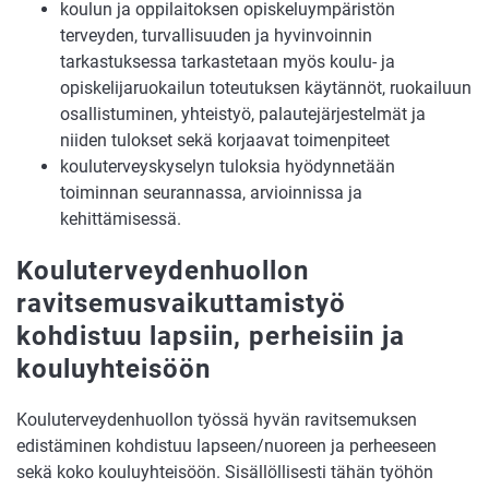
koulun ja oppilaitoksen opiskeluympäristön
terveyden, turvallisuuden ja hyvinvoinnin
tarkastuksessa tarkastetaan myös koulu- ja
opiskelijaruokailun toteutuksen käytännöt, ruokailuun
osallistuminen, yhteistyö, palautejärjestelmät ja
niiden tulokset sekä korjaavat toimenpiteet
kouluterveyskyselyn tuloksia hyödynnetään
toiminnan seurannassa, arvioinnissa ja
kehittämisessä.
Kouluterveydenhuollon
ravitsemusvaikuttamistyö
kohdistuu lapsiin, perheisiin ja
kouluyhteisöön
Kouluterveydenhuollon työssä hyvän ravitsemuksen
edistäminen kohdistuu lapseen/nuoreen ja perheeseen
sekä koko kouluyhteisöön. Sisällöllisesti tähän työhön