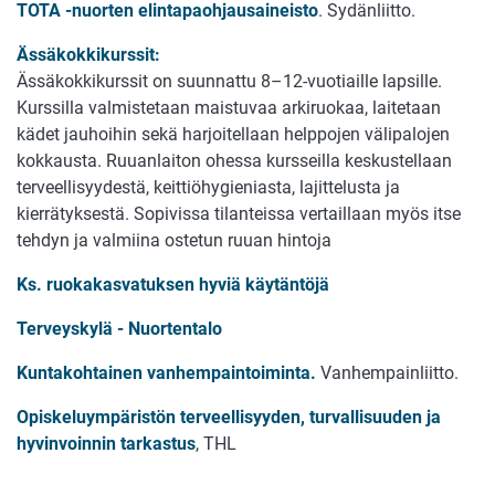
TOTA -nuorten elintapaohjausaineisto
. Sydänliitto.
Ässäkokkikurssit:
Ässäkokkikurssit on suunnattu 8–12-vuotiaille lapsille.
Kurssilla valmistetaan maistuvaa arkiruokaa, laitetaan
kädet jauhoihin sekä harjoitellaan helppojen välipalojen
kokkausta. Ruuanlaiton ohessa kursseilla keskustellaan
terveellisyydestä, keittiöhygieniasta, lajittelusta ja
kierrätyksestä. Sopivissa tilanteissa vertaillaan myös itse
tehdyn ja valmiina ostetun ruuan hintoja
Ks. ruokakasvatuksen hyviä käytäntöjä
Terveyskylä - Nuortentalo
Kuntakohtainen vanhempaintoiminta.
Vanhempainliitto.
Opiskeluympäristön terveellisyyden, turvallisuuden ja
hyvinvoinnin tarkastus
, THL