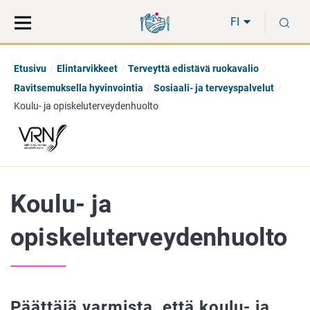
Siirry
Siirry
H
suoraan
koko
FI
sisältöön
sivuston
hakuun
Etusivu
Elintarvikkeet
Terveyttä edistävä ruokavalio
Ravitsemuksella hyvinvointia
Sosiaali- ja terveyspalvelut
Koulu- ja opiskeluterveydenhuolto
Koulu- ja
opiskeluterveydenhuolto
Päättäjä varmista, että koulu- ja