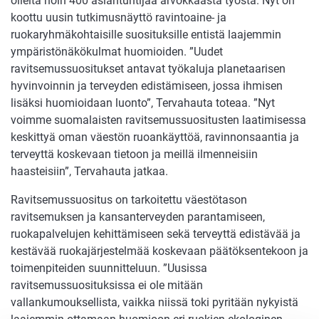
olleita noin 400 asiantuntijaa arvokkaasta työstä. Nyt on
koottu uusin tutkimusnäyttö ravintoaine- ja
ruokaryhmäkohtaisille suosituksille entistä laajemmin
ympäristönäkökulmat huomioiden. ”Uudet
ravitsemussuositukset antavat työkaluja planetaarisen
hyvinvoinnin ja terveyden edistämiseen, jossa ihmisen
lisäksi huomioidaan luonto”, Tervahauta toteaa. ”Nyt
voimme suomalaisten ravitsemussuositusten laatimisessa
keskittyä oman väestön ruoankäyttöä, ravinnonsaantia ja
terveyttä koskevaan tietoon ja meillä ilmenneisiin
haasteisiin”, Tervahauta jatkaa.
Ravitsemussuositus on tarkoitettu väestötason
ravitsemuksen ja kansanterveyden parantamiseen,
ruokapalvelujen kehittämiseen sekä terveyttä edistävää ja
kestävää ruokajärjestelmää koskevaan päätöksentekoon ja
toimenpiteiden suunnitteluun. ”Uusissa
ravitsemussuosituksissa ei ole mitään
vallankumouksellista, vaikka niissä toki pyritään nykyistä