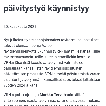
päivitystyö käynnistyy
20. kesäkuuta 2023
Nyt julkaistut yhteispohjoismaiset ravitsemussuositukset
tulevat olemaan pohja Valtion
ravitsemusneuvottelukunnan (VRN) laatimille kansallisille
ravitsemussuosituksille, kuten aiemmillakin kerroilla.
VRN:n jäsenistä koostuva työryhmä valmistelee
parhaillaan kansallisten ravitsemussuositusten
päivittämisen prosessia. VRN nimeää päivittämistä varten
asiantuntijatyöryhmän. Kansalliset suositukset julkaistaan
vuoden 2024 aikana.
VRN:n puheenjohtaja
Markku Tervahauta
kiittää
yhteispohjoismaista työryhmää ja kirjoitustyössä mukana