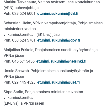
Markku Tervahauta, Valtion ravitsemusneuvottelukunnan
(VRN) puheenjohtaja
Puh. 029 524 6001,
etunimi.sukunimi@thl.fi
Sebastian Hielm, VRN:n varapuheenjohtaja, Pohjoismaisen
ministerineuvoston
virkamieskomitean (EK-Livs) jäsen
Puh. 050 524 5761,
etunimi.sukunimi@gov.fi
Maijaliisa Erkkola, Pohjoismaisen suositustyöryhmän ja
VRN:n jäsen
Puh. 045 6715455,
etunimi.sukunimi@helsinki.fi
Ursula Schwab, Pohjoismaisen suositustyöryhmän ja
VRN:n jäsen
Puh. 029 445 4528,
etunimi.sukunimi@uef.fi
Sirpa Sarlio, Pohjoismaisen ministerineuvoston
virkamieskomitean
(EK-Livs) ja VRN:n jäsen