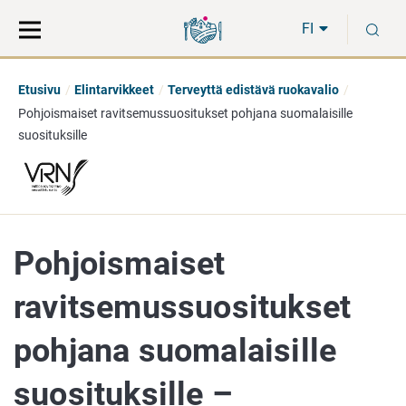
Siirry
Siirry
H
suoraan
koko
FI
sisältöön
sivuston
hakuun
Etusivu
Elintarvikkeet
Terveyttä edistävä ruokavalio
Pohjoismaiset ravitsemussuositukset pohjana suomalaisille
suosituksille
Pohjoismaiset
ravitsemussuositukset
pohjana suomalaisille
suosituksille –