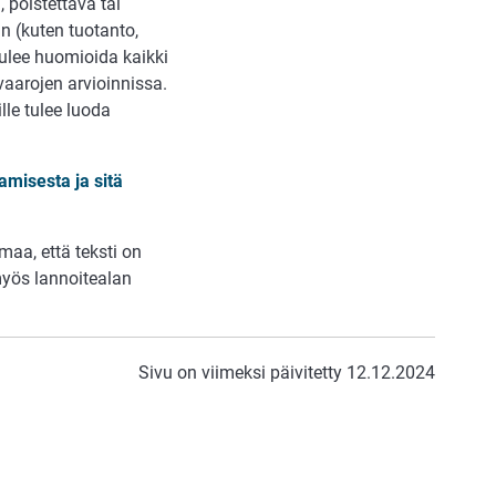
 poistettava tai
n (kuten tuotanto,
tulee huomioida kaikki
 vaarojen arvioinnissa.
lle tulee luoda
amisesta ja sitä
maa, että teksti on
 myös lannoitealan
Sivu on viimeksi päivitetty 12.12.2024