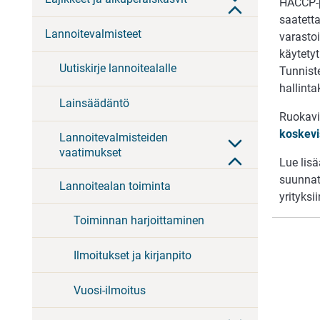
HACCP-pe
saatetta
Lannoitevalmisteet
varastoi
käytetyt
Uutiskirje lannoitealalle
Tunniste
hallinta
Lainsäädäntö
Ruokav
koskevis
Lannoitevalmisteiden
vaatimukset
Lue lis
suunnatt
Lannoitealan toiminta
yrityksii
Toiminnan harjoittaminen
Ilmoitukset ja kirjanpito
Vuosi-ilmoitus