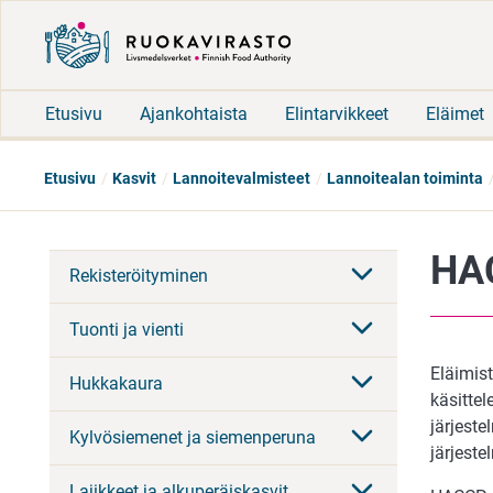
Etusivu
Ajankohtaista
Elintarvikkeet
Eläimet
Etusivu
Kasvit
Lannoitevalmisteet
Lannoitealan toiminta
HAC
Rekisteröityminen
Tuonti ja vienti
Eläimist
Hukkakaura
käsittel
järjeste
Kylvösiemenet ja siemenperuna
järjeste
Lajikkeet ja alkuperäiskasvit