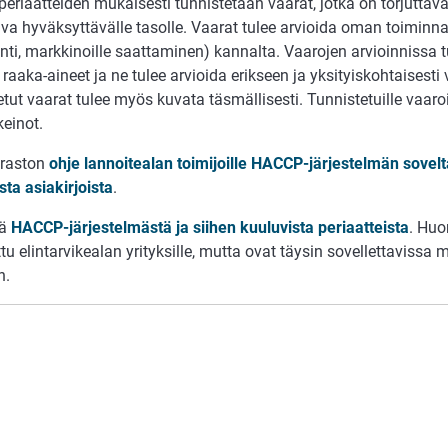
riaatteiden mukaisesti tunnistetaan vaarat, jotka on torjuttava,
va hyväksyttävälle tasolle. Vaarat tulee arvioida oman toiminna
nti, markkinoille saattaminen) kannalta. Vaarojen arvioinnissa 
 raaka-aineet ja ne tulee arvioida erikseen ja yksityiskohtaisesti
tut vaarat tulee myös kuvata täsmällisesti. Tunnistetuille vaaroi
keinot.
iraston
ohje lannoitealan toimijoille HACCP-järjestelmän sovelt
ta asiakirjoista
.
ää
HACCP-järjestelmästä ja siihen kuuluvista periaatteista
. Huo
u elintarvikealan yrityksille, mutta ovat täysin sovellettavissa
n.