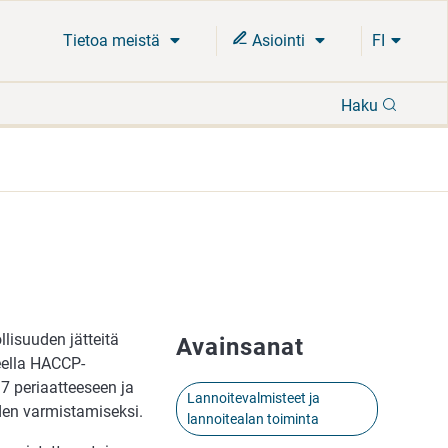
Tietoa meistä
Asiointi
FI
Hae
Haku
llisuuden jätteitä
Avainsanat
eella HACCP-
7 periaatteeseen ja
Lannoitevalmisteet ja
uden varmistamiseksi.
lannoitealan toiminta