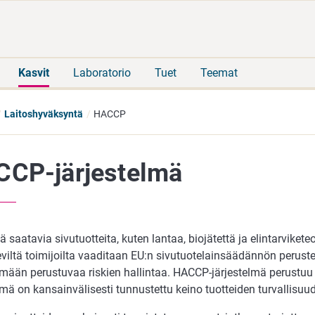
Siirry
Siirry
suoraan
koko
sisältöön
sivuston
hakuun
Kasvit
Laboratorio
Tuet
Teemat
Laitoshyväksyntä
HACCP
CP-järjestelmä
ä saatavia sivutuotteita, kuten lantaa, biojätettä ja elintarviketeo
eviltä toimijoilta vaaditaan EU:n sivutuotelainsäädännön perust
lmään perustuvaa riskien hallintaa. HACCP-järjestelmä perustuu 
lmä on kansainvälisesti tunnustettu keino tuotteiden turvallisu