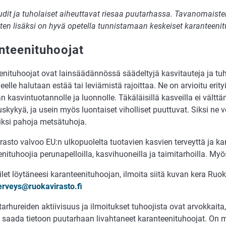
dit ja tuholaiset aiheuttavat riesaa puutarhassa. Tavanomaiste
ten lisäksi on hyvä opetella tunnistamaan keskeiset karanteenit
nteenituhoojat
enituhoojat ovat lainsäädännössä säädeltyjä kasvitauteja ja tuh
eelle halutaan estää tai leviämistä rajoittaa. Ne on arvioitu erityi
 kasvintuotannolle ja luonnolle. Täkäläisillä kasveilla ei välttäm
skykyä, ja usein myös luontaiset viholliset puuttuvat. Siksi ne v
iksi pahoja metsätuhoja.
asto valvoo EU:n ulkopuolelta tuotavien kasvien terveyttä ja kar
nituhoojia perunapelloilla, kasvihuoneilla ja taimitarhoilla. Myö
let löytäneesi karanteenituhoojan, ilmoita siitä kuvan kera Ruo
erveys@ruokavirasto.fi
arhureiden aktiivisuus ja ilmoitukset tuhoojista ovat arvokkaita
 saada tietoon puutarhaan livahtaneet karanteenituhoojat. On 