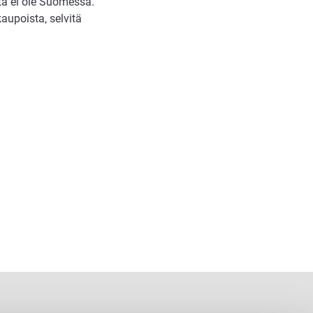
ita ei ole Suomessa.
aupoista, selvitä