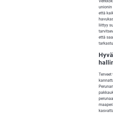
Verkkok
unionin 
että kai
havukasv
liittyy 
tarvitse
että sa
tarkast
Hyvä 
hall
Terveet 
kannatta
Perunanv
pakkauk
perunaa 
maaperä
kasvatta