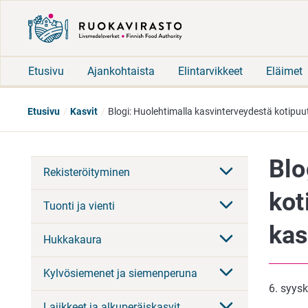
Etusivu
Ajankohtaista
Elintarvikkeet
Eläimet
Etusivu
Kasvit
Blogi: Huolehtimalla kasvinterveydestä kotipuut
Blo
Rekisteröityminen
kot
Tuonti ja vienti
kas
Hukkakaura
Kylvösiemenet ja siemenperuna
6. syys
Lajikkeet ja alkuperäiskasvit