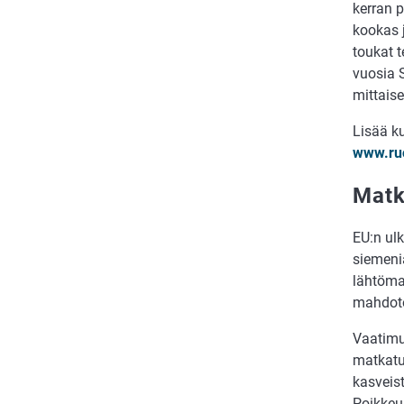
kerran 
kookas j
toukat t
vuosia 
mittaise
Lisää ku
www.ruo
Matk
EU:n ul
siemeniä
lähtöma
mahdoto
Vaatimu
matkatu
kasveis
Poikkeu