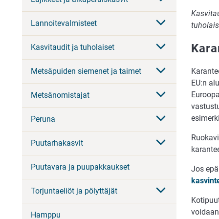
Kasvitau
Lannoitevalmisteet
tuholais
Kara
Kasvitaudit ja tuholaiset
Karante
Metsäpuiden siemenet ja taimet
EU:n alu
Euroopan
Metsänomistajat
vastustu
esimerk
Peruna
Ruokavir
Puutarhakasvit
karantee
Puutavara ja puupakkaukset
Jos epäi
kasvint
Torjuntaeliöt ja pölyttäjät
Kotipuut
voidaan
Hamppu