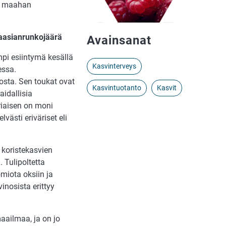
tuo maahan
 aasianrunkojäärä
Avainsanat
i esiintymä kesällä
Kasvinterveys
essa.
osta. Sen toukat ovat
Kasvintuotanto
Kasvit
aidallisia
riaisen on moni
västi eriväriset eli
koristekasvien
 Tulipoltetta
omiota oksiin ja
inosista erittyy
ailmaa, ja on jo