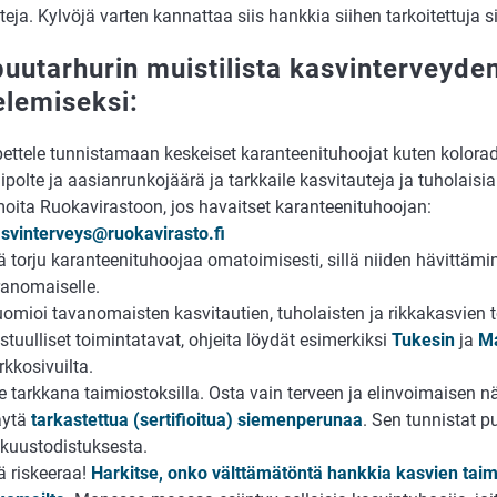
teja. Kylvöjä varten kannattaa siis hankkia siihen tarkoitettuja 
puutarhurin muistilista kasvinterveyde
elemiseksi:
ettele tunnistamaan keskeiset karanteenituhoojat kuten kolora
lipolte ja aasianrunkojäärä ja tarkkaile kasvitauteja ja tuholais
moita Ruokavirastoon, jos havaitset karanteenituhoojan:
svinterveys@ruokavirasto.fi
ä torju karanteenituhoojaa omatoimisesti, sillä niiden hävittäm
ranomaiselle.
omioi tavanomaisten kasvitautien, tuholaisten ja rikkakasvien 
stuulliset toimintatavat, ohjeita löydät esimerkiksi
Tukesin
ja
Ma
rkkosivuilta.
e tarkkana taimiostoksilla. Osta vain terveen ja elinvoimaisen n
äytä
tarkastettua (sertifioitua) siemenperunaa
. Sen tunnistat p
kuustodistuksesta.
ä riskeeraa!
Harkitse, onko välttämätöntä hankkia kasvien taim