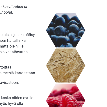
n kasvitautien ja
uhoojat.
olaisia, joiden pääsy
sen haitallisiksi
ättä ole niille
oisivat aiheuttaa
toittaa
s metsiä kartoitetaan.
kavirastoon:
, koska niiden avulla
myös hyvä olla