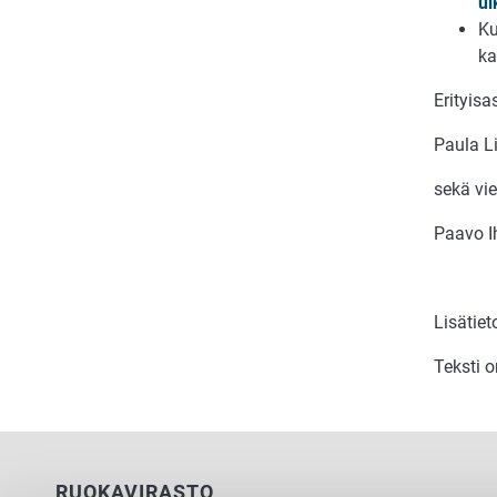
ul
Ku
ka
Erityisa
Paula L
sekä vie
Paavo I
Lisätiet
Teksti 
RUOKAVIRASTO