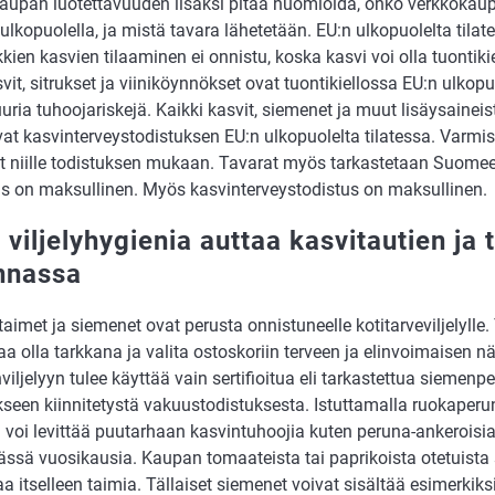
aupan luotettavuuden lisäksi pitää huomioida, onko verkkokau
ulkopuolella, ja mistä tavara lähetetään. EU:n ulkopuolelta tilat
kkien kasvien tilaaminen ei onnistu, koska kasvi voi olla tuontiki
it, sitrukset ja viiniköynnökset ovat tuontikiellossa EU:n ulkopu
suuria tuhoojariskejä. Kaikki kasvit, siemenet ja muut lisäysainei
vat kasvinterveystodistuksen EU:n ulkopuolelta tilatessa. Varmis
at niille todistuksen mukaan. Tavarat myös tarkastetaan Suome
us on maksullinen. Myös kasvinterveystodistus on maksullinen.
viljelyhygienia auttaa kasvitautien ja 
innassa
taimet ja siemenet ovat perusta onnistuneelle kotitarveviljelylle.
a olla tarkkana ja valita ostoskoriin terveen ja elinvoimaisen nä
iljelyyn tulee käyttää vain sertifioitua eli tarkastettua siemen
seen kiinnitetystä vakuustodistuksesta. Istuttamalla ruokaperu
voi levittää puutarhaan kasvintuhoojia kuten peruna-ankeroisia,
ssä vuosikausia. Kaupan tomaateista tai paprikoista otetuista 
a itselleen taimia. Tällaiset siemenet voivat sisältää esimerkiks