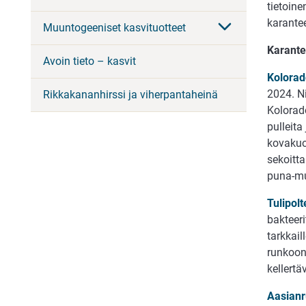
tietoine
karantee
Muuntogeeniset kasvituotteet
Karante
Avoin tieto – kasvit
Kolorad
2024. N
Rikkakananhirssi ja viherpantaheinä
Kolorad
pulleita
kovakuo
sekoitta
puna-mu
Tulipolt
bakteeri
tarkkail
runkoon
kellertä
Aasianr