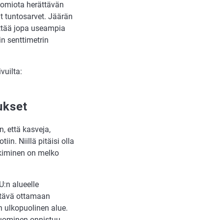
uomiota herättävän
ät tuntosarvet. Jäärän
ettää jopa useampia
n senttimetrin
vuilta:
ukset
, että kasveja,
in. Niillä pitäisi olla
kiminen on melko
:n alueelle
ttävä ottamaan
 ulkopuolinen alue.
tuominen onnistuu