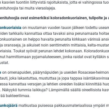
n kasvien tuontiin liittyvistä rajoituksista, jotta ei vahingossa 
nituhoojia tai muita vieraslajeja.
enituhoojia ovat esimerkiksi koloradonkuoriainen, tulipolte ja
onkuoriaisia
on muutaman vuoden tauon jälkeen todettu useamp
iiden tarkkailu kannattaa ottaa tavaksi aina perunamaata hoita
onkuoriainen on helppo havaita perunalta kirkkaan värinsä ansi
 ja oransseja, ja aikuiset noin senttimetrin mittaisia, kelta-mustar
riaisia. Toukat syövät perunan lehdet kokonaan. Koloradonkuo
nut harmittomaan pyjamaluteeseen, jonka raidat ovat kylläkin sel
stat.
e
on omenapuiden, päärynäpuiden ja useiden Rosaceae-heimon 
tauti, joka lakastuttaa, mustuttaa ja jopa tappaa isäntäkasvinsa.
lessa kannattaa versojen ja lehtien oireiden lisäksi kiinnittää hu
. Näkyykö tummia laikkuja? Lämpimällä säällä oireellisista kasv
vää bakteerilimaa.
unkojäärä
matkustaa puisessa pakkausmateriaalissa ympäri ma