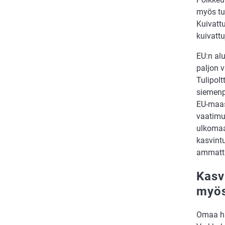
myös tuo
Kuivattu
kuivattu
EU:n alu
paljon v
Tulipol
siemenp
EU-maas
vaatimu
ulkomaa
kasvintu
ammattim
Kasv
myös
Omaa ha