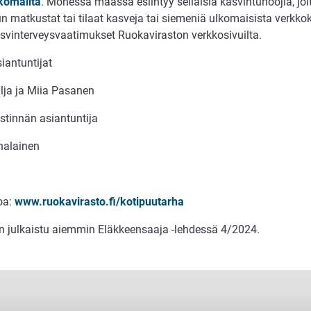
komailta
. Monessa maassa esiintyy sellaisia kasvintuhoojia, jo
n matkustat tai tilaat kasveja tai siemeniä ulkomaisista verkkok
svinterveysvaatimukset Ruokaviraston verkkosivuilta.
siantuntijat
ilja ja Miia Pasanen
stinnän asiantuntija
halainen
oa:
www.ruokavirasto.fi/kotipuutarha
on julkaistu aiemmin Eläkkeensaaja -lehdessä 4/2024.