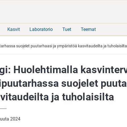
Siirry
Siirry
suoraan
koko
sisältöön
sivuston
hakuun
Kasvit
Laboratorio
Tuet
Teemat
arhassa suojelet puutarhaasi ja ympäristöä kasvitaudeilta ja tuholaisilta
gi: Huolehtimalla kasvinter
ipuutarhassa suojelet puuta
vitaudeilta ja tuholaisilta
kuuta 2024