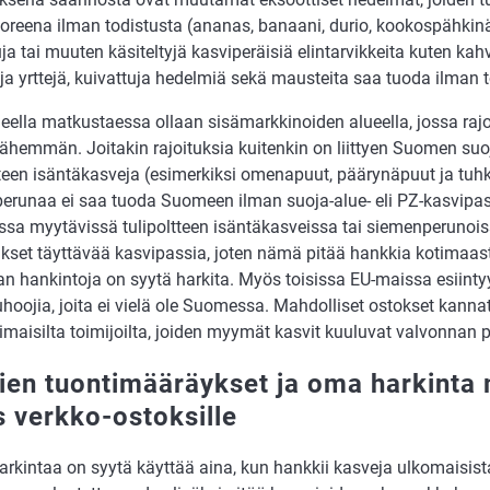
reena ilman todistusta (ananas, banaani, durio, kookospähkinä 
ja tai muuten käsiteltyjä kasviperäisiä elintarvikkeita kuten kahv
ja yrttejä, kuivattuja hedelmiä sekä mausteita saa tuoda ilman t
eella matkustaessa ollaan sisämarkkinoiden alueella, jossa rajo
ähemmän. Joitakin rajoituksia kuitenkin on liittyen Suomen suoj
tteen isäntäkasveja (esimerkiksi omenapuut, päärynäpuut ja tuh
erunaa ei saa tuoda Suomeen ilman suoja-alue- eli PZ-kasvipas
sa myytävissä tulipoltteen isäntäkasveissa tai siemenperunoi
kset täyttävää kasvipassia, joten nämä pitää hankkia kotimaas
n hankintoja on syytä harkita. Myös toisissa EU-maissa esiint
hoojia, joita ei vielä ole Suomessa. Mahdolliset ostokset kanna
aisilta toimijoilta, joiden myymät kasvit kuuluvat valvonnan pii
ien tuontimääräykset ja oma harkinta
 verkko-ostoksille
rkintaa on syytä käyttää aina, kun hankkii kasveja ulkomaisist