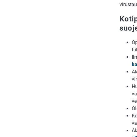
virustau
Koti
suoj
Op
tu
Il
ka
Äl
vi
Hu
va
ve
Ol
K
va
Äl