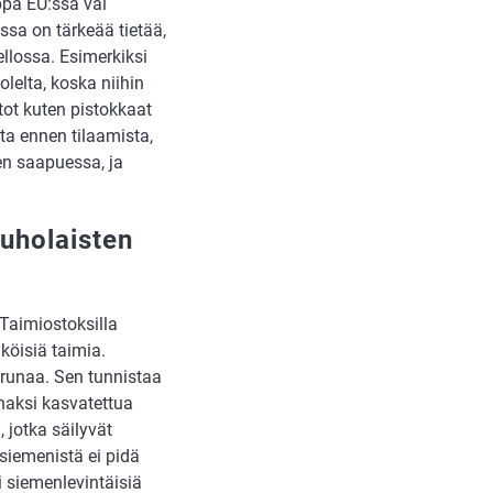
ppa EU:ssa vai
essa on tärkeää tietää,
ellossa. Esimerkiksi
olelta, koska niihin
stot kuten pistokkaat
ta ennen tilaamista,
en saapuessa, ja
tuholaisten
 Taimiostoksilla
köisiä taimia.
perunaa. Sen tunnistaa
naksi kasvatettua
 jotka säilyvät
siemenistä ei pidä
i siemenlevintäisiä