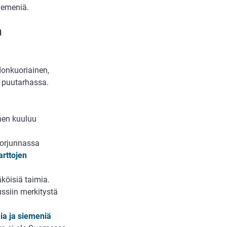
siemeniä.
n
donkuoriainen,
ia puutarhassa.
inen kuuluu
torjunnassa
rttojen
äköisiä taimia.
ussiin merkitystä
ia ja siemeniä