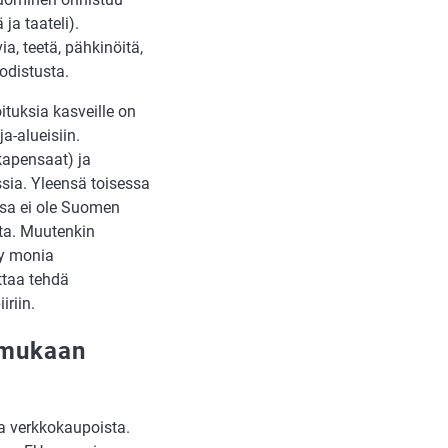
ja taateli).
ia, teetä, pähkinöitä,
odistusta.
ituksia kasveille on
a-alueisiin.
kapensaat) ja
sia. Yleensä toisessa
ssa ei ole Suomen
ta. Muutenkin
yy monia
ttaa tehdä
riin.
 mukaan
a verkkokaupoista.