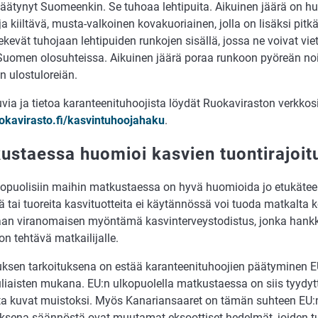
päätynyt Suomeenkin. Se tuhoaa lehtipuita. Aikuinen jäärä on h
a kiiltävä, musta-valkoinen kovakuoriainen, jolla on lisäksi pitk
ekevät tuhojaan lehtipuiden runkojen sisällä, jossa ne voivat vi
Suomen olosuhteissa. Aikuinen jäärä poraa runkoon pyöreän noi
n ulostuloreiän.
via ja tietoa karanteenituhoojista löydät Ruokaviraston verkkosi
kavirasto.fi/kasvintuhoojahaku
.
ustaessa huomioi kasvien tuontirajoit
kopuolisiin maihin matkustaessa on hyvä huomioida jo etukäteen
 tai tuoreita kasvituotteita ei käytännössä voi tuoda matkalta koti
an viranomaisen myöntämä kasvinterveystodistus, jonka hank
n tehtävä matkailijalle.
ksen tarkoituksena on estää karanteenituhoojien päätyminen EU
liaisten mukana. EU:n ulkopuolella matkustaessa on siis tyydy
ta kuvat muistoksi. Myös Kanariansaaret on tämän suhteen EU:n
ksena säännöstä ovat muutamat eksoottiset hedelmät, joiden 