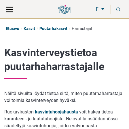
Siirry
Siirry
H
suoraan
koko
FI
sisältöön
sivuston
hakuun
Etusivu
Kasvit
Puutarhakasvit
Harrastajat
Kasvinterveystietoa
puutarhaharrastajalle
Näiltä sivuilta löydät tietoa siitä, miten puutarhaharrastaja
voi toimia kasvinterveyden hyväksi.
Ruokaviraston
kasvintuhoojahausta
voit hakea tietoa
karanteeni- ja laatutuhoojista. Ne ovat lainsäädännössä
säädeltyjä kasvintuhoojia, joiden valvonnasta