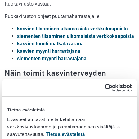
Ruokavirasto vastaa.
Ruokaviraston ohjeet puutarhaharrastajalle:
kasvien tilaaminen ulkomaisista verkkokaupoista
siementen tilaaminen ulkomaisista verkkokaupoista
kasvien tuonti matkatavarana
kasvien myynti harrastajana
siementen myynti harrastajana
Näin toimit kasvinterveyden
hyväksi kotipuutarhassa:
Opettele tunnistamaan keskeiset karanteenituhoojat
kuten
tulipolte
,
aasianrunkojäärä
ja
Tietoa evästeistä
koloradonkuoriainen
ja tarkkaile kasveja (katso
videot alla).
Evästeet auttavat meitä kehittämään
Ilmoita Ruokavirastoon, jos havaitset
verkkosivustoamme ja parantamaan sen sisältöjä ja
karanteenituhoojan:
kasvinterveys@ruokavirasto.fi
.
saavutettavuutta.
Tietoa evästeistä