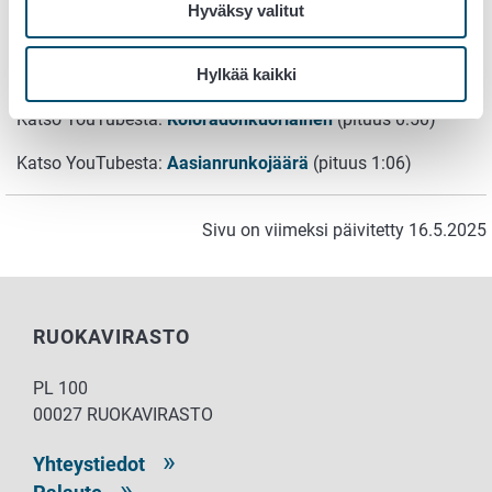
Hyväksy valitut
kasvinterveys@ruokavirasto.fi
Videot
Hylkää kaikki
Katso YouTubesta:
Koloradonkuoriainen
(pituus 0:50)
Katso YouTubesta:
Aasianrunkojäärä
(pituus 1:06)
Sivu on viimeksi päivitetty 16.5.2025
RUOKAVIRASTO
PL 100
00027 RUOKAVIRASTO
Yhteystiedot