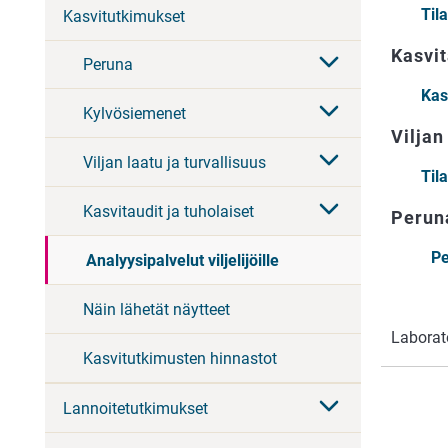
Til
Kasvitutkimukset
Kasvit
Peruna
Kas
Kylvösiemenet
Viljan
Viljan laatu ja turvallisuus
Til
Kasvitaudit ja tuholaiset
Perun
Pe
Analyysipalvelut viljelijöille
Näin lähetät näytteet
Laborato
Kasvitutkimusten hinnastot
Lannoitetutkimukset