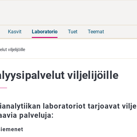
Siirry
Siirry
suoraan
koko
sisältöön
sivuston
hakuun
Kasvit
Laboratorio
Tuet
Teemat
ut viljelijöille
lyysipalvelut viljelijöille
analytiikan laboratoriot tarjoavat viljel
aavia palveluja:
siemenet