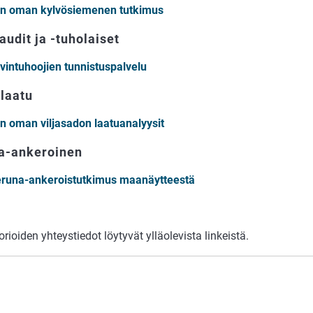
an oman kylvösiemenen tutkimus
audit ja -tuholaiset
vintuhoojien tunnistuspalvelu
 laatu
an oman viljasadon laatuanalyysit
a-ankeroinen
runa-ankeroistutkimus maanäytteestä
rioiden yhteystiedot löytyvät ylläolevista linkeistä.