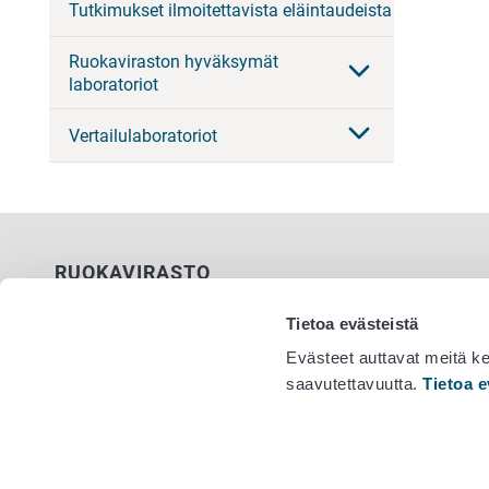
Tutkimukset ilmoitettavista eläintaudeista
Ruokaviraston hyväksymät
laboratoriot
Vertailulaboratoriot
RUOKAVIRASTO
PL 100
Tietoa evästeistä
00027 RUOKAVIRASTO
Evästeet auttavat meitä k
saavutettavuutta.
Tietoa e
Yhteystiedot
Vaihde 029
Palaute
Tietosuojailmoitus
Saavutettavuusseloste