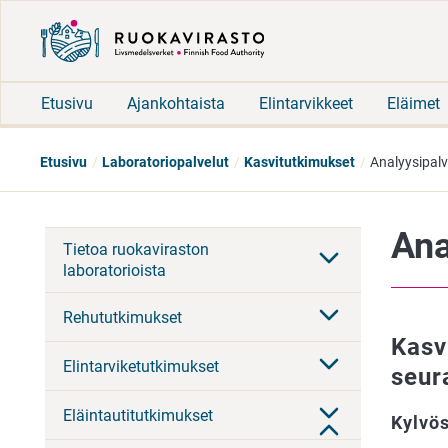
Etusivu
Ajankohtaista
Elintarvikkeet
Eläimet
Etusivu
Laboratoriopalvelut
Kasvitutkimukset
Analyysipalvel
Ana
Tietoa ruokaviraston
laboratorioista
Rehututkimukset
Kasvi
Elintarviketutkimukset
seur
Eläintautitutkimukset
Kylvö