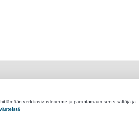
ehittämään verkkosivustoamme ja parantamaan sen sisältöjä ja
västeistä
 530 0400