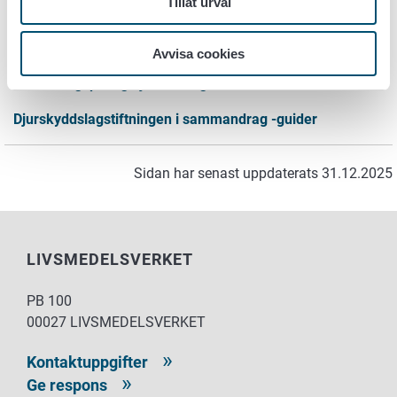
Anmälan om djurhållning/djurförmedling- blanket
Tillåt urval
Mer information
Avvisa cookies
Anmälningspliktig djurhållning
Djurskyddslagstiftningen i sammandrag -guider
Sidan har senast uppdaterats 31.12.2025
LIVSMEDELSVERKET
PB 100
00027 LIVSMEDELSVERKET
Kontaktuppgifter
Ge respons