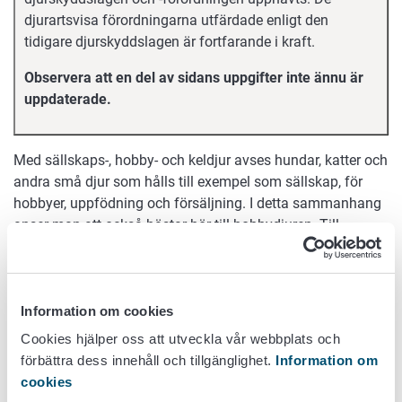
djurartsvisa förordningarna utfärdade enligt den
tidigare djurskyddslagen är fortfarande i kraft.
Observera att en del av sidans uppgifter inte ännu är
uppdaterade.
Med sällskaps-, hobby- och keldjur avses hundar, katter och
andra små djur som hålls till exempel som sällskap, för
hobbyer, uppfödning och försäljning. I detta sammanhang
anser man att också hästar hör till hobbydjuren. Till
sällskaps-, hobby- och keldjuren hör också myndigheternas
tjänstehundar, ledarhundar och andra hjälphundar.
Hållningen, skötseln, behandlingen och hanteringen av
Information om cookies
sällskaps-, hobby- och keldjur, liksom alla andra djur,
Cookies hjälper oss att utveckla vår webbplats och
stadgas av lagen och förordningar om djurens välfärd.
förbättra dess innehåll och tillgänglighet.
Information om
Hållningen av hästar regleras dessutom i statsrådets
cookies
förordning om skydd av hästar. Hållningen av andra