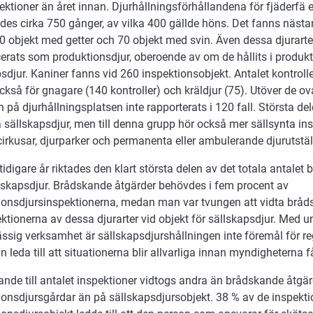
pektioner än året innan. Djurhållningsförhållandena för fjäderfä e
des cirka 750 gånger, av vilka 400 gällde höns. Det fanns nästa
0 objekt med getter och 70 objekt med svin. Även dessa djurarter
cerats som produktionsdjur, oberoende av om de hållits i produkt
sdjur. Kaniner fanns vid 260 inspektionsobjekt. Antalet kontroll
ckså för gnagare (140 kontroller) och kräldjur (75). Utöver de 
n på djurhållningsplatsen inte rapporterats i 120 fall. Största de
 sällskapsdjur, men till denna grupp hör också mer sällsynta in
irkusar, djurparker och permanenta eller ambulerande djurutstäl
idigare år riktades den klart största delen av det totala antalet
lskapsdjur. Brådskande åtgärder behövdes i fem procent av
ionsdjursinspektionerna, medan man var tvungen att vidta bråd
ktionerna av dessa djurarter vid objekt för sällskapsdjur. Med 
sig verksamhet är sällskapsdjurshållningen inte föremål för re
an leda till att situationerna blir allvarliga innan myndigheter
lande till antalet inspektioner vidtogs andra än brådskande åtgä
ionsdjursgårdar än på sällskapsdjursobjekt. 38 % av de inspekt