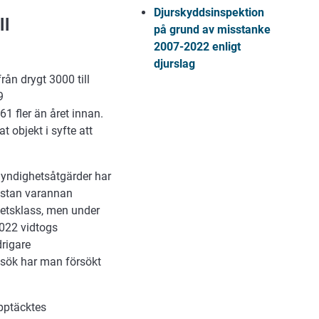
Djurskyddsinspektion
ll
på grund av misstanke
2007-2022 enligt
djurslag
ån drygt 3000 till
9
1 fler än året innan.
t objekt i syfte att
 myndighetsåtgärder har
ästan varannan
tetsklass, men under
2022 vidtogs
drigare
esök har man försökt
pptäcktes