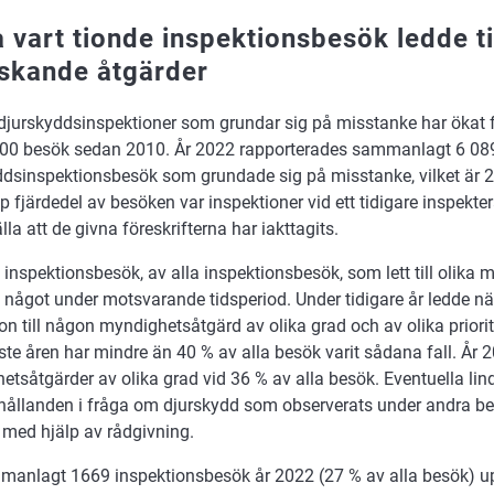
a vart tionde inspektionsbesök ledde ti
skande åtgärder
djurskyddsinspektioner som grundar sig på misstanke har ökat fr
000 besök sedan 2010. År 2022 rapporterades sammanlagt 6 08
ddsinspektionsbesök som grundade sig på misstanke, vilket är 26
 fjärdedel av besöken var inspektioner vid ett tidigare inspektera
lla att de givna föreskrifterna har iakttagits.
inspektionsbesök, av alla inspektionsbesök, som lett till olika
 något under motsvarande tidsperiod. Under tidigare år ledde n
on till någon myndighetsåtgärd av olika grad och av olika priori
te åren har mindre än 40 % av alla besök varit sådana fall. År 
tsåtgärder av olika grad vid 36 % av alla besök. Eventuella lin
hållanden i fråga om djurskydd som observerats under andra b
 med hjälp av rådgivning.
manlagt 1669 inspektionsbesök år 2022 (27 % av alla besök) u