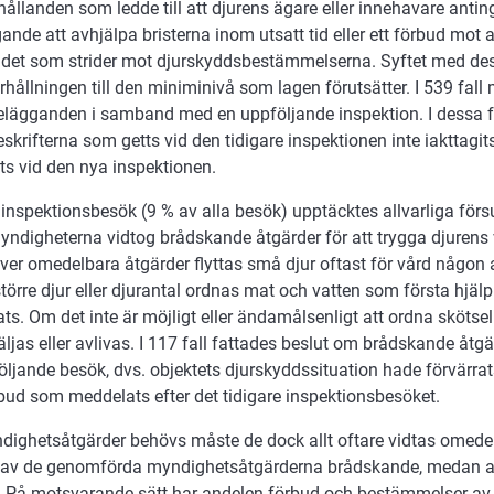
ållanden som ledde till att djurens ägare eller innehavare antin
ande att avhjälpa bristerna inom utsatt tid eller ett förbud mot a
ndet som strider mot djurskyddsbestämmelserna. Syftet med dess
rhållningen till den miniminivå som lagen förutsätter. I 539 fal
örelägganden i samband med en uppföljande inspektion. I dessa 
reskrifterna som getts vid den tidigare inspektionen inte iakttagit
ts vid den nya inspektionen.
 inspektionsbesök (9 % av alla besök) upptäcktes allvarliga fö
 myndigheterna vidtog brådskande åtgärder för att trygga djurens 
ver omedelbara åtgärder flyttas små djur oftast för vård någo
större djur eller djurantal ordnas mat och vatten som första hjäl
ats. Om det inte är möjligt eller ändamålsenligt att ordna skötse
ljas eller avlivas. I 117 fall fattades beslut om brådskande åt
öljande besök, dvs. objektets djurskyddssituation hade förvärrats
rbud som meddelats efter det tidigare inspektionsbesöket.
dighetsåtgärder behövs måste de dock allt oftare vidtas omedel
 av de genomförda myndighetsåtgärderna brådskande, medan an
. På motsvarande sätt har andelen förbud och bestämmelser av 