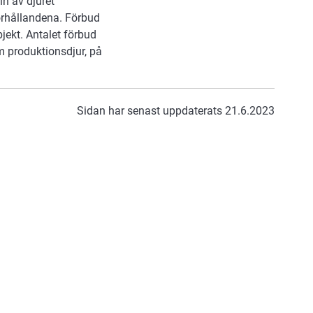
ln av djuret
örhållandena. Förbud
jekt. Antalet förbud
m produktionsdjur, på
Sidan har senast uppdaterats 21.6.2023