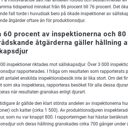
mma tidsperiod minskat från 86 procent till 76 procent. Det ök
nde fall torde i huvudsak bero på ökade inspektioner av sällska
de åtgärder oftare än för produktionsdjur.
a 60 procent av inspektionerna och 80
rådskande åtgärderna gäller hållning a
skapsdjur
00 inspektioner riktades mot sällskapsdjur. Över 3 000 inspekti
onsdjur rapporterades. I fråga om resultaten som rapporterats p
tt antalet enskilda inspektionsbesök inte är lika stort. Om det fin
et som ska inspekteras, rapporteras besöket för alla dessa djurar
ceras när resultaten granskas enligt djurart.
idigare år gällde den klart största andelen av inspektionerna hu
oner) och katter (cirka 1 500). Av produktionsdjuren inspektera
ur, som nu var knappt 800. I rapporteringen har hästar beräknats 
onsdjur och deras hållning granskades cirka 700 gånger under år