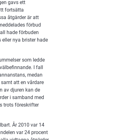
gen gavs ett
tt fortsätta
a åtgärder är att
l meddelades förbud
fall hade förbuden
s eller nya brister hade
rsummelser som ledde
välbefinnande. I fall
n annanstans, medan
p samt att en vårdare
ln av djuren kan de
gärder i samband med
 trots föreskrifter
bart. År 2010 var 14
delen var 24 procent
alla vidtagna åtgärder