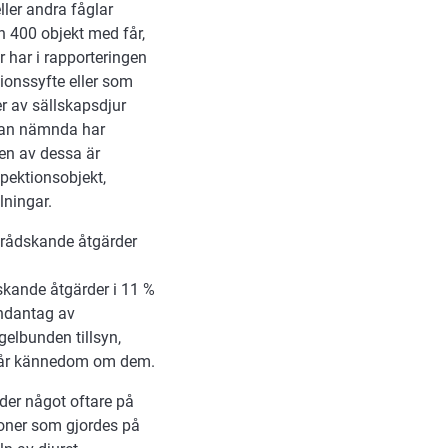
ller andra fåglar
n 400 objekt med får,
 har i rapporteringen
ionssyfte eller som
er av sällskapsdjur
ovan nämnda har
len av dessa är
spektionsobjekt,
lningar.
 brådskande åtgärder
skande åtgärder i 11 %
undantag av
gelbunden tillsyn,
na får kännedom om dem.
rder något oftare på
ioner som gjordes på