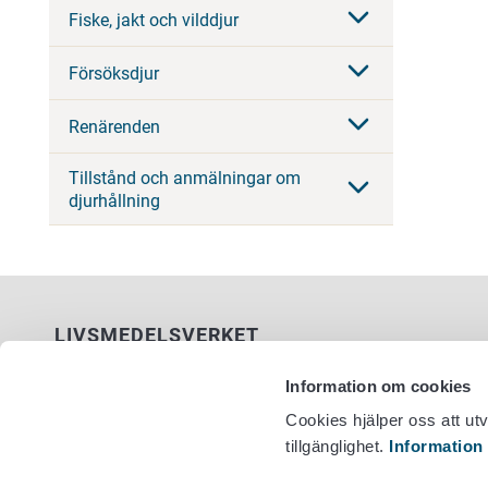
Fiske, jakt och vilddjur
Försöksdjur
Renärenden
Tillstånd och anmälningar om
djurhållning
LIVSMEDELSVERKET
PB 100
Information om cookies
00027 LIVSMEDELSVERKET
Cookies hjälper oss att ut
tillgänglighet.
Information
Kontaktuppgifter
Växel +358