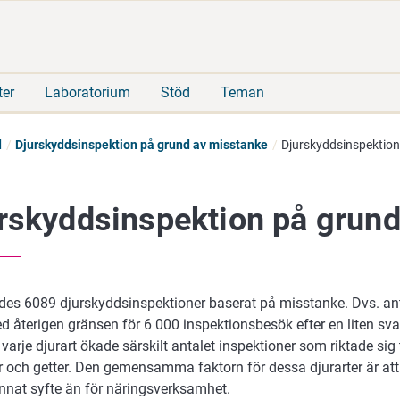
Gå
Sök
direkt
på
till
hela
innehåll
webbplatsen
ter
Laboratorium
Stöd
Teman
d
Djurskyddsinspektion på grund av misstanke
Djurskyddsinspektion
rskyddsinspektion på grun
rdes 6089 djurskyddsinspektioner baserat på misstanke. Dvs. ant
d återigen gränsen för 6 000 inspektionsbesök efter en liten sva
å varje djurart ökade särskilt antalet inspektioner som riktade sig 
 och getter. Den gemensamma faktorn för dessa djurarter är att 
annat syfte än för näringsverksamhet.