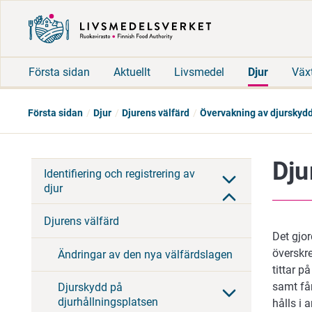
Första sidan
Aktuellt
Livsmedel
Djur
Väx
Första sidan
Djur
Djurens välfärd
Övervakning av djurskyd
Dju
Identifiering och registrering av
djur
Djurens välfärd
Det gjo
överskre
Ändringar av den nya välfärdslagen
tittar p
samt får
Djurskydd på
djurhållningsplatsen
hålls i 