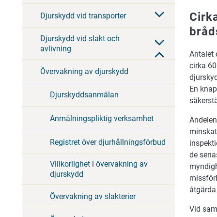
Cirk
Djurskydd vid transporter
bråd
Djurskydd vid slakt och
avlivning
Antalet 
cirka 6
Övervakning av djurskydd
djursky
En knapp
Djurskyddsanmälan
säkerstä
Anmälningspliktig verksamhet
Andelen 
minskat
Registret över djurhållningsförbud
inspekti
de senas
Villkorlighet i övervakning av
myndighe
djurskydd
missför
åtgärda
Övervakning av slakterier
Vid sam