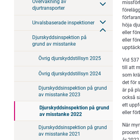
Övervakning av
missförh
djurtransporter
förelägg
förfara
Urvalsbaserade inspektioner
höja dju
eller f
Djurskyddsinspektion på
eller fö
grund av misstanke
upptäck
Övrig djurskyddstillsyn 2025
Vid 537
till att
Övrig djurskyddstillsyn 2024
som krä
det för 
Djurskyddsinspektion på grund
är på pl
av misstanke 2023
också sä
ett uppf
Djurskyddsinspektion på grund
eller fö
av misstanke 2022
När myn
Djurskyddsinspektion på grund
procent
av misstanke 2021
år 2022