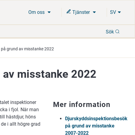
Om oss
Tjänster
SV
Sök
Sök
 på grund av misstanke 2022
d av misstanke 2022
alet inspektioner
Mer information
cka i fjol. När man
till hästdjur, höns
Djurskyddsinspektionsbesök
de i allt högre grad
på grund av misstanke
2007-2022