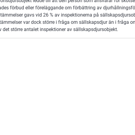
onsdjursobjekt ledde till att den person som ansvarar för skötse
des förbud eller föreläggande om förbättring av djurhållningsf
estämmelser gavs vid 26 % av inspektionerna på sällskapsdjursob
tämmelser var dock större i fråga om sällskapsdjur än i fråga o
 det större antalet inspektioner av sällskapsdjursobjekt.