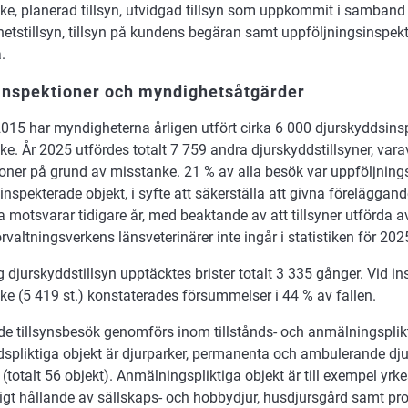
ke, planerad tillsyn, utvidgad tillsyn som uppkommit i samban
etstillsyn, tillsyn på kundens begäran samt uppföljningsinspek
.
 inspektioner och myndighetsåtgärder
015 har myndigheterna årligen utfört cirka 6 000 djurskyddsins
e. År 2025 utfördes totalt 7 759 andra djurskyddstillsyner, vara
oner på grund av misstanke. 21 % av alla besök var uppföljningsi
 inspekterade objekt, i syfte att säkerställa att givna föreläggand
a motsvarar tidigare år, med beaktande av att tillsyner utförda a
rvaltningsverkens länsveterinärer inte ingår i statistiken för 202
g djurskyddstillsyn upptäcktes brister totalt 3 335 gånger. Vid i
e (5 419 st.) konstaterades försummelser i 44 % av fallen.
de tillsynsbesök genomförs inom tillstånds- och anmälningsplik
dspliktiga objekt är djurparker, permanenta och ambulerande dju
 (totalt 56 objekt). Anmälningspliktiga objekt är till exempel yrk
ligt hållande av sällskaps- och hobbydjur, husdjursgård samt p