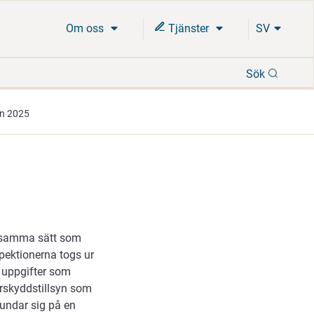
Om oss
Tjänster
SV
Sök
Sök
yn 2025
å samma sätt som
spektionerna togs ur
 uppgifter som
urskyddstillsyn som
undar sig på en