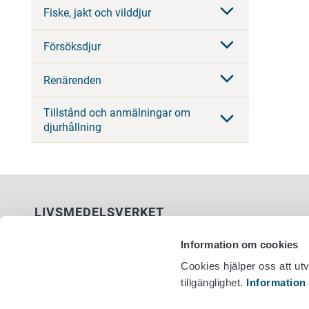
Fiske, jakt och vilddjur
Försöksdjur
Renärenden
Tillstånd och anmälningar om
djurhållning
LIVSMEDELSVERKET
PB 100
Information om cookies
00027 LIVSMEDELSVERKET
Cookies hjälper oss att ut
tillgänglighet.
Information
Kontaktuppgifter
Växel +358