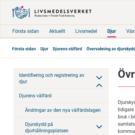
Första sidan
Aktuellt
Livsmedel
Djur
Väx
Första sidan
Djur
Djurens välfärd
Övervakning av djurskyd
Övr
Identifiering och registrering av
djur
Djurens välfärd
Djursky
tidigare
Ändringar av den nya välfärdslagen
bruk i 
samlats
Djurskydd på
djurhållningsplatsen
kommune