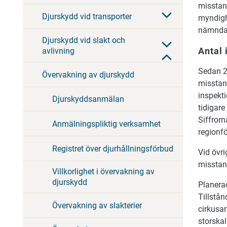
misstan
Djurskydd vid transporter
myndigh
nämnda
Djurskydd vid slakt och
Antal
avlivning
Sedan 2
Övervakning av djurskydd
misstank
inspekti
Djurskyddsanmälan
tidigare
Siffrorn
Anmälningspliktig verksamhet
regionfö
Registret över djurhållningsförbud
Vid övri
misstank
Villkorlighet i övervakning av
djurskydd
Planera
Tillstån
Övervakning av slakterier
cirkusar
storska