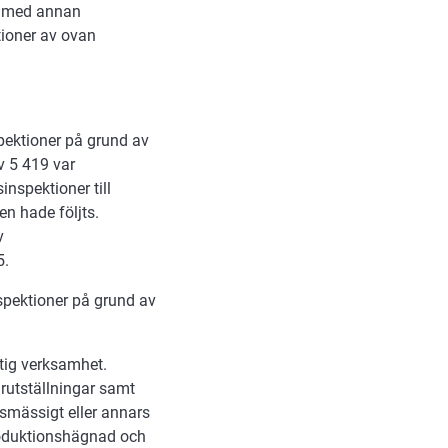
d med annan
tioner av ovan
pektioner på grund av
v 5 419 var
nspektioner till
en hade följts.
v
5.
nspektioner på grund av
tig verksamhet.
rutställningar samt
esmässigt eller annars
roduktionshägnad och