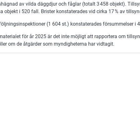
shägnad av vilda däggdjur och fåglar (totalt 3 458 objekt). Til
a objekt i 520 fall. Brister konstaterades vid cirka 17 % av tills
öljningsinspektioner (1 604 st.) konstaterades försummelser i 4
materialet för år 2025 är det inte möjligt att rapportera om tillsy
eller om de åtgärder som myndigheterna har vidtagit.