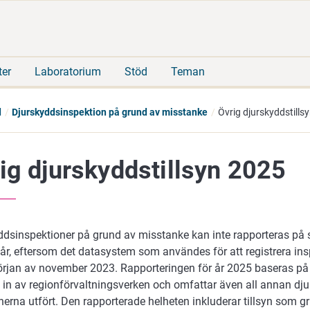
Gå
Sök
direkt
på
till
hela
innehåll
webbplatsen
ter
Laboratorium
Stöd
Teman
d
Djurskyddsinspektion på grund av misstanke
Övrig djurskyddstills
ig djurskyddstillsyn 2025
ddsinspektioner på grund av misstanke kan inte rapporteras p
 år, eftersom det datasystem som användes för att registrera in
början av november 2023. Rapporteringen för år 2025 baseras på
 in av regionförvaltningsverken och omfattar även all annan dj
rna utfört. Den rapporterade helheten inkluderar tillsyn som gr