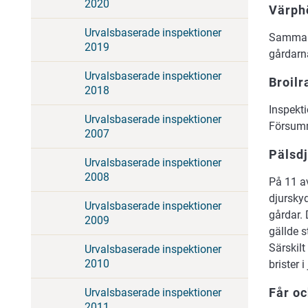
2020
Värph
Urvalsbaserade inspektioner
Sammanl
2019
gårdarn
Urvalsbaserade inspektioner
Broilr
2018
Inspekt
Urvalsbaserade inspektioner
Försumm
2007
Pälsdj
Urvalsbaserade inspektioner
2008
På 11 av
djursky
Urvalsbaserade inspektioner
gårdar. 
2009
gällde s
Särskilt
Urvalsbaserade inspektioner
2010
brister 
Får oc
Urvalsbaserade inspektioner
2011