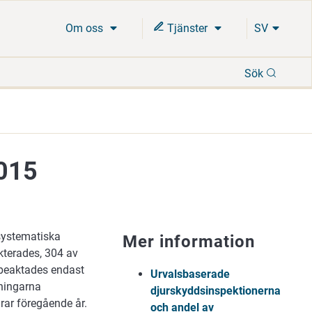
Om oss
Tjänster
SV
Sök
Sök
2015
 systematiska
Mer information
kterades, 304 av
 beaktades endast
Urvalsbaserade
tningarna
djurskyddsinspektionerna
rar föregående år.
och andel av