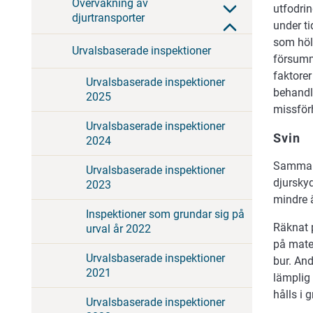
Övervakning av
utfodrin
djurtransporter
under ti
som höll
Urvalsbaserade inspektioner
försumm
faktorer
Urvalsbaserade inspektioner
behandli
2025
missför
Urvalsbaserade inspektioner
Svin
2024
Sammanl
Urvalsbaserade inspektioner
djurskyd
2023
mindre ä
Inspektioner som grundar sig på
Räknat 
urval år 2022
på mater
Urvalsbaserade inspektioner
bur. And
2021
lämplig 
hålls i 
Urvalsbaserade inspektioner