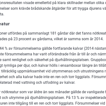
onsresultaten visade emellertid på klara skillnader mellan olika 
elser som krävde brådskande åtgärder för att trygga djurens v
ta.
eatur
ioner utfördes på sammanlagt 181 gårdar där det fanns nötkrea
des på 23 procent av gårdarna, vilket är samma som år 2014.
44 % av försummelserna gällde fortfarande kalvar (2014 nästan
te försummelserna har varit oförändrade från år till år och närm
 samt renlighet och säkerhet på djurhållningsplatsen. Gruppboxa
ligt rymliga per djur, och kalvar hölls i ensamboxar längre än till
t tillräcklig uppmärksamhet vid utrymmenas och utrustningens re
rhet och alla kalvar hade inte en ren och torr liggplats. Försu
laterad med vattning och utfodring av kalvar.
r nötkreatur som var äldre än sex månader gällde de vanligast
et och utrymme på djurhållningsplatsen. På 13 % av inspekterad
uren inte tillgång till en ren och torr liggplats. Försummelser vi