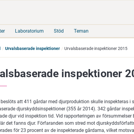
Gå
Sök
direkt
på
till
hela
innehåll
webbplatsen
ter
Laboratorium
Stöd
Teman
d
Urvalsbaserade inspektioner
Urvalsbaserade inspektioner 2015
alsbaserade inspektioner 
 beslöts att 411 gårdar med djurproduktion skulle inspekteras i
aserade djurskyddsinspektioner (355 år 2014). 342 gårdar inspe
ade djur vid inspektion tid. Vid rapporteringen av försummelser
där det fanns djur. Förfaranden som stred mot djurskyddsförfat
rades för 23 procent av de inspekterade gårdarna, vilket motsva