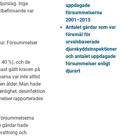
djurslag. Inga
uppdagade
älbefinnande var
försummelserna
2001–2015
Antalet gårdar som var
föremål för
urvalsbaserade
tur. Försummelser
djurskyddsinspektioner
och antalet uppdagade
 40 %), och de
försummelser enligt
ast gällt kraven på
djurart
rna var inte alltid
åten ålder. Man hade
nlighet, desinfektion
mmelser rapporterades
e försummelserna
e gårdar hade
d vattning och