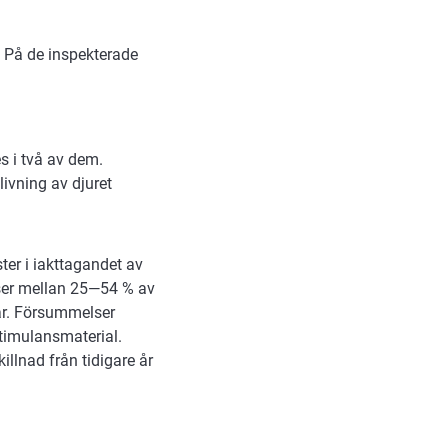
 På de inspekterade
s i två av dem.
ivning av djuret
ter i iakttagandet av
ser mellan 25—54 % av
 år. Försummelser
stimulansmaterial.
illnad från tidigare år