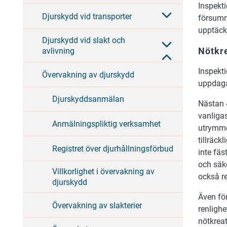
Inspekti
Djurskydd vid transporter
försumm
upptäck
Djurskydd vid slakt och
Nötkr
avlivning
Inspekt
Övervakning av djurskydd
uppdaga
Djurskyddsanmälan
Nästan 
vanligas
Anmälningspliktig verksamhet
utrymme
tillräck
Registret över djurhållningsförbud
inte fäs
och säke
Villkorlighet i övervakning av
också re
djurskydd
Även fö
Övervakning av slakterier
renligh
nötkreat