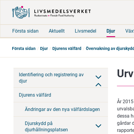
Första sidan
Aktuellt
Livsmedel
Djur
Väx
Första sidan
Djur
Djurens välfärd
Övervakning av djurskyd
Urv
Identifiering och registrering av
djur
Djurens välfärd
År 2015
urvalsb
Ändringar av den nya välfärdslagen
dessa h
gårdar 
Djurskydd på
djurhållningsplatsen
rapporte