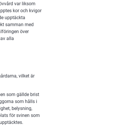
lövvård var liksom
läpptes kor och kvigor
 de upptäckta
irekt samman med
alföringen över
av alla
rdarna, vilket är
en som gällde brist
ggorna som hålls i
ghet, belysning,
plats för svinen som
n upptäcktes.