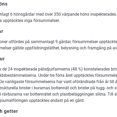
öns
agt 6 hönsgårdar med över 350 värpande höns inspekterades.
a upptäcktes inga försummelser.
ar
ioner utfördes på sammanlagt 9 gårdar, försummelser upptäckte
elser gällde uppfödningstäthet, belysning och framgång på avl
ur
 de 24 inspekterade pälsdjurfarmerna (48 %) konstaterades bris
ddsbestämmelserna. Under tre förra året upptäcktes försummel
De vanligaste försummelserna har varit oförändrade från år till
trukturella brister i burarnas bottennät och brister på tugg- och 
 i rävburarna var bottennätet och plastbeläggningen slitna. Till sk
i journalföringen upptäcktes endast på en gård.
h getter