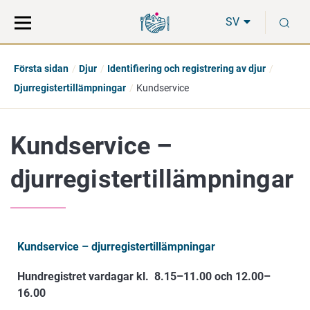
Gå
Sök
S
direkt
på
SV
till
hela
innehåll
webbplatsen
Första sidan
Djur
Identifiering och registrering av djur
Djurregistertillämpningar
Kundservice
Kundservice –
djurregistertillämpningar
Kundservice – djurregistertillämpningar
Hundregistret vardagar kl. 8.15–11.00 och 12.00–
16.00