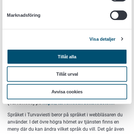
Vid frågor gällande användandet av registret, ta
kontakta med den lokala
Marknadsföring
landsbygdsnäringsmyndigheten
e-tjänsten:
epr.ruokavirasto.fi
Visa detaljer
Djurhållar- och djurhållningsplatsregistrets
anvisningar
Tillåt alla
Observera att ett vanligt, oskyddat e-postmeddelande
Tillåt urval
inte är datasäkert. Sekretessbelagda handlingar och
andra känsliga handlingar ska skickas till
Avvisa cookies
Livsmedelsverket via tjänsten för säker e-post
(Turvaviesti) på
https://turvaviesti.ruokavirasto.fi
.
Språket i Turvaviesti beror på språket i webbläsaren du
använder. I det övre högra hörnet av tjänsten finns en
meny där du kan ändra vilket språk du vill. Det går även