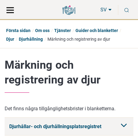
Gå
Sök
S
direkt
på
SV
till
hela
innehåll
webbplatsen
Första sidan
Om oss
Tjänster
Guider och blanketter
Djur
Djurhållning
Märkning och registrering av djur
Märkning och
registrering av djur
Det finns några tillgånglighetsbrister i blanketterna.
Djurhållar- och djurhållningsplatsregistret