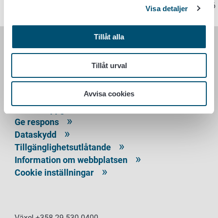
Sidan har senast uppdaterats 10.6.2026
Visa detaljer
Tillåt alla
LIVSMEDELSVERKET
Tillåt urval
PB 100
00027 LIVSMEDELSVERKET
Avvisa cookies
Kontaktuppgifter
Ge respons
Dataskydd
Tillgänglighetsutlåtande
Information om webbplatsen
Cookie inställningar
Växel +358 29 530 0400