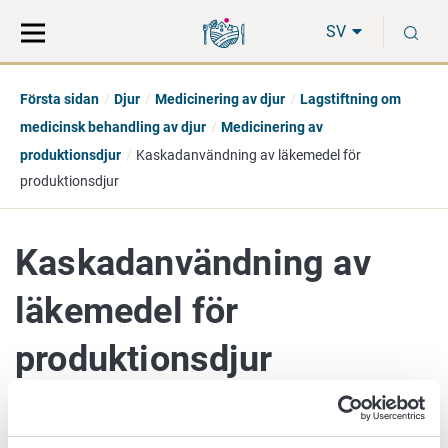
Gå
Sök
S
direkt
på
SV
till
hela
innehåll
webbplatsen
Första sidan
Djur
Medicinering av djur
Lagstiftning om
medicinsk behandling av djur
Medicinering av
produktionsdjur
Kaskadanvändning av läkemedel för
produktionsdjur
Kaskadanvändning av
läkemedel för
produktionsdjur