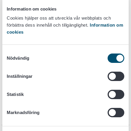
Anvisning om kaskadanvändning av läkemedel för
livsmedelsproducerande djur (pdf)
Information om cookies
Cookies hjälper oss att utveckla vår webbplats och
Bilaga till anvisningen om kaskadanvändning av
förbättra dess innehåll och tillgänglighet.
Information om
läkemedel för livsmedelsproducerande djur (pdf)
cookies
Karenstid
Samtyckesval
Nödvändig
Inställningar
Statistik
Marknadsföring