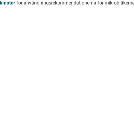
kmotor
för användningsrekommendationerna för mikrobläkemed