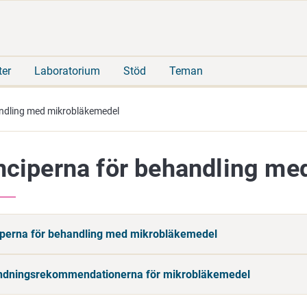
Gå
Sök
direkt
på
till
hela
innehåll
webbplatsen
ter
Laboratorium
Stöd
Teman
andling med mikrobläkemedel
nciperna för behandling m
iperna för behandling med mikrobläkemedel
dningsrekommendationerna för mikrobläkemedel