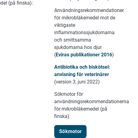
el (på finska):
Användningsrekommendationer
för mikrobläkemedel mot de
viktigaste
inflammationssjukdomarna
och smittsamma
sjukdomarna hos djur
(
Eviras publikationer 2016
)
Antibiotika och biskötsel:
anvisning för veterinärer
(version 3, juni 2022)
Sökmotor för
användningsrekommendationerna
för mikrobläkemedel (på
finska):
Sökmotor