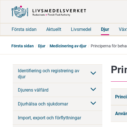
Första sidan
Aktuellt
Livsmedel
Djur
Väx
Första sidan
Djur
Medicinering av djur
Principerna för beh
Pri
Identifiering och registrering av
djur
Djurens välfärd
Princ
Djurhälsa och sjukdomar
Använ
Import, export och förflyttningar