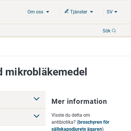
Om oss
Tjänster
SV
Sök
Sök
ed mikrobläkemedel
Mer information
Visste du detta om
antibiotika? (
broschyren för
sällskapsdjurets ägaren
)