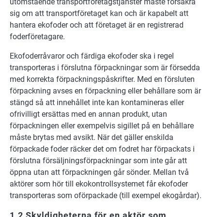
utomstående transportföretagstjänster måste försäkra
sig om att transportföretaget kan och är kapabelt att
hantera ekofoder och att företaget är en registrerad
foderföretagare.
Ekofoderråvaror och färdiga ekofoder ska i regel
transporteras i förslutna förpackningar som är försedda
med korrekta förpackningspåskrifter. Med en försluten
förpackning avses en förpackning eller behållare som är
stängd så att innehållet inte kan kontamineras eller
ofrivilligt ersättas med en annan produkt, utan
förpackningen eller exempelvis sigillet på en behållare
måste brytas med avsikt. När det gäller enskilda
förpackade foder räcker det om fodret har förpackats i
förslutna försäljningsförpackningar som inte går att
öppna utan att förpackningen går sönder. Mellan två
aktörer som hör till ekokontrollsystemet får ekofoder
transporteras som oförpackade (till exempel ekogårdar).
1.2 Skyldigheterna för en aktör som