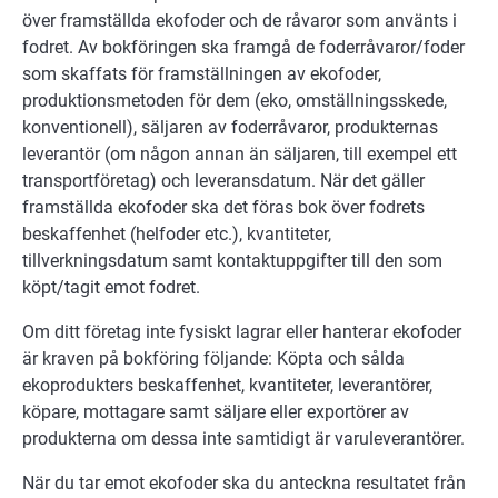
över framställda ekofoder och de råvaror som använts i
fodret. Av bokföringen ska framgå de foderråvaror/foder
som skaffats för framställningen av ekofoder,
produktionsmetoden för dem (eko, omställningsskede,
konventionell), säljaren av foderråvaror, produkternas
leverantör (om någon annan än säljaren, till exempel ett
transportföretag) och leveransdatum. När det gäller
framställda ekofoder ska det föras bok över fodrets
beskaffenhet (helfoder etc.), kvantiteter,
tillverkningsdatum samt kontaktuppgifter till den som
köpt/tagit emot fodret.
Om ditt företag inte fysiskt lagrar eller hanterar ekofoder
är kraven på bokföring följande: Köpta och sålda
ekoprodukters beskaffenhet, kvantiteter, leverantörer,
köpare, mottagare samt säljare eller exportörer av
produkterna om dessa inte samtidigt är varuleverantörer.
När du tar emot ekofoder ska du anteckna resultatet från