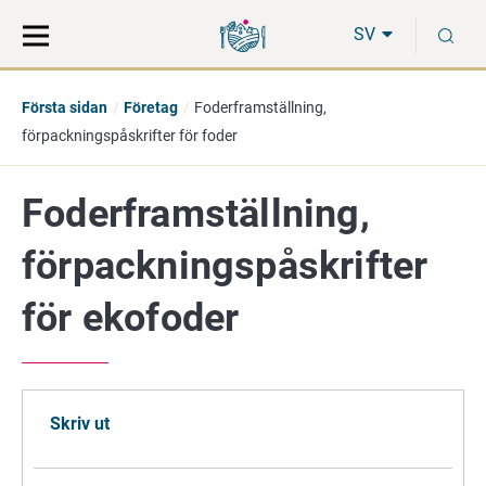
Gå
Sök
S
direkt
på
SV
till
hela
innehåll
webbplatsen
Första sidan
Företag
Foderframställning,
förpackningspåskrifter för foder
Foderframställning,
förpackningspåskrifter
för ekofoder
Skriv ut