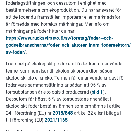
foderlagstiftningen, och dessutom i enlighet med
bestämmelserna om ekoproduktion. Du har ansvaret för
att de foder du framställer, importerar eller marknadsför
är försedda med korrekta märkningar. Mer info om
märkningar på foder hittar du här:
https://www.ruokavirasto.fi/sv/foretag/foder--och-
godselbranscherna/foder_och_aktorer_inom_fodersektorn
av-foder/
.
I namnet på ekologiskt producerat foder kan du använda
termer som hänvisar till ekologisk produktion såsom
ekologisk, bio eller eko. Termen får du använda endast för
foder vars sammansättning är sådan att 95 % av
torrsubstansen är ekologiskt producerad (
bild 1
).
Dessutom får högst 5 % av torrsubstansinnehållet i
ekologiskt foder bestå av ämnen som omnämns i artikel
24 i förordning (EU) nr
2018/848
artikel 22 eller i bilaga III
till förordning (EU)
2021/1165
.