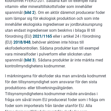
kodnumret FI-EKO-201. Sådana kan till exempel vara
vitamin- eller mineraltillskottsfoder som innehåller
spannmål (
bild 2
). Om en aktör däremot producerar foder
som lämpar sig för ekologisk produktion och som inte
innehåller ekologiska ingredienser av jordbruksursprung
utan endast ingredienser som beskrivs i bilaga lll till
förordning (EU)
2021/1165
eller i artikel 24 i förordning
(EU)
2018/848
, behöver aktören inte höras till
ekofoderkontrollen. Sådana produkter kan till exempel
vara mineralfoder i pulverform eller slicksten utan
spannmål (
bild 3
). Sådana produkter är inte märkta med
kontrollmyndighetens kodnummer.
I märkningarna för ekofoder ska man använda kodnumret
för den tillsynsmyndighet som ansvarar för den sista
produktions- eller tillverkningsåtgärden.
Tillsynsmyndighetens kodnummer måste användas i
fråga om såväl inom EU producerat foder som i fråga om
foder som importerats från länder utanför EU. Alla