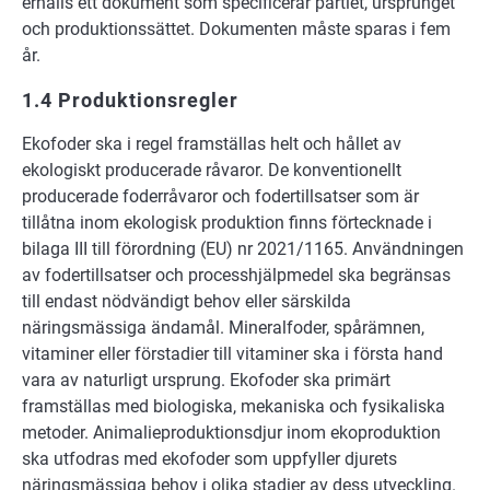
erhålls ett dokument som specificerar partiet, ursprunget
och produktionssättet. Dokumenten måste sparas i fem
år.
1.4 Produktionsregler
Ekofoder ska i regel framställas helt och hållet av
ekologiskt producerade råvaror. De konventionellt
producerade foderråvaror och fodertillsatser som är
tillåtna inom ekologisk produktion finns förtecknade i
bilaga III till förordning (EU) nr 2021/1165. Användningen
av fodertillsatser och processhjälpmedel ska begränsas
till endast nödvändigt behov eller särskilda
näringsmässiga ändamål. Mineralfoder, spårämnen,
vitaminer eller förstadier till vitaminer ska i första hand
vara av naturligt ursprung. Ekofoder ska primärt
framställas med biologiska, mekaniska och fysikaliska
metoder. Animalieproduktionsdjur inom ekoproduktion
ska utfodras med ekofoder som uppfyller djurets
näringsmässiga behov i olika stadier av dess utveckling.