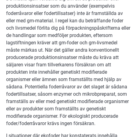
produktionsinsatser som du använder (exempelvis
foderråvaror eller fodertillsatser) inte är framställda av
eller med gm-material. I regel kan du beträffande foder
och livsmedel förlita dig på förpackningspåskrifterna eller
de handlingar som medföljer produkten, eftersom
lagstiftningen kräver att gm-foder och gm-livsmedel
måste märkas ut. När det gäller andra konventionellt
producerade produktionsinsatser måste du kräva att
säljaren visar fram tillverkarens försäkran om att
produkten inte innehåller genetiskt modifierade
organismer eller ämnen som framställts med hjälp av
sådana. Potentiella foderråvaror av det slaget är sådana
fodertillsatser, såsom enzymer och mikrobpreparat, som
framställs av eller med genetiskt modifierade organismer
eller av produkter som framställts av genetiskt
modifierade organismer. För ekologiskt producerade
foder/foderråvaror krävs ingen försäkran.
I situationer där ekofoder har konstaterats innehålla