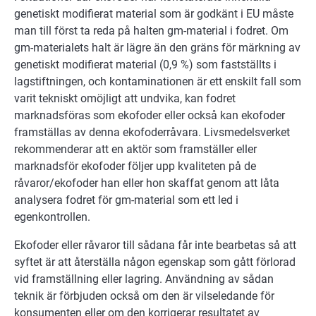
genetiskt modifierat material som är godkänt i EU måste
man till först ta reda på halten gm-material i fodret. Om
gm-materialets halt är lägre än den gräns för märkning av
genetiskt modifierat material (0,9 %) som fastställts i
lagstiftningen, och kontaminationen är ett enskilt fall som
varit tekniskt omöjligt att undvika, kan fodret
marknadsföras som ekofoder eller också kan ekofoder
framställas av denna ekofoderråvara. Livsmedelsverket
rekommenderar att en aktör som framställer eller
marknadsför ekofoder följer upp kvaliteten på de
råvaror/ekofoder han eller hon skaffat genom att låta
analysera fodret för gm-material som ett led i
egenkontrollen.
Ekofoder eller råvaror till sådana får inte bearbetas så att
syftet är att återställa någon egenskap som gått förlorad
vid framställning eller lagring. Användning av sådan
teknik är förbjuden också om den är vilseledande för
konsumenten eller om den korrigerar resultatet av