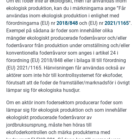
Om ett foder inte är ekologiskt, men får användas inom
ekologisk produktion, kan du i märkningarna ange ”Får
användas inom ekologisk produktion i enlighet med
förordningarna (EU) nr
2018/848
och (EU) nr
2021/1165
”.
Exempel på sådana är foder som innehåller olika
mängder ekologiskt producerade foderråvaror och/eller
foderråvaror från produktion under omställning och/eller
konventionella foderråvaror som anges i artikel 24 i
förordning (EU) 2018/848 eller i bilaga III till förordning
(EU) 2021/1165. Hänvisningen får användas också av
aktörer som inte hör till kontrollsystemet för ekofoder,
förutsatt att de foder de framställer/marknadsför i övrigt
lämpar sig för ekologiska husdjur.
Om en aktör inom fodersektorn producerar foder som
lämpar sig för ekologisk produktion och som innehåller
ekologiskt producerade foderråvaror av
jordbruksursprung, måste hen höras till
ekofoderkontrollen och märka produkterna med