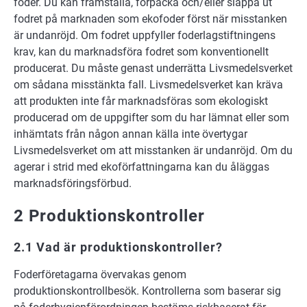
foder. Du kan framställa, förpacka och/eller släppa ut
fodret på marknaden som ekofoder först när misstanken
är undanröjd. Om fodret uppfyller foderlagstiftningens
krav, kan du marknadsföra fodret som konventionellt
producerat. Du måste genast underrätta Livsmedelsverket
om sådana misstänkta fall. Livsmedelsverket kan kräva
att produkten inte får marknadsföras som ekologiskt
producerad om de uppgifter som du har lämnat eller som
inhämtats från någon annan källa inte övertygar
Livsmedelsverket om att misstanken är undanröjd. Om du
agerar i strid med ekoförfattningarna kan du åläggas
marknadsföringsförbud.
2 Produktionskontroller
2.1 Vad är produktionskontroller?
Foderföretagarna övervakas genom
produktionskontrollbesök. Kontrollerna som baserar sig