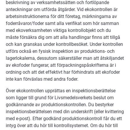
beskrivning av verksamhetssätten och fortlöpande
anteckningar om utförda åtgärder. Vid ekokontrollen är
arbetsinstruktionerna för ditt företag, märkningarna av
foderråvaror/foder samt alla verifikat som hör samman
med ekoverksamheten viktiga kontrollobjekt och du
måste försäkra dig om att alla handlingar finns att tillgå
och kan granskas under kontrollbesöket. Under kontrollen
utförs också en fysisk inspektion av produktions- och
lagerlokalerna, dessutom säkerställer man att åtskiljandet
av ekofoder fungerar, att förpackningspåskrifterna är i
ordning och att det effektivt har förhindrats att ekofoder
inte kan förväxlas med andra foder.
Över ekokontrollen upprättas en inspektionsberättelse
som ligger till grund för Livsmedelsverkets beslut om
godkännande av produktionskontrollen. Du bestyrker
inspektionsberättelsen med din underskrift (eller kvittering
med e-post). Efter godkänd produktionskontroll får du ett
intyg över att du hör till kontrollsystemet. Om du hör till