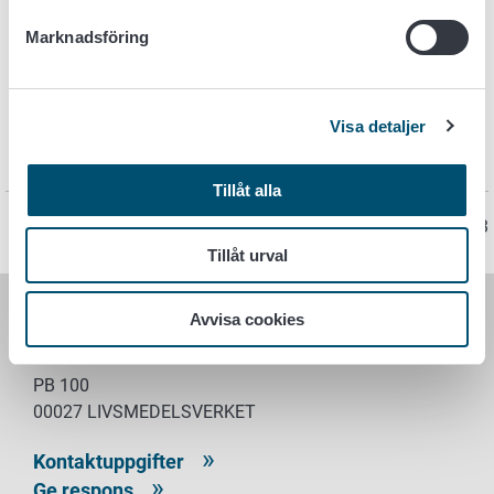
analyser. Det är frivilligt att fylla i enkäten.
Marknadsföring
Tills vidare kan man se uppgifterna med hjälp av ett
lösenord på kommissionens webbplats. Kommissionen
överväger dock tillsammans med medlemsländerna om det
Visa detaljer
är nödvändigt att offentliggöra uppgifterna för
allmänheten.
Tillåt alla
Sidan har senast uppdaterats 16.3.2023
Tillåt urval
Avvisa cookies
LIVSMEDELSVERKET
PB 100
00027 LIVSMEDELSVERKET
Kontaktuppgifter
Ge respons