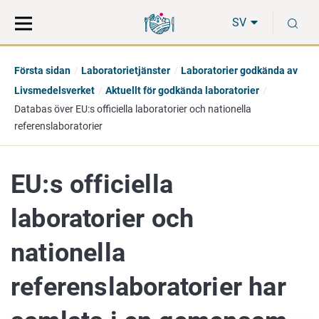
Gå
Sök
S
direkt
på
SV
till
hela
innehåll
webbplatsen
Första sidan
Laboratorietjänster
Laboratorier godkända av
Livsmedelsverket
Aktuellt för godkända laboratorier
Databas över EU:s officiella laboratorier och nationella
referenslaboratorier
EU:s officiella
laboratorier och
nationella
referenslaboratorier har