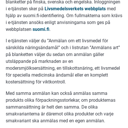
blanketter på finska, svenska och engelska. Inloggningen
i e-tjänsten sker på
Livsmedelsverkets webbplats
med
hjälp av suomi.fi-identifiering. Om fullmakterna som krävs
i e-tjänsten ansöks enligt anvisningarna som ges på
webbplatsen
suomi.fi
.
I e-tjänsten väljer du ”Anmälan om ett livsmedel för
särskilda näringsändamål” och i listrutan ”Anmälans art”
på blanketten väljer du sedan om anmälan gäller
utsläppande på marknaden av en
modersmjölksersättning, en tillskottsnäring, ett livsmedel
för speciella medicinska ändamål eller en komplett
kostersättning för viktkontroll.
Med samma anmälan kan också anmälas samma
produkts olika förpackningsstorlekar, om produkternas
sammansättning är helt den samma. De olika
smakvarianterna är däremot olika produkter och varje
smakvariant ska anmälas med en egen anmälan.