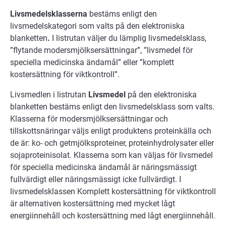
Livsmedelsklasserna
bestäms enligt den
livsmedelskategori som valts på den elektroniska
blanketten
.
I listrutan väljer du lämplig livsmedelsklass,
”flytande modersmjölksersättningar”, ”livsmedel för
speciella medicinska ändamål” eller ”komplett
kostersättning för viktkontroll”.
Livsmedlen i listrutan
Livsmedel
på den elektroniska
blanketten bestäms enligt den livsmedelsklass som valts.
Klasserna för modersmjölksersättningar och
tillskottsnäringar väljs enligt produktens proteinkälla och
de är: ko- och getmjölksproteiner, proteinhydrolysater eller
sojaproteinisolat. Klasserna som kan väljas för livsmedel
för speciella medicinska ändamål är näringsmässigt
fullvärdigt eller näringsmässigt icke fullvärdigt. I
livsmedelsklassen Komplett kostersättning för viktkontroll
är alternativen kostersättning med mycket lågt
energiinnehåll och kostersättning med lågt energiinnehåll.