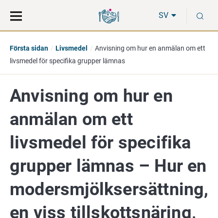
Gå
Sök
S
direkt
på
SV
till
hela
innehåll
webbplatsen
Första sidan
Livsmedel
Anvisning om hur en anmälan om ett
livsmedel för specifika grupper lämnas
Anvisning om hur en
anmälan om ett
livsmedel för specifika
grupper lämnas – Hur en
modersmjölksersättning,
en viss tillskottsnäring,