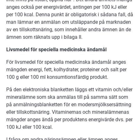
anges också per energivärdet, antingen per 100 kJ eller
per 100 kcal. Denna punkt är obligatorisk i sådana fall, då
man lämnar en anmälan om utsläppande på marknaden
av en tillskottsnäring, som innehåller andra ämnen än de
ämnen som räknats upp i bilaga II.
Livsmedel för speciella medicinska ändamål
För livsmedel för speciella medicinska ändamål anges
mängden energi, fett, kolhydrater, proteiner och salt per
100 g eller 100 ml konsumtionsfärdig produkt.
På den elektroniska blanketten läggs ett vitamin och/eller
mineralämne som ska anmälas till på samma sätt som
på anmälningsblanketten för en modersmjölksersättning
eller tillskottsnäring. Vitaminernas och mineralämnenas
mängder anges ändå per produktens energivärde dvs. per
100 kJ eller 100 kcal.
I fråga om andra näringsämnen eller ämnen anges