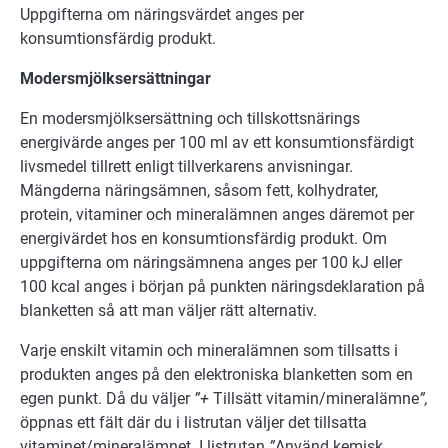
Uppgifterna om näringsvärdet anges per
konsumtionsfärdig produkt.
Modersmjölksersättningar
En modersmjölksersättning och tillskottsnärings
energivärde anges per 100 ml av ett konsumtionsfärdigt
livsmedel tillrett enligt tillverkarens anvisningar.
Mängderna näringsämnen, såsom fett, kolhydrater,
protein, vitaminer och mineralämnen anges däremot per
energivärdet hos en konsumtionsfärdig produkt. Om
uppgifterna om näringsämnena anges per 100 kJ eller
100 kcal anges i början på punkten näringsdeklaration på
blanketten så att man väljer rätt alternativ.
Varje enskilt vitamin och mineralämnen som tillsatts i
produkten anges på den elektroniska blanketten som en
egen punkt. Då du väljer
”+
Tillsätt vitamin/mineralämne
”,
öppnas ett fält där du i listrutan väljer det tillsatta
vitaminet/mineralämnet. I listrutan
”
Använd kemisk