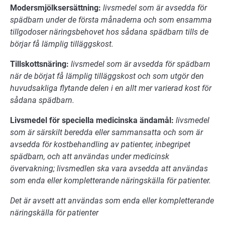
Modersmjölksersättning:
livsmedel som är avsedda för
spädbarn under de första månaderna och som ensamma
tillgodoser näringsbehovet hos sådana spädbarn tills de
börjar få lämplig tilläggskost.
Tillskottsnäring:
livsmedel som är avsedda för spädbarn
när de
börjat få lämplig tilläggskost och som utgör den
huvudsakliga flytande delen i en allt mer varierad kost för
sådana spädbarn.
Livsmedel för speciella medicinska ändamål:
livsmedel
som är särskilt beredda eller sammansatta och som är
avsedda för kostbehandling av patienter, inbegripet
spädbarn, och att användas under medicinsk
övervakning;
livsmedlen ska vara avsedda att användas
som enda eller kompletterande näringskälla för patienter.
Det är avsett att användas som enda eller kompletterande
näringskälla för patienter