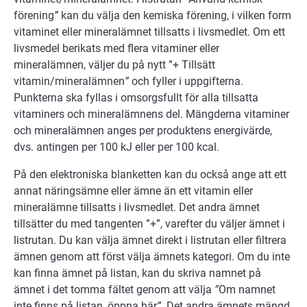
förening
”
kan du välja den kemiska förening, i vilken form
vitaminet eller mineralämnet tillsatts i livsmedlet. Om ett
livsmedel berikats med flera vitaminer eller
mineralämnen, väljer du på nytt ”+ Tillsätt
vitamin/mineralämnen
”
och fyller i uppgifterna.
Punkterna ska fyllas i omsorgsfullt för alla tillsatta
vitaminers och mineralämnens del. Mängderna vitaminer
och mineralämnen anges per produktens energivärde,
dvs. antingen per 100 kJ eller per 100 kcal.
På den elektroniska blanketten kan du också ange att ett
annat näringsämne eller ämne än ett vitamin eller
mineralämne tillsatts i livsmedlet. Det andra ämnet
tillsätter du med tangenten ”+”, varefter du väljer ämnet i
listrutan. Du kan välja ämnet direkt i listrutan eller filtrera
ämnen genom att först välja ämnets kategori. Om du inte
kan finna ämnet på listan, kan du skriva namnet på
ämnet i det tomma fältet genom att välja
”
Om namnet
inte finns på listan, öppna här
”.
Det andra ämnets mängd