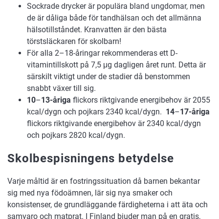
Sockrade drycker är populära bland ungdomar, men
de är dåliga både för tandhälsan och det allmänna
hälsotillståndet. Kranvatten är den bästa
törstsläckaren för skolbarn!
För alla 2–18-åringar rekommenderas ett D-
vitamintillskott på 7,5 μg dagligen året runt. Detta är
särskilt viktigt under de stadier då benstommen
snabbt växer till sig.
10
–
13-åriga
flickors riktgivande energibehov är 2055
kcal/dygn och pojkars 2340 kcal/dygn.
14
–
17-åriga
flickors riktgivande energibehov är 2340 kcal/dygn
och pojkars 2820 kcal/dygn.
Skolbespisningens betydelse
Varje måltid är en fostringssituation då barnen bekantar
sig med nya födoämnen, lär sig nya smaker och
konsistenser, de grundläggande färdigheterna i att äta och
samvaro och matprat. I Finland bjuder man på en gratis,