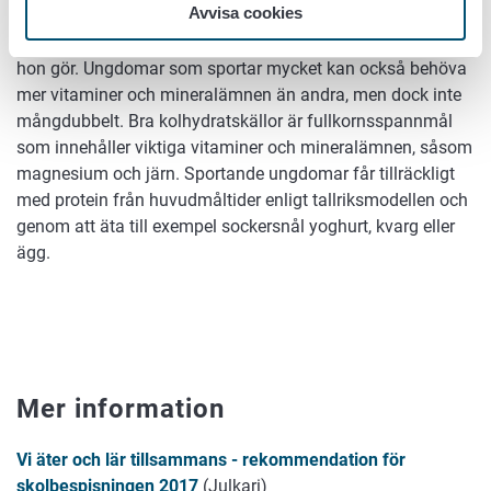
Avvisa cookies
återhämtning. Sportande ungdomar behöver desto mer
kolhydrater som energikälla, ju mer muskelarbete han eller
hon gör. Ungdomar som sportar mycket kan också behöva
mer vitaminer och mineralämnen än andra, men dock inte
mångdubbelt. Bra kolhydratskällor är fullkornsspannmål
som innehåller viktiga vitaminer och mineralämnen, såsom
magnesium och järn. Sportande ungdomar får tillräckligt
med protein från huvudmåltider enligt tallriksmodellen och
genom att äta till exempel sockersnål yoghurt, kvarg eller
ägg.
Mer information
Vi äter och lär tillsammans - rekommendation för
skolbespisningen 2017
(Julkari)