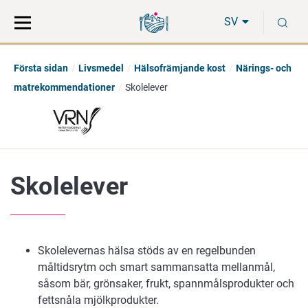
Gå
Sök
S
direkt
på
SV
till
hela
innehåll
webbplatsen
Första sidan
Livsmedel
Hälsofrämjande kost
Närings- och
matrekommendationer
Skolelever
Skolelever
Skolelevernas hälsa stöds av en regelbunden
måltidsrytm och smart sammansatta mellanmål,
såsom bär, grönsaker, frukt, spannmålsprodukter och
fettsnåla mjölkprodukter.