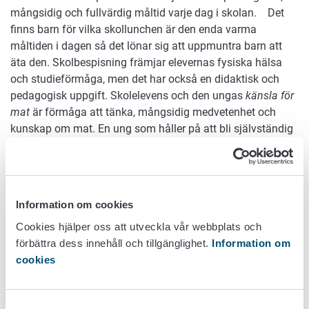
mångsidig och fullvärdig måltid varje dag i skolan. Det
finns barn för vilka skollunchen är den enda varma
måltiden i dagen så det lönar sig att uppmuntra barn att
äta den. Skolbespisning främjar elevernas fysiska hälsa
och studieförmåga, men det har också en didaktisk och
pedagogisk uppgift. Skolelevens och den ungas
känsla för
mat
är förmåga att tänka, mångsidig medvetenhet och
kunskap om mat. En ung som håller på att bli självständig
letar efter sin identitet med hjälp av mat- och dryckeskultur.
Även om kompisarnas inverkan på matvalen ökar hos
skolbarn, behöver barn och ungdomar en vuxen som tar
hand om deras måltider och ser till att de äter mångsidigt
Information om cookies
och regelbundet.
Cookies hjälper oss att utveckla vår webbplats och
Motion
förbättra dess innehåll och tillgänglighet.
Information om
cookies
Frivillig motion ökar skolbarnens hälsa och främjar
inlärning. Dessutom har det en viktig betydelse för
Samtyckesval