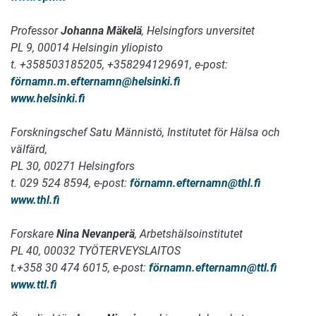
Professor
Johanna Mäkelä
, Helsingfors unversitet
PL 9, 00014 Helsingin yliopisto
t
.
+358503185205, +358294129691, e-post:
förnamn.m.efternamn
@helsinki.fi
www.helsinki.fi
Forskningschef Satu Männistö,
Institutet för Hälsa och
välfärd,
PL 30, 00271 Helsingfors
t. 029 524 8594, e-post:
förnamn.efternamn
@thl.fi
www.thl.fi
Forskare
Nina Nevanperä
, Arbetshälsoinstitutet
PL 40, 00032 TYÖTERVEYSLAITOS
t.+358 30 474 6015, e-post:
förnamn.efternamn
@ttl.fi
www.ttl.fi