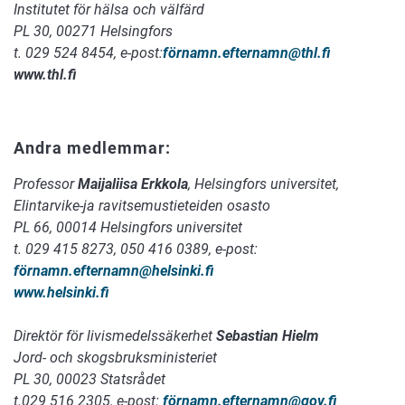
Institutet för hälsa och välfärd
PL 30, 00271 Helsingfors
t. 029 524 8454, e-post:
förnamn.efternamn
@thl.fi
www.thl.fi
Andra medlemmar:
Professor
Maijaliisa Erkkola
, Helsingfors universitet,
Elintarvike-ja ravitsemustieteiden osasto
PL 66, 00014 Helsingfors universitet
t. 029 415 8273, 050 416 0389, e-post:
förnamn.efternamn
@helsinki.fi
www.helsinki.fi
Direktör för livismedelssäkerhet
Sebastian Hielm
Jord- och skogsbruksministeriet
PL 30, 00023 Statsrådet
t.029 516 2305, e-post:
förnamn.efternamn
@gov.fi