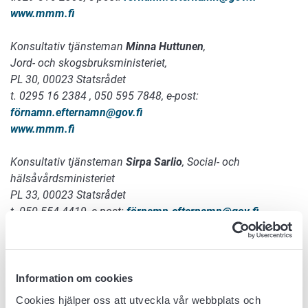
www.mmm.fi
Konsultativ tjänsteman
Minna Huttunen
,
Jord- och skogsbruksministeriet,
PL 30, 00023 Statsrådet
t. 0295 16 2384 , 050 595 7848, e-post:
förnamn.efternamn
@gov.fi
www.mmm.fi
Konsultativ tjänsteman
Sirpa Sarlio
, Social- och
hälsåvårdsministeriet
PL 33, 00023 Statsrådet
t. 050 554 4419, e-post:
förnamn.efternamn
@gov.fi
www.stm.fi
Professor
Ursula Schwab
, Östra Finlands Universitet,
PL 1627, 70211 Kuopio
Information om cookies
t. 029 445 4528, e-post:
förnamn.efternamn
@
uef.fi
Cookies hjälper oss att utveckla vår webbplats och