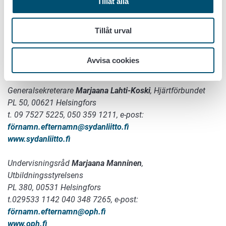
Tillåt alla
Specialforskare
Juha-Matti Katajajuuri
,
Naturresursinstitutet (Luke)
Tillåt urval
PL 2, 00791 Helsingfors Naturresursinstitutet (Luke)
t. 029 532 6219, e-post:
förnamn.efternamn
@luke.fi
Avvisa cookies
www.luke.fi
Generalsekreterare
Marjaana Lahti-Koski
, Hjärtförbundet
PL 50, 00621 Helsingfors
t. 09 7527 5225, 050 359 1211, e-post:
förnamn.efternamn
@sydanliitto.fi
www.sydanliitto.fi
Undervisningsråd
Marjaana Manninen
,
Utbildningsstyrelsens
PL 380, 00531 Helsingfors
t.029533 1142 040 348 7265, e-post:
förnamn.efternamn
@oph.fi
www.oph.fi