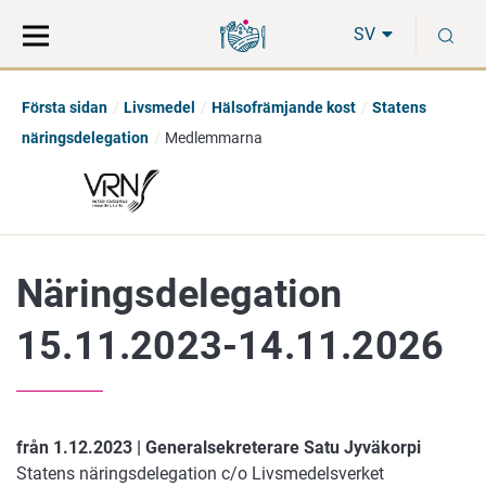
Gå
Sök
S
direkt
på
SV
till
hela
innehåll
webbplatsen
Första sidan
Livsmedel
Hälsofrämjande kost
Statens
näringsdelegation
Medlemmarna
Näringsdelegation
15.11.2023-14.11.2026
från 1.12.2023 | Generalsekreterare Satu Jyväkorpi
Statens näringsdelegation c/o Livsmedelsverket