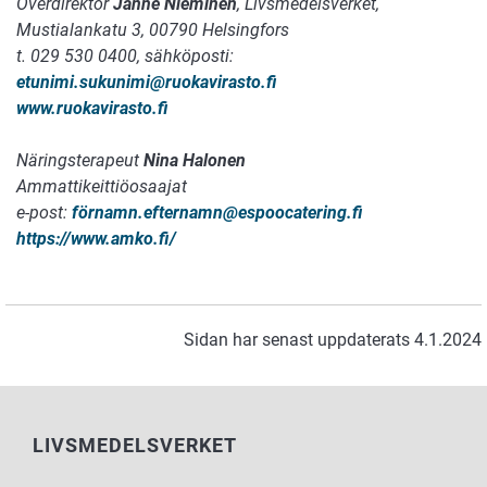
Överdirektör
Janne Nieminen
, Livsmedelsverket,
Mustialankatu 3, 00790 Helsingfors
t. 029 530 0400, sähköposti:
etunimi.sukunimi@ruokavirasto.fi
www.ruokavirasto.fi
Näringsterapeut
Nina Halonen
Ammattikeittiöosaajat
e-post:
förnamn.efternamn
@espoocatering.fi
https://www.amko.fi/
Sidan har senast uppdaterats 4.1.2024
LIVSMEDELSVERKET