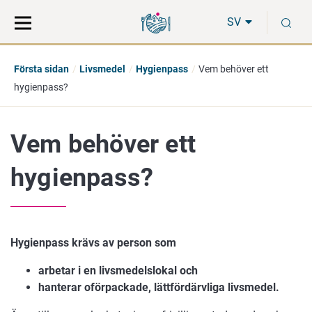
Gå
Sök
S
direkt
på
SV
till
hela
innehåll
webbplatsen
Första sidan
Livsmedel
Hygienpass
Vem behöver ett
hygienpass?
Vem behöver ett
hygienpass?
Hygienpass krävs av person som
arbetar i en livsmedelslokal och
hanterar oförpackade, lättfördärvliga livsmedel.