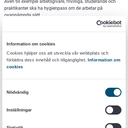
Även till exempel arbetsgivare, frivilliga, studerande och
praktikanter ska ha hygienpass om de arbetar på
ovannämnda sätt.
Livsmedelslokaler är till exempel:
kaféer, restauranger och snabbmatsställen
Information om cookies
livsmedelsaffärer, dvs. affärer som säljer mat
storkök, bagerier och fabriker där livsmedel
Cookies hjälper oss att utveckla vår webbplats och
framställs.
förbättra dess innehåll och tillgänglighet.
Information om
cookies
Till exempel mjölk, kött, fisk och tärnade grönsaker är
lättfördärvliga livsmedel.
Samtyckesval
Nödvändig
Hur snart behövs hygienpass?
Hur bevisar man sitt hygienpass för den part
Inställningar
som kräver det?
Om hygienpass inte krävs, krävs då
Statistik