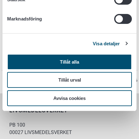
hygienkompetens?
Marknadsföring
E
xempel på hygienpasskrav
Livsmedelsverket har sammanställt
en tabell
med exempel
Visa detaljer
på arbetsuppgifter som kräver hygienpass. Tabellen visar
även exempel på arbetsuppgifter som inte kräver
hygienpass.
Tillåt alla
Sidan har senast uppdaterats 2.3.2026
Tillåt urval
Avvisa cookies
LIVSMEDELSVERKET
PB 100
00027 LIVSMEDELSVERKET