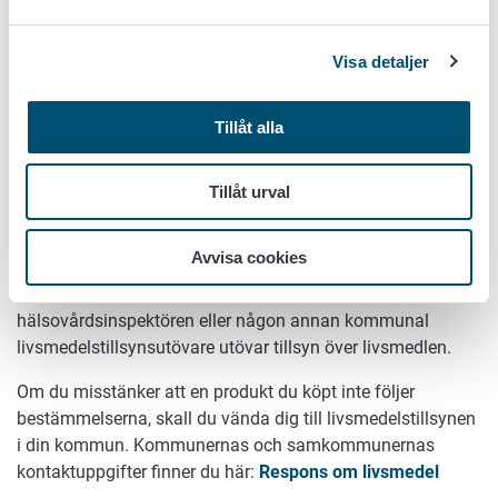
Livsmedelstillsynen övervakar att återkallandet genomförs.
Livsmedelsverket informerar också om återkallandet på sin
Visa detaljer
webbsida.
Livsmedelstillsynsmyndigheternas
Tillåt alla
ansvar
Tillåt urval
Livsmedelstillsynen har som uppgift att säkerställa att
företagen i livsmedelsbranschen har en fungerande
Avvisa cookies
egenkontroll. I varje kommun eller samkommun finns en
egen livsmedelstillsynsmyndighet. Veterinären,
hälsovårdsinspektören eller någon annan kommunal
livsmedelstillsynsutövare utövar tillsyn över livsmedlen.
Om du misstänker att en produkt du köpt inte följer
bestämmelserna, skall du vända dig till livsmedelstillsynen
i din kommun. Kommunernas och samkommunernas
kontaktuppgifter finner du här:
Respons om livsmedel