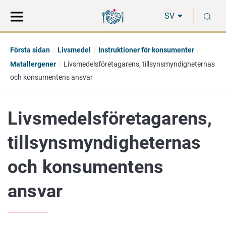
Gå
Sök
S
direkt
på
SV
till
hela
innehåll
webbplatsen
Första sidan
Livsmedel
Instruktioner för konsumenter
Matallergener
Livsmedelsföretagarens, tillsynsmyndigheternas
och konsumentens ansvar
Livsmedelsföretagarens,
tillsynsmyndigheternas
och konsumentens
ansvar