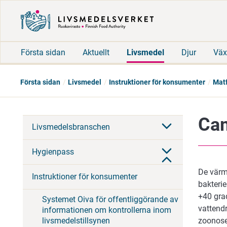
Första sidan
Aktuellt
Livsmedel
Djur
Väx
Första sidan
Livsmedel
Instruktioner för konsumenter
Matf
Cam
Livsmedelsbranschen
Hygienpass
De värm
Instruktioner för konsumenter
bakterie
+40 grad
Systemet Oiva för offentliggörande av
vattendr
informationen om kontrollerna inom
livsmedelstillsynen
zoonoser