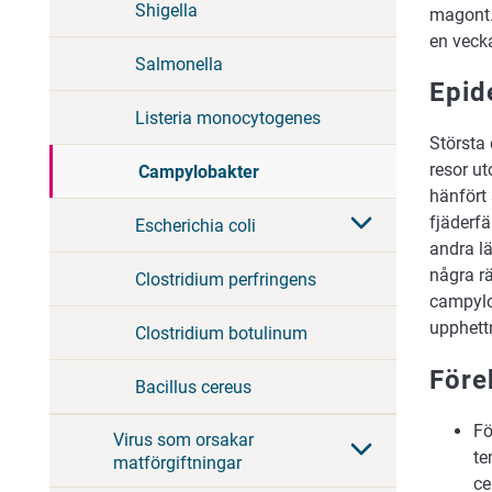
Shigella
magont.
en vecka
Salmonella
Epid
Listeria monocytogenes
Största
resor u
Campylobakter
hänfört 
fjäderf
Escherichia coli
andra l
några rä
Clostridium perfringens
campylo
upphett
Clostridium botulinum
Före
Bacillus cereus
Fö
Virus som orsakar
te
matförgiftningar
ce