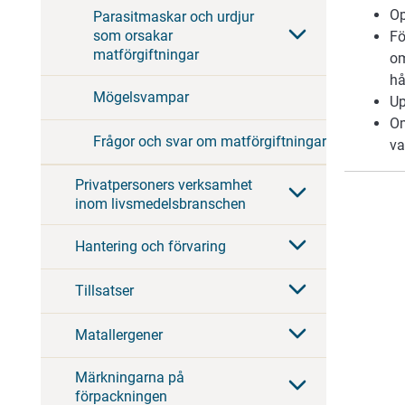
Op
Parasitmaskar och urdjur
som orsakar
Fö
matförgiftningar
om
hå
Mögelsvampar
Up
Om
Frågor och svar om matförgiftningar
va
Privatpersoners verksamhet
inom livsmedelsbranschen
Hantering och förvaring
Tillsatser
Matallergener
Märkningarna på
förpackningen