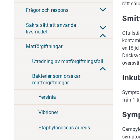
rätt säl
Frågor och respons
Smit
Säkra sätt att använda
livsmedel
Ofullstä
kontami
Matförgiftningar
en följd
Dricksva
Utredning av matförgiftningsfall
översvä
Bakterier som orsakar
Inku
matförgiftningar
Symptom
Yersinia
från 1 ti
Vibrioner
Sym
Staphylococcus aureus
Campylo
symptome