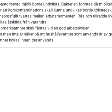
astöriserad mjölk borde undvikas. Bakterien förintas då mjölken
r att korskontaminations skall kunna undvikas borde köksredsk
sorgsfullt tvättas mellan arbetsmomenten. Råa och tillredda li
llas åtskilda från varandra.
pmärksamhet skall fästas vid en god arbetshygien.
 man inte är säker på att hushållsvattnet som används är av god
ttnet kokas innan det används.