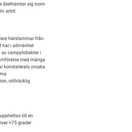
e återhämtar sig inom
v artrit.
ndare härstammar från
 har i allmänhet
en av campylobakter i
 jämförelse med många
r konstaterats orsaka
urna
n, otillräcklig
upphettas till en
 över +75 grader