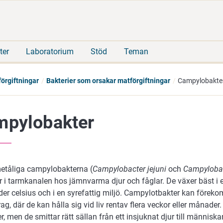
Gå
Sök
direkt
på
till
hela
innehåll
webbplatsen
ter
Laboratorium
Stöd
Teman
örgiftningar
Bakterier som orsakar matförgiftningar
Campylobakte
pylobakter
etåliga campylobakterna (
Campylobacter jejuni
och
Campylobac
r i tarmkanalen hos jämnvarma djur och fåglar. De växer bäst i 
er celsius och i en syrefattig miljö. Campylotbakter kan föreko
ag, där de kan hålla sig vid liv rentav flera veckor eller månade
, men de smittar rätt sällan från ett insjuknat djur till människ