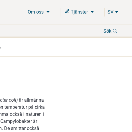
Om oss
Tjänster
SV
Sök
Sök
r
ter coli)
är allmänna
en temperatur på cirka
mma också i naturen i
r. Campylobakter är
an. De smittar också