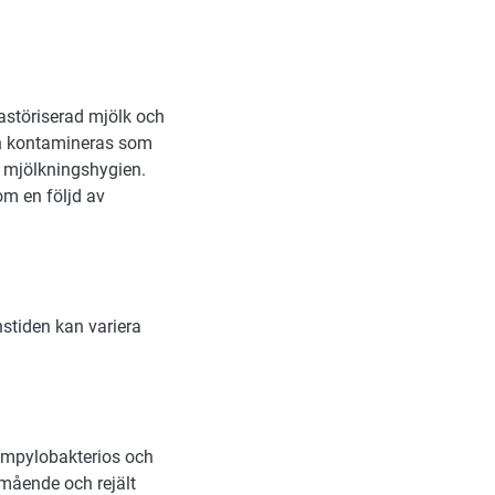
pastöriserad mjölk och
kan kontamineras som
ig mjölkningshygien.
om en följd av
stiden kan variera
ampylobakterios och
amående och rejält