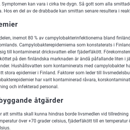
 Symptomen kan vara i cirka tre dygn. Så gott som alla smittad
. Hos en del av de drabbade kan smittan senare resultera i reakti
emier
 delen, inemot 80 % av campylobakterinfektionerna bland finlä
tomlands. Campylobakterepidemierna som konstaterats i Finland
sig till kontaminerat dricksvatten eller fjäderfäkött. Förekomst
äköttet på den finländska marknaden är ändå påfallande liten i
änder. Hushållsvatten som kontaminerats med campylobakter ha
tt stora epidemier i Finland. Faktorer som leder till livsmedelsb
bakterepidemier har varit kontaminerad råvara, korskontaminatio
ning och infekterad personal.
byggande åtgärder
r att smitta skall kunna hindras borde livsmedlen vid tillredning 
mperatur över +70 grader celsius, fjäderfäkött till en temperatur
lsius.