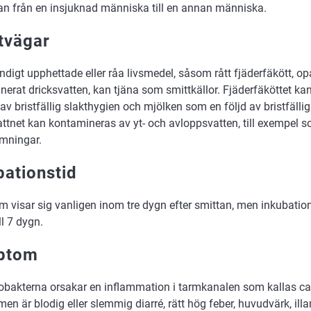
lan från en insjuknad människa till en annan människa.
tvägar
ndigt upphettade eller råa livsmedel, såsom rått fjäderfäkött, o
nerat dricksvatten, kan tjäna som smittkällor. Fjäderfäköttet 
 av bristfällig slakthygien och mjölken som en följd av bristfäll
ttnet kan kontamineras av yt- och avloppsvatten, till exempel s
mningar.
bationstid
 visar sig vanligen inom tre dygn efter smittan, men inkubation
ll 7 dygn.
ptom
bakterna orsakar en inflammation i tarmkanalen som kallas c
n är blodig eller slemmig diarré, rätt hög feber, huvudvärk, ill