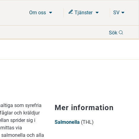
Om oss
Tjänster
SV
Sök
Sök
altiga som syrefria
Mer information
fåglar och kräldjur
an sprider sig i
Salmonella
(THL)
mittas via
v salmonella och alla