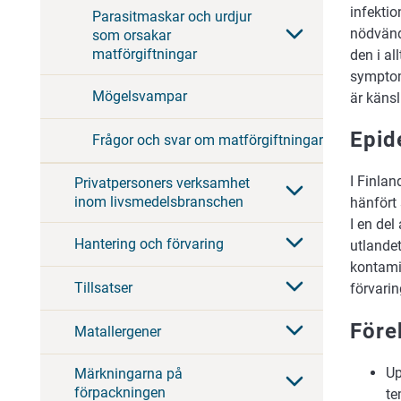
infektio
Parasitmaskar och urdjur
nödvänd
som orsakar
matförgiftningar
den i al
symptom
Mögelsvampar
är käns
Epid
Frågor och svar om matförgiftningar
I Finla
Privatpersoners verksamhet
inom livsmedelsbranschen
hänfört 
I en del
Hantering och förvaring
utlandet
kontamin
Tillsatser
förvari
Före
Matallergener
Up
Märkningarna på
förpackningen
te