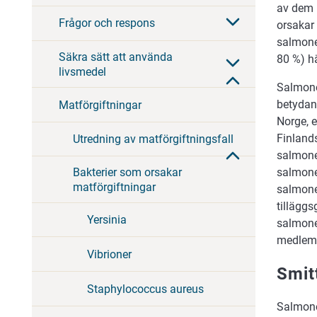
av dem 
Frågor och respons
orsakar 
salmonel
Säkra sätt att använda
80 %) h
livsmedel
Salmonel
betydand
Matförgiftningar
Norge, e
Finland
Utredning av matförgiftningsfall
salmone
Bakterier som orsakar
salmonel
matförgiftningar
salmone
tillägg
Yersinia
salmone
medlems
Vibrioner
Smit
Staphylococcus aureus
Salmone