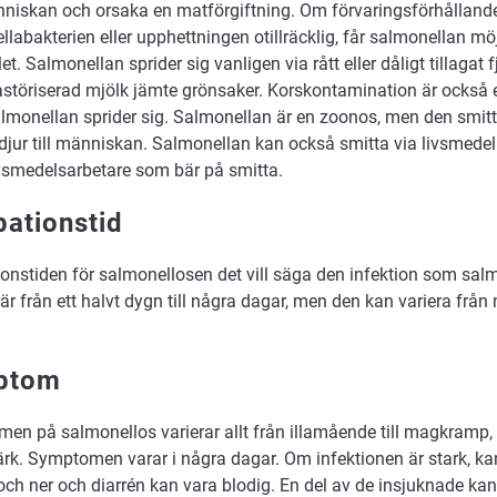
niskan och orsaka en matförgiftning. Om förvaringsförhållande
labakterien eller upphettningen otillräcklig, får salmonellan möjl
et. Salmonellan sprider sig vanligen via rått eller dåligt tillagat 
astöriserad mjölk jämte grönsaker. Korskontamination är också e
almonellan sprider sig. Salmonellan är en zoonos, men den smitta
t djur till människan. Salmonellan kan också smitta via livsmed
ivsmedelsarbetare som bär på smitta.
bationstid
onstiden för salmonellosen det vill säga den infektion som sal
är från ett halvt dygn till några dagar, men den kan variera från 
ptom
n på salmonellos varierar allt från illamående till magkramp, d
rk. Symptomen varar i några dagar. Om infektionen är stark, ka
ch ner och diarrén kan vara blodig. En del av de insjuknade kan