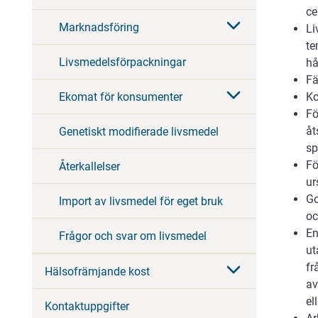
ce
Marknadsföring
Li
te
Livsmedelsförpackningar
hå
Fä
Ekomat för konsumenter
Ko
Fö
åt
Genetiskt modifierade livsmedel
sp
Fö
Återkallelser
ur
Go
Import av livsmedel för eget bruk
oc
En
Frågor och svar om livsmedel
ut
fr
Hälsofrämjande kost
av
el
Kontaktuppgifter