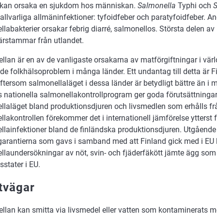
kan orsaka en sjukdom hos människan.
Salmonella
Typhi och
S
allvarliga allmäninfektioner: tyfoidfeber och paratyfoidfeber. A
labakterier orsakar febrig diarré, salmonellos. Största delen av 
ärstammar från utlandet.
lan är en av de vanligaste orsakarna av matförgiftningar i värl
e folkhälsoproblem i många länder. Ett undantag till detta är F
ftersom salmonellaläget i dessa länder är betydligt bättre än i
s nationella salmonellakontrollprogram ger goda förutsättningar
llaläget bland produktionsdjuren och livsmedlen som erhålls fr
lakontrollen förekommer det i internationell jämförelse ytterst 
llainfektioner bland de finländska produktionsdjuren. Utgående
sgarantierna som gavs i samband med att Finland gick med i EU 
llaundersökningar av nöt, svin- och fjäderfäkött jämte ägg som 
stater i EU.
tvägar
llan kan smitta via livsmedel eller vatten som kontaminerats me