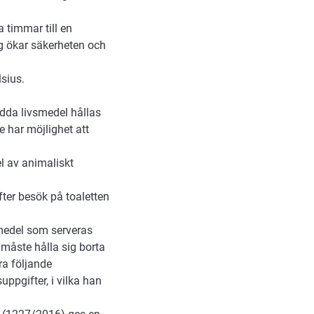
 timmar till en
ng ökar säkerheten och
sius.
edda livsmedel hållas
e har möjlighet att
l av animaliskt
ter besök på toaletten
smedel som serveras
måste hålla sig borta
ra följande
ppgifter, i vilka han