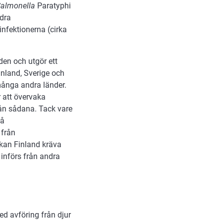
almonella
Paratyphi
ndra
infektionerna (cirka
den och utgör ett
inland, Sverige och
 många andra länder.
 att övervaka
ån sådana. Tack vare
få
 från
kan Finland kräva
införs från andra
d avföring från djur