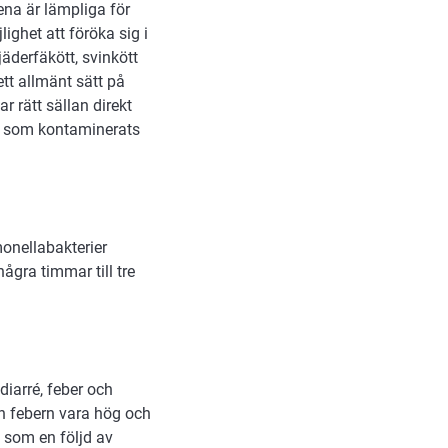
na är lämpliga för
ighet att föröka sig i
fjäderfäkött, svinkött
tt allmänt sätt på
r rätt sällan direkt
el som kontaminerats
monellabakterier
några timmar till tre
iarré, feber och
n febern vara hög och
 som en följd av