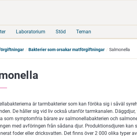
Gå
Sök
direkt
på
till
hela
innehåll
webbplatsen
ter
Laboratorium
Stöd
Teman
örgiftningar
Bakterier som orsakar matförgiftningar
Salmonella
monella
labakterierna är tarmbakterier som kan föröka sig i såväl syreh
nden. De håller sig vid liv också utanför tarmkanalen. Däggdjur, 
na som symptomfria bärare av salmonellabakterien och salmonell
ngen med avföringen från sådana djur. Produktionsdjuren kan s
erat foder eller dricksvatten. Det finns över 2 000 olika typer a