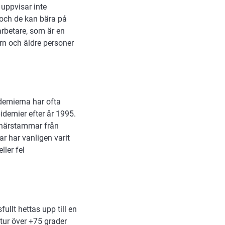
 uppvisar inte
och de kan bära på
arbetare, som är en
rn och äldre personer
demierna har ofta
idemier efter år 1995.
m härstammar från
ar har vanligen varit
ller fel
llt hettas upp till en
atur över +75 grader