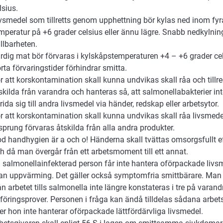
lsius.
vsmedel som tillretts genom upphettning bör kylas ned inom fyra
mperatur på +6 grader celsius eller ännu lägre. Snabb nedkylni
llbarheten.
rdig mat bör förvaras i kylskåpstemperaturen +4 – +6 grader cel
rta förvaringstider förhindrar smitta.
r att korskontamination skall kunna undvikas skall råa och tillr
skilda från varandra och hanteras så, att salmonellabakterier int
rida sig till andra livsmedel via händer, redskap eller arbetsytor.
r att korskontamination skall kunna undvikas skall råa livsmede
sprung förvaras åtskilda från alla andra produkter.
d handhygien är a och o! Händerna skall tvättas omsorgsfullt ef
h då man övergår från ett arbetsmoment till ett annat.
 salmonellainfekterad person får inte hantera oförpackade liv
an uppvärming. Det gäller också symptomfria smittbärare. Man 
ån arbetet tills salmonella inte längre konstateras i tre på varand
föringsprover. Personen i fråga kan ändå tilldelas sådana arbetsu
ler hon inte hanterar oförpackade lättfördärvliga livsmedel.