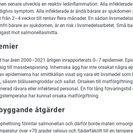
nen senare utveckla en reaktiv ledinflammation. Alla infekterade
igtvis symptom. Alla infekterade är ändå bärare av sjukdomen 
lt från 2–4 veckor till rentav flera månader. En sådan livsmedels
fri bärare av sjukdomen, är en risk i livsmedelsarbetet. Små ba
ligast mot salmonellasmitta.
emier
nd har åren 2000–2021 årligen inrapporterats 0–7 epidemier. Epi
sig till massbespisning. Inhemska ägg har inte orsakat några ep
 av epidemierna har smittkällan visat sig vara ett livsmedel so
, såsom blåluserngroddar och sallat. Orsaken till matförgiftning
erad råvara eller infekterad personal. En för lång förvaringstid e
ngstemperatur har kunnat orsaka matförgiftning.
byggande åtgärder
phettning förintar salmonellan och därför borde maten omsorgsfu
mperatur över +70 grader celsius och fjäderfäkött till en temper