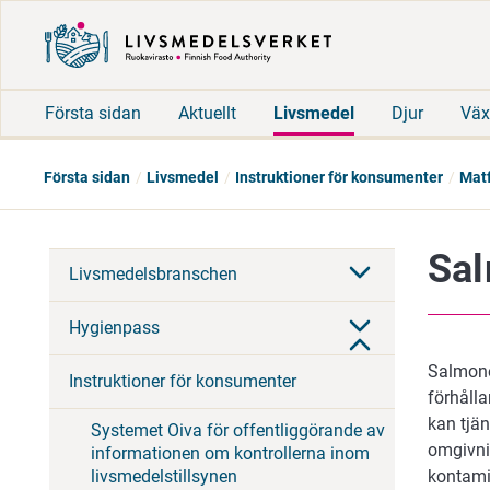
Första sidan
Aktuellt
Livsmedel
Djur
Väx
Första sidan
Livsmedel
Instruktioner för konsumenter
Matf
Sal
Livsmedelsbranschen
Hygienpass
Salmonel
Instruktioner för konsumenter
förhålla
kan tjä
Systemet Oiva för offentliggörande av
omgivni
informationen om kontrollerna inom
livsmedelstillsynen
kontamin