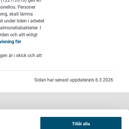
r (1227/2016) ges en
monellos. Personer
ing, skall lämna
t under tiden i arbetet
almonellabakterier. I
den och allt enligt
isning för
en är i skick och att
Sidan har senast uppdaterats 6.3.2026
Tillåt alla