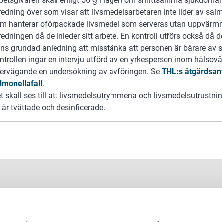
betsgivaren skall enligt 56 § i lagen om smittsamma sjukdoma
redning över som visar att livsmedelsarbetaren inte lider av sal
m hanterar oförpackade livsmedel som serveras utan uppvärmn
redningen då de inleder sitt arbete. En kontroll utförs också då de
nns grundad anledning att misstänka att personen är bärare av s
ntrollen ingår en intervju utförd av en yrkesperson inom hälsovår
ervägande en undersökning av avföringen. Se
THL:s åtgärdsanv
lmonellafall
.
t skall ses till att livsmedelsutrymmena och livsmedelsutrustning
 är tvättade och desinficerade.