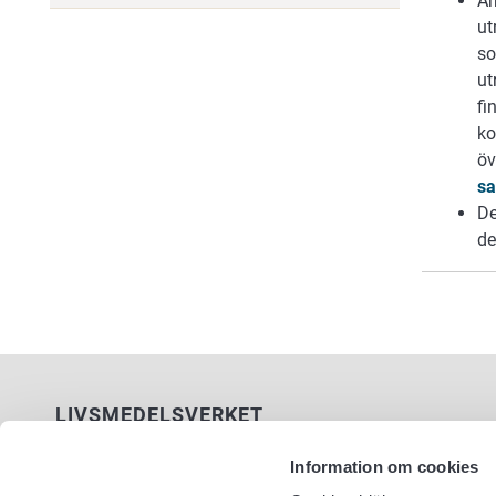
Ar
ut
so
ut
fi
ko
öv
sa
De
de
LIVSMEDELSVERKET
PB 100
Information om cookies
00027 LIVSMEDELSVERKET