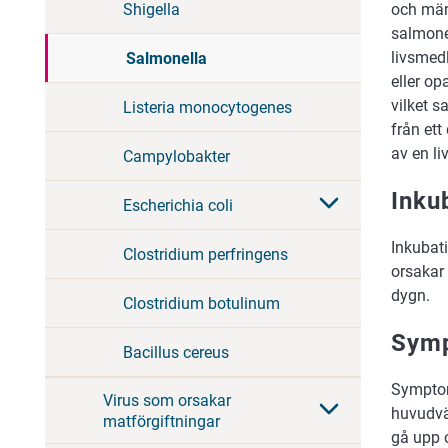
Shigella
och män
salmonel
livsmedl
Salmonella
eller op
vilket s
Listeria monocytogenes
från et
av en l
Campylobakter
Inku
Escherichia coli
Inkubati
Clostridium perfringens
orsakar 
dygn.
Clostridium botulinum
Sym
Bacillus cereus
Symptome
Virus som orsakar
huvudvä
matförgiftningar
gå upp o