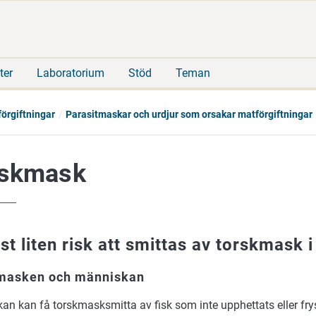
Gå
Sök
direkt
på
till
hela
innehåll
webbplatsen
ter
Laboratorium
Stöd
Teman
örgiftningar
Parasitmaskar och urdjur som orsakar matförgiftningar
rskmask
st liten risk att smittas av torskmask i
masken och människan
an kan få torskmasksmitta av fisk som inte upphettats eller fry