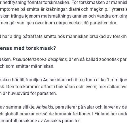
er nedfrysning förintar torskmasken. För torskmasken är männis
mptomen på smitta är kräkningar, diarré och magknip. I ytterst s
sken tränga igenom matsmältningskanalen och vandra omkring
en går vanligen över inom några veckor, då parasiten dör.
nd har aldrig påträffats smitta hos människan orsakad av torskm
enas med torskmask?
asken,
Pseudoterranova decipiens,
är en så kallad zoonotisk pa
 och som smittar människan.
ken hör till familjen Anisakidae och är en tunn cirka 1 mm tjo
k. Den förekommer oftast i bukhålan och levern, mer sällan äve
n är huvudvärd för parasiten.
av samma släkte,
Anisakis,
parasiterar på valar och larver av 
ch globalt orsakar också de humaninfektioner. I Finland har än
umanfall orsakade av Anisakis-parasiter.