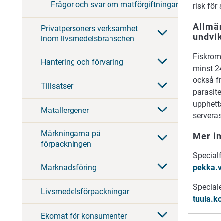
Frågor och svar om matförgiftningar
risk för
Allmän
Privatpersoners verksamhet
undvi
inom livsmedelsbranschen
Fiskrom 
Hantering och förvaring
minst 24
också fr
Tillsatser
parasite
upphetta
Matallergener
servera
Märkningarna på
Mer i
förpackningen
Special
Marknadsföring
pekka.v
Speciale
Livsmedelsförpackningar
tuula.k
Ekomat för konsumenter