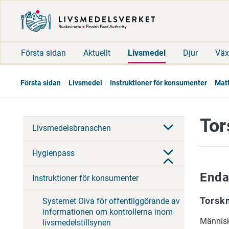
Första sidan
Aktuellt
Livsmedel
Djur
Väx
Första sidan
Livsmedel
Instruktioner för konsumenter
Matf
To
Livsmedelsbranschen
Hygienpass
Enda
Instruktioner för konsumenter
Torsk
Systemet Oiva för offentliggörande av
informationen om kontrollerna inom
Människ
livsmedelstillsynen