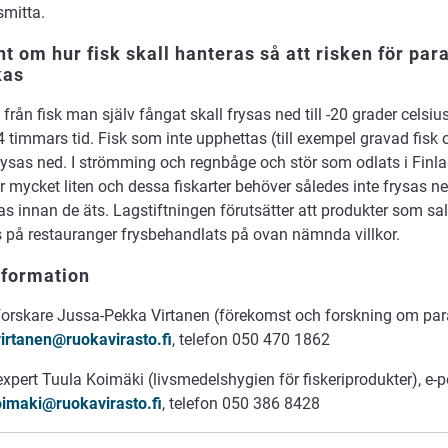
 smitta.
t om hur fisk skall hanteras så att risken för par
kas
från fisk man själv fångat skall frysas ned till -20 grader celsius
 timmars tid. Fisk som inte upphettas (till exempel gravad fisk oc
ysas ned. I strömming och regnbåge och stör som odlats i Finlan
r mycket liten och dessa fiskarter behöver således inte frysas n
s innan de äts. Lagstiftningen förutsätter att produkter som sal
s på restauranger frysbehandlats på ovan nämnda villkor.
nformation
forskare Jussa-Pekka Virtanen (förekomst och forskning om para
irtanen@ruokavirasto.fi
, telefon 050 470 1862
xpert Tuula Koimäki (livsmedelshygien för fiskeriprodukter), e-p
oimaki@ruokavirasto.fi
, telefon 050 386 8428