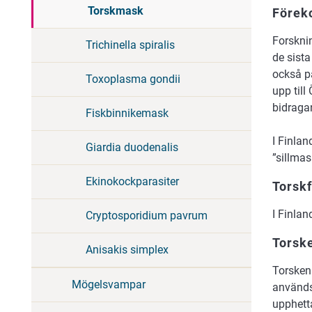
Torskmask
Förek
Forskni
Trichinella spiralis
de sist
också p
Toxoplasma gondii
upp til
bidragan
Fiskbinnikemask
I Finlan
Giardia duodenalis
”sillmas
Ekinokockparasiter
Torsk
I Finla
Cryptosporidium pavrum
Torsk
Anisakis simplex
Torsken
Mögelsvampar
används
upphett