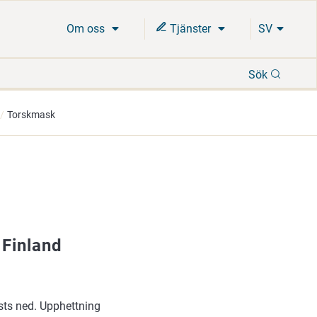
Om oss
Tjänster
SV
Sök
Sök
Torskmask
 Finland
sts ned. Upphettning