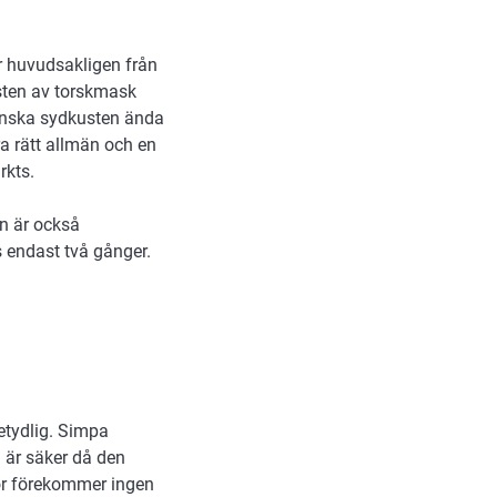
 huvudsakligen från
msten av torskmask
venska sydkusten ända
a rätt allmän och en
rkts.
en är också
s endast två gånger.
etydlig. Simpa
 är säker då den
ör förekommer ingen