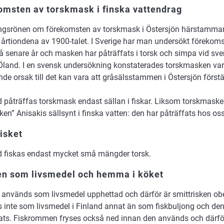
omsten av torskmask i finska vattendrag
ngsrönen om förekomsten av torskmask i Östersjön härstammar
a årtiondena av 1900-talet. I Sverige har man undersökt föreko
å senare år och masken har påträffats i torsk och simpa vid s
l Öland. I en svensk undersökning konstaterades torskmasken var
de orsak till det kan vara att gråsälsstammen i Östersjön förstä
d påträffas torskmask endast sällan i fiskar. Liksom torskmask
ken” Anisakis sällsynt i finska vatten: den har påträffats hos os
fisket
nd fiskas endast mycket små mängder torsk.
en som livsmedel och hemma i köket
 används som livsmedel upphettad och därför är smittrisken ob
 inte som livsmedel i Finland annat än som fiskbuljong och den
ats. Fiskrommen fryses också ned innan den används och därf