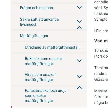
och/ell
värd. Sy
Frågor och respons
torskma
Säkra sätt att använda
Symptom
livsmedel
I Finla
Matförgiftningar
Vad m
Utredning av matförgiftningsfall
Torskm
i torsk
Bakterier som orsakar
matförgiftningar
Torskmas
rundmas
Virus som orsakar
Gråsäle
matförgiftningar
Parasitmaskar och urdjur
Maskar 
som orsakar
fiskar o
matförgiftningar
några h