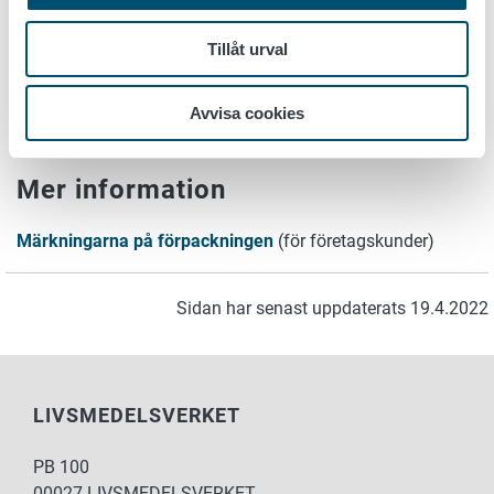
EU har gemensamma regler för hur märkningarna på
förpackningar ska utarbetas. Märkningarna på
Tillåt urval
förpackningen till livsmedel regleras huvudsakligen av
förordningen om livsmedelsinformation (
EU nr
Avvisa cookies
1169/2011
).
Mer information
Märkningarna på förpackningen
(
för företagskunder)
Sidan har senast uppdaterats 19.4.2022
LIVSMEDELSVERKET
PB 100
00027 LIVSMEDELSVERKET