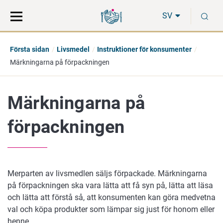
Gå
Sök
S
direkt
på
SV
till
hela
innehåll
webbplatsen
Första sidan
Livsmedel
Instruktioner för konsumenter
Märkningarna på förpackningen
Märkningarna på
förpackningen
Merparten av livsmedlen säljs förpackade. Märkningarna
på förpackningen ska vara lätta att få syn på, lätta att läsa
och lätta att förstå så, att konsumenten kan göra medvetna
val och köpa produkter som lämpar sig just för honom eller
henne.