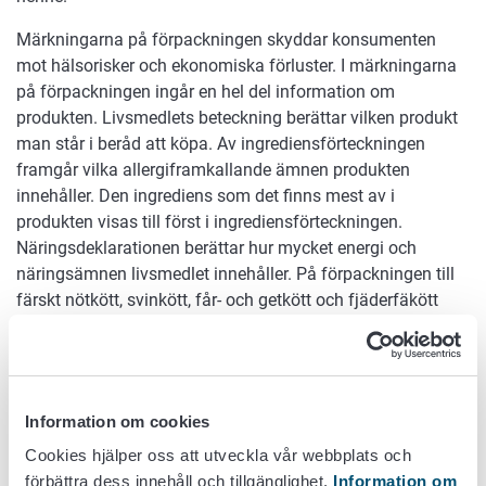
Märkningarna på förpackningen skyddar konsumenten
mot hälsorisker och ekonomiska förluster. I märkningarna
på förpackningen ingår en hel del information om
produkten. Livsmedlets beteckning berättar vilken produkt
man står i beråd att köpa. Av ingrediensförteckningen
framgår vilka allergiframkallande ämnen produkten
innehåller. Den ingrediens som det finns mest av i
produkten visas till först i ingrediensförteckningen.
Näringsdeklarationen berättar hur mycket energi och
näringsämnen livsmedlet innehåller. På förpackningen till
färskt nötkött, svinkött, får- och getkött och fjäderfäkött
visas till exempel varifrån köttet härstammar.
Datummärkningen och förvaringsanvisningen ger
vägledning om hur produkten används.
Märkningarna på förpackningen får inte vilseleda
Information om cookies
konsumenten i fråga om livsmedlets
Cookies hjälper oss att utveckla vår webbplats och
förbättra dess innehåll och tillgänglighet.
Information om