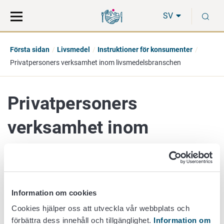
Gå
Sök
S
direkt
på
SV
till
hela
innehåll
webbplatsen
Första sidan
Livsmedel
Instruktioner för konsumenter
Privatpersoners verksamhet inom livsmedelsbranschen
Privatpersoners
verksamhet inom
livsmedelsbranschen
Information om cookies
Enligt livsmedelslagen är en privatpersons
pop up -
Cookies hjälper oss att utveckla vår webbplats och
restaurangverksamhet
på vissa villkor möjlig om den är
förbättra dess innehåll och tillgänglighet.
Information om
förenad med låg risk för livsmedelssäkerheten och då