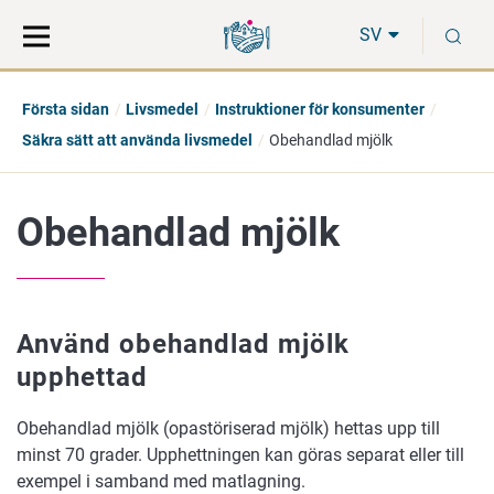
Gå
Sök
S
direkt
på
SV
till
hela
innehåll
webbplatsen
Första sidan
Livsmedel
Instruktioner för konsumenter
Säkra sätt att använda livsmedel
Obehandlad mjölk
Obehandlad mjölk
Använd obehandlad mjölk
upphettad
Obehandlad mjölk (opastöriserad mjölk) hettas upp till
minst 70 grader. Upphettningen kan göras separat eller till
exempel i samband med matlagning.