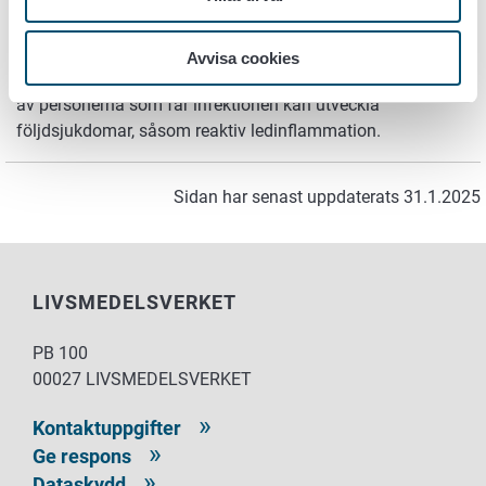
sjukdom hos det nyfödda barnet.
Campylobacter-, yersinia- och salmonellainfektioner kan
Avvisa cookies
orsaka symtom som feber, magsmärtor och diarré.En del
av personerna som får infektionen kan utveckla
följdsjukdomar, såsom reaktiv ledinflammation.
Sidan har senast uppdaterats 31.1.2025
LIVSMEDELSVERKET
PB 100
00027 LIVSMEDELSVERKET
Kontaktuppgifter
Ge respons
Dataskydd