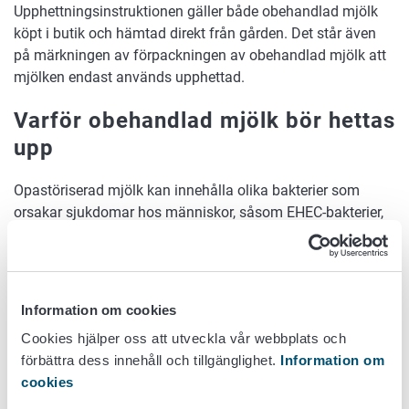
Upphettningsinstruktionen gäller både obehandlad mjölk
köpt i butik och hämtad direkt från gården. Det står även
på märkningen av förpackningen av obehandlad mjölk att
mjölken endast används upphettad.
Varför obehandlad mjölk bör hettas
upp
Opastöriserad mjölk kan innehålla olika bakterier som
orsakar sjukdomar hos människor, såsom EHEC-bakterier,
campylobacter, salmonella, listeria och yersinia (
Yersinia
enterocolitica
och
Yersinia pseudotuberculosis
).
Upphettning förstör dessa bakterier.
Information om cookies
EHEC-bakterier och campylobacter kan förekomma i
tarmkanalen hos nötkreatur. De orsakar inte sjukdom hos
Cookies hjälper oss att utveckla vår webbplats och
nötkreaturen. Bakterier kan hamna i mjölk under mjölkning.
förbättra dess innehåll och tillgänglighet.
Information om
En liten mängd av dessa bakterier kan räcka för att orsaka
cookies
sjukdom hos människor. Människor kan också få EHEC-