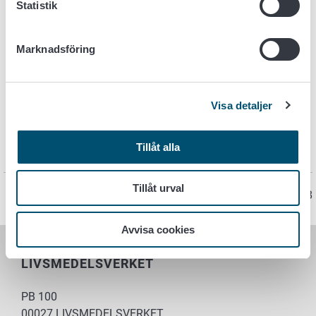
第 5 部分，自检计划。
在第 5 部分中，您可以找到有
Statistik
关自检活动的信息。该信息有助于您为肉类工厂制定
自检计划。
Marknadsföring
第 6 部分，术语。
文中的一些词语标以下划线强调。
您会在第 6 部分找到其解释。
Additional information (in English)
Visa detaljer
Links to the additional information referred to in the guide
Tillåt alla
and online training course are available
here
in English.
Tillåt urval
Sidan har senast uppdaterats 10.12.2018
Avvisa cookies
LIVSMEDELSVERKET
PB 100
00027 LIVSMEDELSVERKET