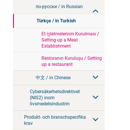
по-русски / in Russian
Türkçe / in Turkish
Et işletmelerinin Kurulması /
Setting up a Meat
Establishment
Restoranın Kuruluşu / Setting
up a restaurant
中文 / in Chinese
Cybersäkerhetsdirektivet
(NIS2) inom
livsmedelsindustrin
Produkt- och branschspecifika
krav