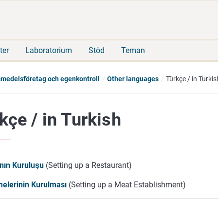
Gå
Sök
direkt
på
till
hela
innehåll
webbplatsen
ter
Laboratorium
Stöd
Teman
vsmedelsföretag och egenkontroll
Other languages
Türkçe / in Turkis
kçe / in Turkish
nın Kuruluşu
(Setting up a Restaurant)
tmelerinin Kurulması
(Setting up a Meat Establishment)