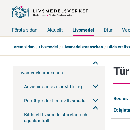
Första sidan
Aktuellt
Livsmedel
Djur
Väx
Första sidan
Livsmedel
Livsmedelsbranschen
Bilda ett li
Tür
Livsmedelsbranschen
Anvisningar och lagstiftning
Restora
Primärproduktion av livsmedel
Et işle
Bilda ett livsmedelsföretag och
egenkontroll