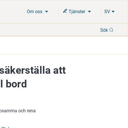
Om oss
Tjänster
SV
Sök
Sök
säkerställa att
ll bord
älsosamma och rena