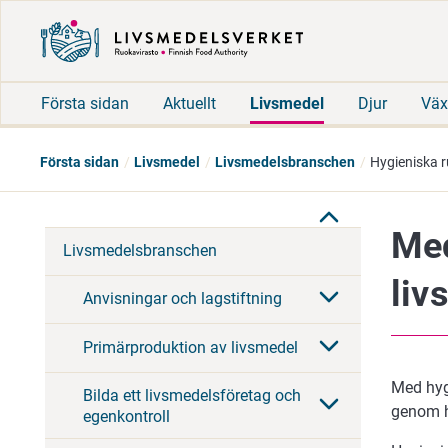
Första sidan
Aktuellt
Livsmedel
Djur
Väx
Första sidan
Livsmedel
Livsmedelsbranschen
Hygieniska r
Med
Livsmedelsbranschen
liv
Anvisningar och lagstiftning
Primärproduktion av livsmedel
Med hyg
Bilda ett livsmedelsföretag och
genom he
egenkontroll