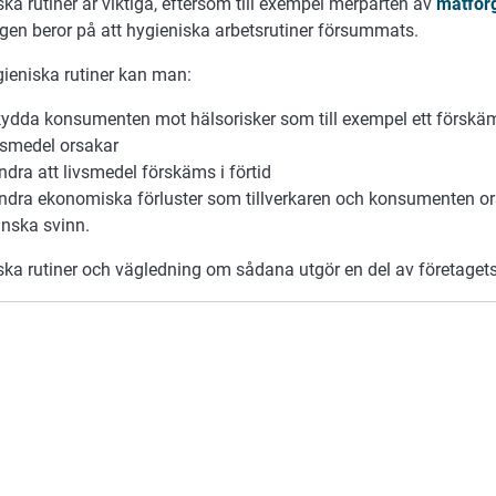
ka rutiner är viktiga, eftersom till exempel merparten av
matförg
igen beror på att hygieniska arbetsrutiner försummats.
ieniska rutiner kan man:
ydda konsumenten mot hälsorisker som till exempel ett förskäm
vsmedel orsakar
ndra att livsmedel förskäms i förtid
ndra ekonomiska förluster som tillverkaren och konsumenten o
nska svinn.
ska rutiner och vägledning om sådana utgör en del av företaget