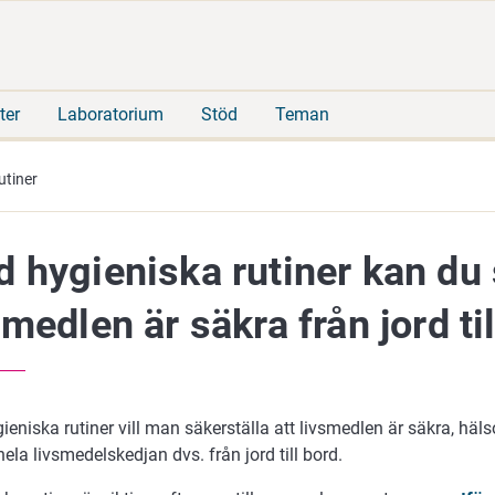
Gå
Sök
direkt
på
till
hela
innehåll
webbplatsen
ter
Laboratorium
Stöd
Teman
utiner
 hygieniska rutiner kan du 
smedlen är säkra från jord ti
ieniska rutiner vill man säkerställa att livsmedlen är säkra, h
la livsmedelskedjan dvs. från jord till bord.