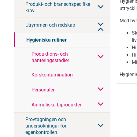
Hygienis
Produkt- och branschspecifika
uttryckl
krav
Med hyg
Utrymmen och redskap
Sk
Hygieniska rutiner
li
Hi
Produktions- och
Hi
hanteringsstadier
Mi
Hygieni
Korskontamination
Personalen
Animaliska biprodukter
Provtagningen och
undersökningar för
egenkontrollen