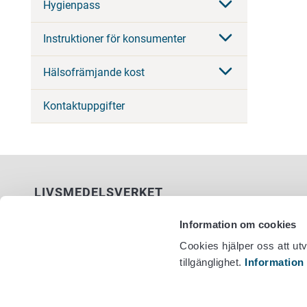
Hygienpass
Instruktioner för konsumenter
Hälsofrämjande kost
Kontaktuppgifter
LIVSMEDELSVERKET
PB 100
Information om cookies
00027 LIVSMEDELSVERKET
Cookies hjälper oss att ut
tillgänglighet.
Information
Kontaktuppgifter
Växel +358
Ge respons