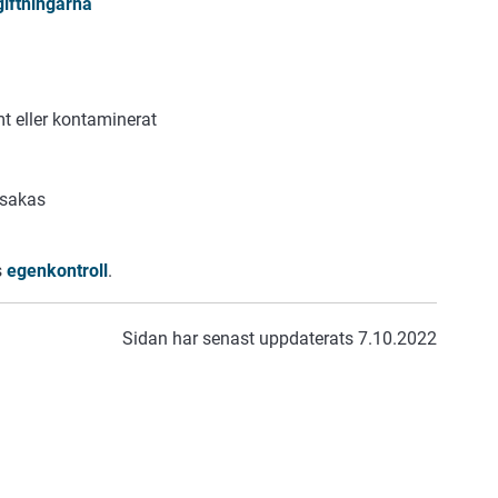
iftningarna
t eller kontaminerat
rsakas
s
egenkontroll
.
Sidan har senast uppdaterats 7.10.2022