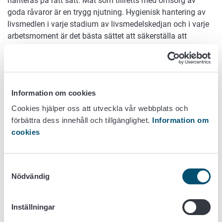
hanteras på rätt sätt. Mat som tillretts med omsorg av
goda råvaror är en trygg njutning. Hygienisk hantering av
livsmedlen i varje stadium av livsmedelskedjan och i varje
arbetsmoment är det bästa sättet att säkerställa att
produkter är trygga och njutbara. God livsmedelshygienisk
kompetens ökar också såväl kundernas som
medarbetarnas trivsel.
I praktiken strävar man med hygienisk hantering av
Information om cookies
livsmedlen efter att:
Cookies hjälper oss att utveckla vår webbplats och
förbättra dess innehåll och tillgänglighet.
Information om
hindra mikrobiologisk, kemisk eller fysikalisk
cookies
kontaminering av livsmedlen och
bromsa eller hindra att livsmedlen förskäms och att
skadliga mikroorganismer förökas i livsmedlen.
Samtyckesval
Nödvändig
Personer som arbetar i en livsmedelslokal måste känna till
vilka riskfaktorer som hänför sig till matförgiftningar och i
sitt arbete kunna förebygga matförgiftningar. Särskilt
Inställningar
livsmedel som lätt förskäms kräver på grund av sin