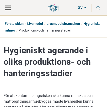
Gå
Sök
S
direkt
på
SV
till
hela
innehåll
webbplatsen
Första sidan
Livsmedel
Livsmedelsbranschen
Hygieniska
rutiner
Produktions- och hanteringsstadier
Hygieniskt agerande i
olika produktions- och
hanteringsstadier
För att kontamineringsrisken ska kunna minskas och
matförgiftningar förebyggas måste livsmedlen kunna