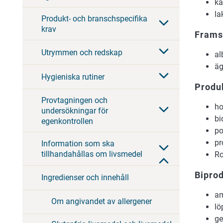
ka
la
Produkt- och branschspecifika
krav
Framst
Utrymmen och redskap
al
äg
Hygieniska rutiner
Produk
Provtagningen och
h
undersökningar för
bi
egenkontrollen
po
pr
Information som ska
tillhandahållas om livsmedel
Ro
Biprod
Ingredienser och innehåll
am
Om angivandet av allergener
lö
ge