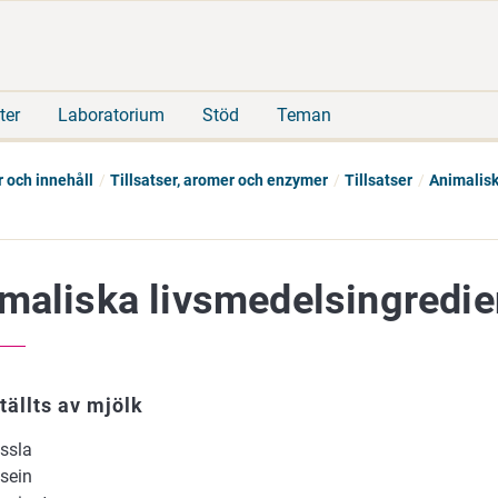
Gå
Sök
direkt
på
till
hela
innehåll
webbplatsen
ter
Laboratorium
Stöd
Teman
 och innehåll
Tillsatser, aromer och enzymer
Tillsatser
Animalisk
maliska livsmedelsingredie
ällts av mjölk
ssla
sein