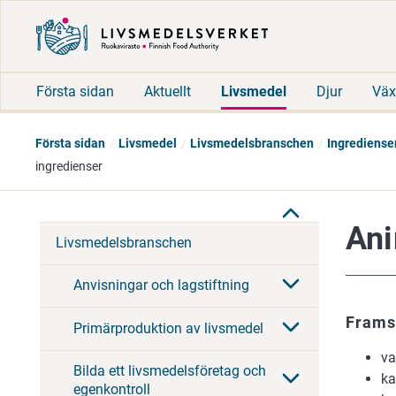
Första sidan
Aktuellt
Livsmedel
Djur
Väx
Första sidan
Livsmedel
Livsmedelsbranschen
Ingredienser
ingredienser
Ani
Livsmedelsbranschen
Anvisningar och lagstiftning
Framst
Primärproduktion av livsmedel
va
Bilda ett livsmedelsföretag och
ka
egenkontroll