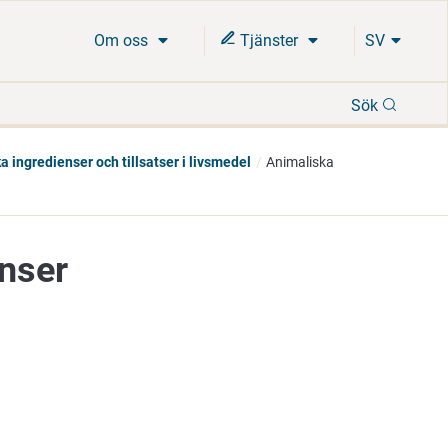
Om oss
Tjänster
SV
Sök
Sök
a ingredienser och tillsatser i livsmedel
Animaliska
nser