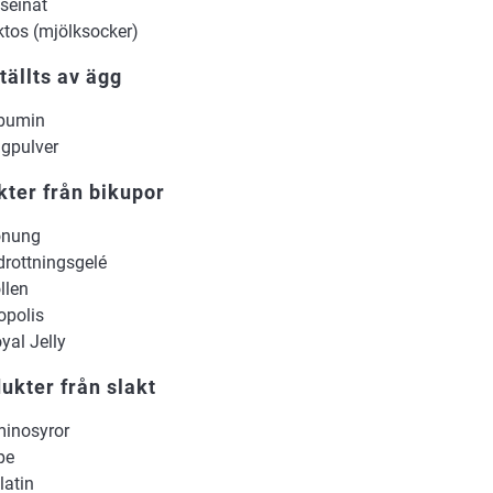
seinat
ktos (mjölksocker)
ällts av ägg
bumin
gpulver
ter från bikupor
onung
drottningsgelé
llen
opolis
yal Jelly
ukter från slakt
inosyror
pe
latin