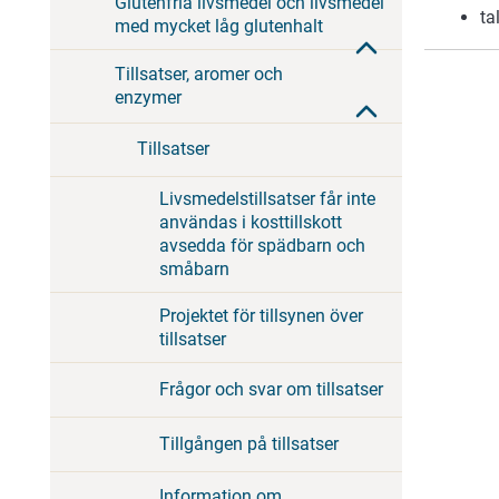
Glutenfria livsmedel och livsmedel
ta
med mycket låg glutenhalt
Tillsatser, aromer och
enzymer
Tillsatser
Livsmedelstillsatser får inte
användas i kosttillskott
avsedda för spädbarn och
småbarn
Projektet för tillsynen över
tillsatser
Frågor och svar om tillsatser
Tillgången på tillsatser
Information om