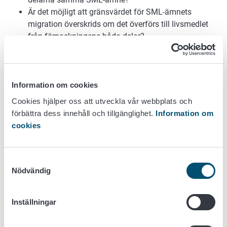
Är det möjligt att gränsvärdet för SML-ämnets
migration överskrids om det överförs till livsmedlet
från förpackningens båda delar?
Vilka eventuella förebyggande eller korrigerande
åtgärder har vidtagits, pågår eller kan vidtas om
någon slags fara observeras?
Information om cookies
Vad gäller den bedömning som företagaren gör av de
Cookies hjälper oss att utveckla vår webbplats och
“dual use”-tillsatsämnen som förpackningsmaterialen
förbättra dess innehåll och tillgänglighet.
Information om
innehåller kan diskuteras och redas ut med hjälp av
cookies
följande frågor:
Innehåller förpackningsmaterialet “dual use” -
Samtyckesval
tillsatsämnen och omnämns de i förklaringen om
Nödvändig
överensstämmelse med kraven?
Om de gör det, omnämns deras koncentration eller
Inställningar
mängden migration i förklaringen om
överensstämmelse med kraven?