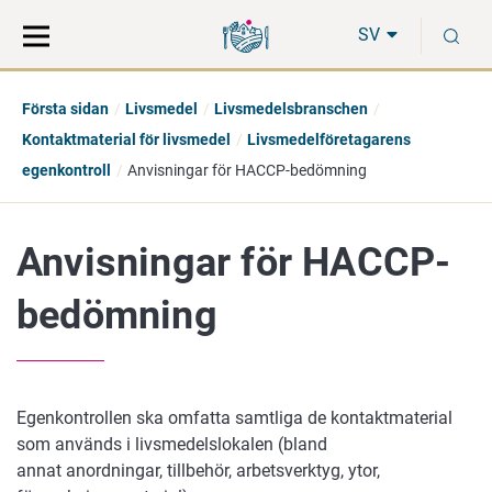
Gå
Sök
S
direkt
på
SV
till
hela
innehåll
webbplatsen
Första sidan
Livsmedel
Livsmedelsbranschen
Kontaktmaterial för livsmedel
Livsmedelföretagarens
egenkontroll
Anvisningar för HACCP-bedömning
Anvisningar för HACCP-
bedömning
Egenkontrollen ska omfatta samtliga de kontaktmaterial
som används i livsmedelslokalen (bland
annat anordningar, tillbehör, arbetsverktyg, ytor,