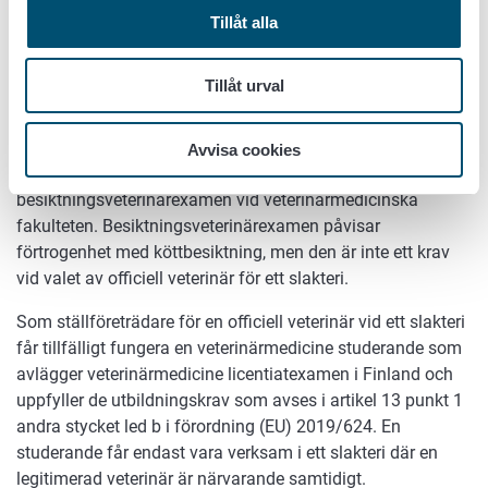
Tillåt alla
kompetenskraven för en officiell veterinär
(besiktningsveterinär) som är verksam i ett slakteri.
Tillåt urval
En veterinär som är utexaminerad från Helsingfors
universitets veterinärmedicinska fakultet och legitimerad i
Finland uppfyller behörighetsvillkoren för en officiell
Avvisa cookies
veterinär. Efter examen kan veterinärerna avlägga
besiktningsveterinärexamen vid veterinärmedicinska
fakulteten. Besiktningsveterinärexamen påvisar
förtrogenhet med köttbesiktning, men den är inte ett krav
vid valet av officiell veterinär för ett slakteri.
Som ställföreträdare för en officiell veterinär vid ett slakteri
får tillfälligt fungera en veterinärmedicine studerande som
avlägger veterinärmedicine licentiatexamen i Finland och
uppfyller de utbildningskrav som avses i artikel 13 punkt 1
andra stycket led b i förordning (EU) 2019/624. En
studerande får endast vara verksam i ett slakteri där en
legitimerad veterinär är närvarande samtidigt.