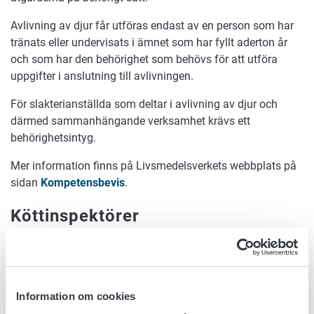
Avlivning av djur får utföras endast av en person som har
tränats eller undervisats i ämnet som har fyllt aderton år
och som har den behörighet som behövs för att utföra
uppgifter i anslutning till avlivningen.
För slakterianställda som deltar i avlivning av djur och
därmed sammanhängande verksamhet krävs ett
behörighetsintyg.
Mer information finns på Livsmedelsverkets webbplats på
sidan
Kompetensbevis
.
Köttinspektörer
I bilaga II till förordning (EU) 2019/624 anges
kompetenskraven för köttinspektörer och slakteripersonal
som bistår vid köttbesiktning, det vill säga assistenter vid
Information om cookies
köttbesiktning. I Finland kan man få behörighet enligt