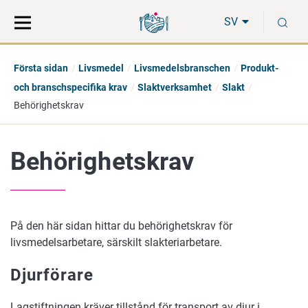
Gå
Sök
S
direkt
på
SV
till
hela
innehåll
webbplatsen
Första sidan
Livsmedel
Livsmedelsbranschen
Produkt-
och branschspecifika krav
Slaktverksamhet
Slakt
Behörighetskrav
Behörighetskrav
På den här sidan hittar du behörighetskrav för
livsmedelsarbetare, särskilt slakteriarbetare.
Djurförare
Lagstiftningen kräver tillstånd för transport av djur i