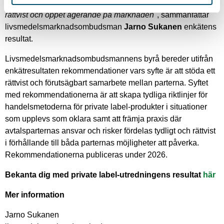
notera att företagen önskar att tillsynsmyndigheten stöder
rättvist och öppet agerande på marknaden"
, sammanfattar
livsmedelsmarknadsombudsman
Jarno Sukanen
enkätens
resultat.
Livsmedelsmarknadsombudsmannens byrå bereder utifrån
enkätresultaten rekommendationer vars syfte är att stöda ett
rättvist och förutsägbart samarbete mellan parterna. Syftet
med rekommendationerna är att skapa tydliga riktlinjer för
handelsmetoderna för private label-produkter i situationer
som upplevs som oklara samt att främja praxis där
avtalsparternas ansvar och risker fördelas tydligt och rättvist
i förhållande till båda parternas möjligheter att påverka.
Rekommendationerna publiceras under 2026.
Bekanta dig med private label-utredningens resultat
här
Mer information
Jarno Sukanen