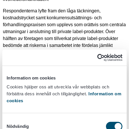
Respondenterna lyfte fram den låga täckningen,
kostnadstrycket samt konkurrensutsättnings- och
förhandlingspraxisen som upplevs som orättvis som centrala
utmaningar i anslutning till private label-produkter. Över
hälften av företagen som tillverkat private label-produkter
bedömde att riskerna i samarbetet inte fördelas jämlikt
mellan beställaren och tillverkaren, och endast 17 procent
ansåg att riskfördelningen var rättvis.
Konkurrensutsättningsprocesserna fick särskild kritik: endast
23 procent ansåg att de var rättvisa och jämlika och 62
Information om cookies
procent ansåg att de endast riktades till vissa leverantörer.
Cookies hjälper oss att utveckla vår webbplats och
Private label-produkternas framväxt upplevs dessutom
förbättra dess innehåll och tillgänglighet.
Information om
påverka tillverkarnas egna varumärkesprodukter genom
cookies
skapa pristryck och minska deras utrymme på butikshyllan.
En del av respondenterna upplevde också att deras
varumärkesprodukter hade kopierats till private label-
Samtyckesval
produkter. Beställningsmängdernas förutsägbarhet är
Nödvändig