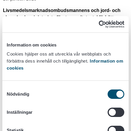
Livsmedelsmarknadsombudsmannens och jord- och
skogsbruksministeriets första resultatavtal förbättrar
byråns förutsättningar att utveckla livsmedelskedjans
verksamhet
21. oktober 2024
Information om cookies
Cookies hjälper oss att utveckla vår webbplats och
Kommissionen föreslår att tillämpningen av
förbättra dess innehåll och tillgänglighet.
Information om
avskogningsförordningen skjuts upp –
cookies
Livsmedelsmarknadsombudsmannen påminner om
förbudet mot att ensidigt ändra villkoren
30. september 2024
Samtyckesval
Nödvändig
Livsmedelsmarknadsombudsmannens utredning:
betalningstider som problem inom dryckesbranschen
Inställningar
6. september 2024
Jarno Sukanen tillträdde som
Statistik