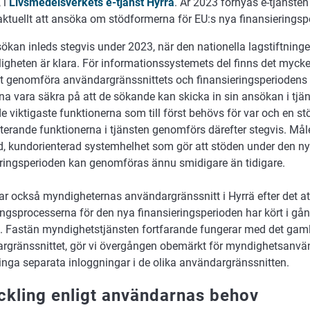
 i
Livsmedelsverkets e-tjänst Hyrrä
. År 2023 förnyas e-tjänste
 aktuellt att ansöka om stödformerna för EU:s nya finansieringsp
kan inleds stegvis under 2023, när den nationella lagstiftninge
ligheten är klara. För informationssystemets del finns det mycket 
tt genomföra användargränssnittets och finansieringsperiodens ä
a vara säkra på att de sökande kan skicka in sin ansökan i tjäns
e viktigaste funktionerna som till först behövs för var och en s
terande funktionerna i tjänsten genomförs därefter stegvis. Må
d, kundorienterad systemhelhet som gör att stöden under den n
eringsperioden kan genomföras ännu smidigare än tidigare.
ar också myndigheternas användargränssnitt i Hyrrä efter det at
gsprocesserna för den nya finansieringsperioden har kört i gång t
n. Fastän myndighetstjänsten fortfarande fungerar med det gam
rgränssnittet, gör vi övergången obemärkt för myndighetsanvä
inga separata inloggningar i de olika användargränssnitten.
ckling enligt användarnas behov