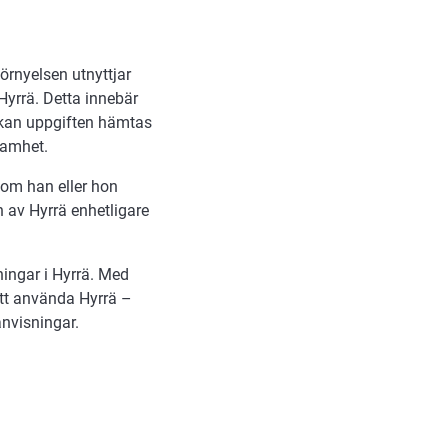
förnyelsen utnyttjar
Hyrrä. Detta innebär
 kan uppgiften hämtas
samhet.
som han eller hon
av Hyrrä enhetligare
ningar i Hyrrä. Med
att använda Hyrrä –
anvisningar.