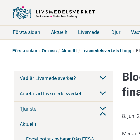
Första sidan
Aktuellt
Livsmedel
Djur
Väx
Första sidan
Om oss
Aktuellt
Livsmedelsverkets blogg
Bl
Blo
Vad är Livsmedelsverket?
fin
Arbeta vid Livsmedelsverket
Tjänster
8. juni 
Aktuellt
Mer än 
Focal point - nyheter från EFSA