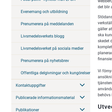
webben,
det blir
Evenemang och utbildning
Stödansö
verkstäl
Prenumerera på meddelanden
gäller a
ska kunn
Livsmedelsverkets blogg
skedet d
komplet
Livsmedelsverket på sociala medier
planera
finansi
Prenumerera på nyhetsbrev
Vi förny
Offentliga delgivningar och kungörelser
ansöknin
tjänste
Kontaktuppgifter
använda
behövs 
Publicerade informationsmaterial
Utve
Publikationer