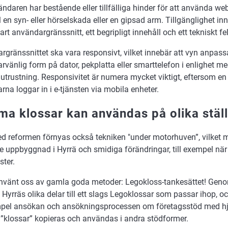
daren har bestående eller tillfälliga hinder för att använda webb
en syn- eller hörselskada eller en gipsad arm. Tillgänglighet inn
art användargränssnitt, ett begripligt innehåll och ett tekniskt fel
gränssnittet ska vara responsivt, vilket innebär att vyn anpassa
rvänlig form på dator, pekplatta eller smarttelefon i enlighet 
utrustning. Responsivitet är numera mycket viktigt, eftersom en a
na loggar in i e-tjänsten via mobila enheter.
a klossar kan användas på olika stäl
ed reformen förnyas också tekniken "under motorhuven”, vilket 
re uppbyggnad i Hyrrä och smidiga förändringar, till exempel när d
ster.
använt oss av gamla goda metoder: Legokloss-tankesättet! Genom
 Hyrräs olika delar till ett slags Legoklossar som passar ihop, 
empel ansökan och ansökningsprocessen om företagsstöd med hj
klossar” kopieras och användas i andra stödformer.