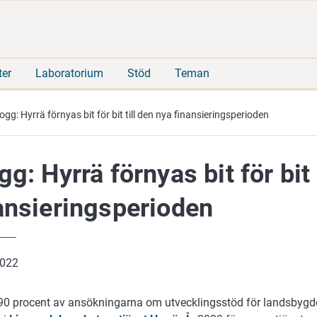
Gå
Sök
direkt
på
till
hela
innehåll
webbplatsen
ter
Laboratorium
Stöd
Teman
ogg: Hyrrä förnyas bit för bit till den nya finansieringsperioden
gg: Hyrrä förnyas bit för bit 
ansieringsperioden
2022
90 procent av ansökningarna om utvecklingsstöd för landsbygd