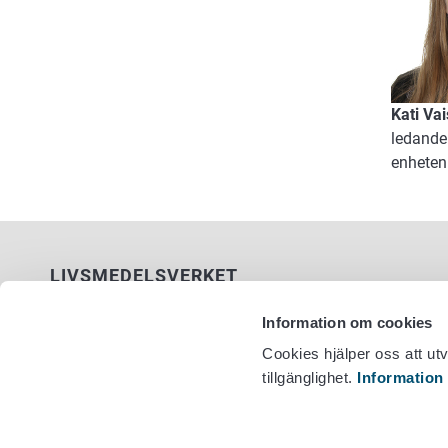
Kati Va
ledande
enheten
LIVSMEDELSVERKET
PB 100
Information om cookies
00027 LIVSMEDELSVERKET
Cookies hjälper oss att ut
tillgänglighet.
Information
Kontaktuppgifter
Växel +358
Ge respons
Dataskydd