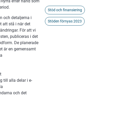
n Hyrrä efter hand som
eriod.
Stöd och finansiering
n och detaljerna i
Stöden förnyas 2023
att stå i när det
ndringar. För att vi
ten, publiceras i det
tödform. De planerade
let är en gemensamt
ya
t
ill alla delar i e-
la
ndarna och det