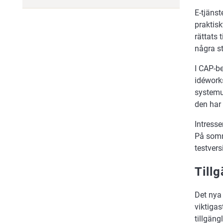
E-tjänst
praktisk
rättats 
några s
I CAP-b
idéwork
systemu
den har 
Intresse
På somm
testvers
Tillg
Det nya 
viktigas
tillgäng