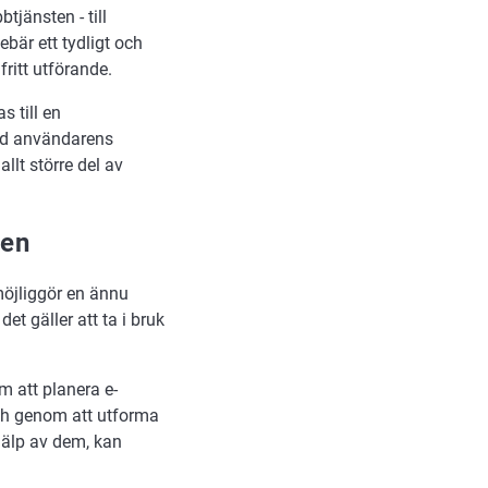
tjänsten - till
ebär ett tydligt och
fritt utförande.
s till en
med användarens
llt större del av
len
möjliggör en ännu
et gäller att ta i bruk
 att planera e-
och genom att utforma
älp av dem, kan