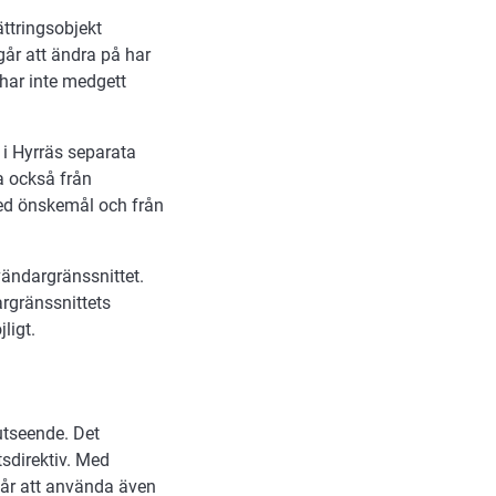
ättringsobjekt
går att ändra på har
 har inte medgett
 i Hyrräs separata
 också från
med önskemål och från
nvändargränssnittet.
rgränssnittets
ligt.
utseende. Det
tsdirektiv. Med
a går att använda även