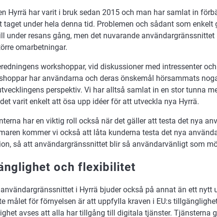
en Hyrrä har varit i bruk sedan 2015 och man har samlat in förb
t taget under hela denna tid. Problemen och sådant som enkelt 
till under resans gång, men det nuvarande användargränssnittet
törre omarbetningar.
eredningens workshoppar, vid diskussioner med intressenter och
shoppar har användarna och deras önskemål hörsammats noga
tvecklingens perspektiv. Vi har alltså samlat in en stor tunna 
det varit enkelt att ösa upp idéer för att utveckla nya Hyrrä.
nterna har en viktig roll också när det gäller att testa det nya a
aren kommer vi också att låta kunderna testa det nya använda
ion, så att användargränssnittet blir så användarvänligt som möj
änglighet och flexibilitet
användargränssnittet i Hyrrä bjuder också på annat än ett nytt 
te målet för förnyelsen är att uppfylla kraven i EU:s tillgänglighe
lighet avses att alla har tillgång till digitala tjänster. Tjänstern