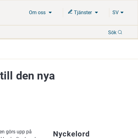
Om oss
Tjänster
SV
Sök
Sök
till den nya
en görs upp på
Nyckelord