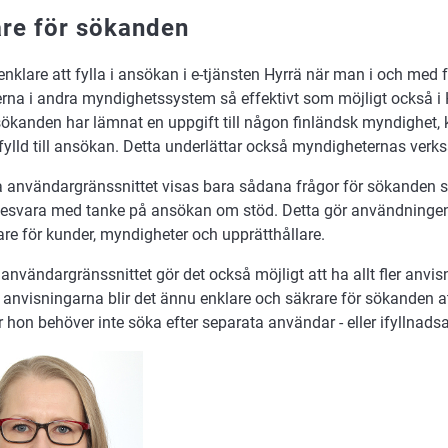
are för sökanden
 enklare att fylla i ansökan i e-tjänsten Hyrrä när man i och med 
erna i andra myndighetssystem så effektivt som möjligt också i 
sökanden har lämnat en uppgift till någon finländsk myndighet,
ifylld till ansökan. Detta underlättar också myndigheternas verk
ya användargränssnittet visas bara sådana frågor för sökanden 
esvara med tanke på ansökan om stöd. Detta gör användningen 
are för kunder, myndigheter och upprätthållare.
användargränssnittet gör det också möjligt att ha allt fler anvis
v anvisningarna blir det ännu enklare och säkrare för sökanden 
r hon behöver inte söka efter separata användar - eller ifyllnads