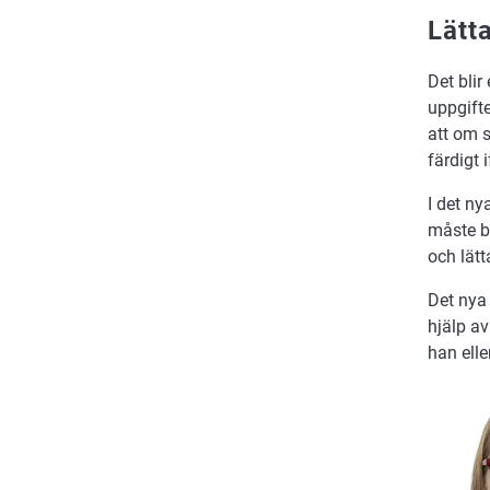
Lätt
Det blir
uppgift
att om 
färdigt 
I det n
måste b
och lätt
Det nya 
hjälp a
han elle