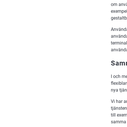
om använ
exempel 
gestaltb
Användar
använda
terminal
användar
Samm
I och m
flexibla
nya tjän
Vi har 
tjänsten
till ex
samma ”