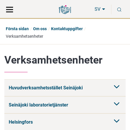
Gå
Sök
S
direkt
på
SV
till
hela
innehåll
webbplatsen
Första sidan
Om oss
Kontaktuppgifter
Verksamhetsenheter
Verksamhetsenheter
Huvudverksamhetsstället Seinäjoki
Seinäjoki laboratorietjänster
Helsingfors