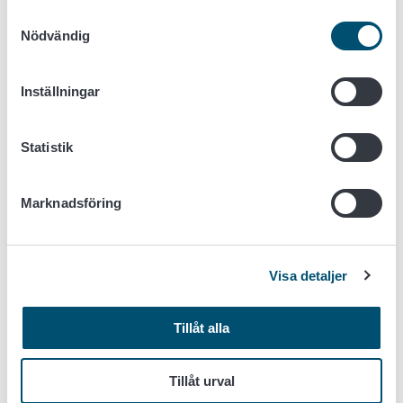
Rovaniemi
Samtyckesval
Nödvändig
St. Michel
Inställningar
Tammerfors
Statistik
Tavastehus
Marknadsföring
Vasa
Villmanstrand
Visa detaljer
Vittis
Tillåt alla
Åbo
Tillåt urval