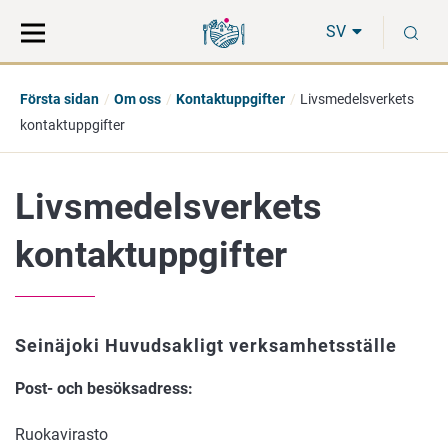
Gå
Sök
S
direkt
på
SV
till
hela
innehåll
webbplatsen
Första sidan
Om oss
Kontaktuppgifter
Livsmedelsverkets
kontaktuppgifter
Livsmedelsverkets
kontaktuppgifter
Seinäjoki Huvudsakligt verksamhetsställe
Post- och besöksadress:
Ruokavirasto