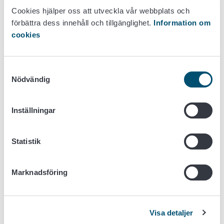
Cookies hjälper oss att utveckla vår webbplats och
Se alla
verksamhetsställen.
förbättra dess innehåll och tillgänglighet.
Information om
cookies
Telefon
Samtyckesval
Nödvändig
Tfn 029 530 0400 (växel)
Telefonväxeln betjänar må–fr 8.00–16.15
Inställningar
Samtalspris: normal lokalnätsavgift (lna) eller
mobiltelefonavgift (mta)
Statistik
Servicenummer
Marknadsföring
E-postadresser
Observera att ett vanligt, oskyddat e-postmeddelande inte
är datasäkert. Sekretessbelagda handlingar och andra
Visa detaljer
känsliga handlingar ska skickas till Livsmedelsverket