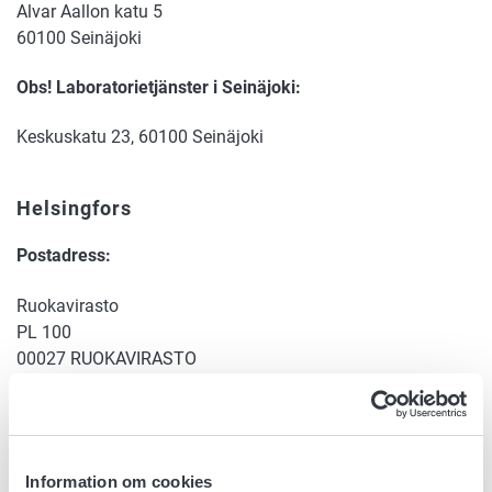
Alvar Aallon katu 5
60100 Seinäjoki
Obs! Laboratorietjänster i Seinäjoki:
Keskuskatu 23, 60100 Seinäjoki
Helsingfors
Postadress:
Ruokavirasto
PL 100
00027 RUOKAVIRASTO
Besöksadress:
Mustialankatu 3, 00790 Helsingfors
029 530 0400
Information om cookies
Andra verksamhetsställen