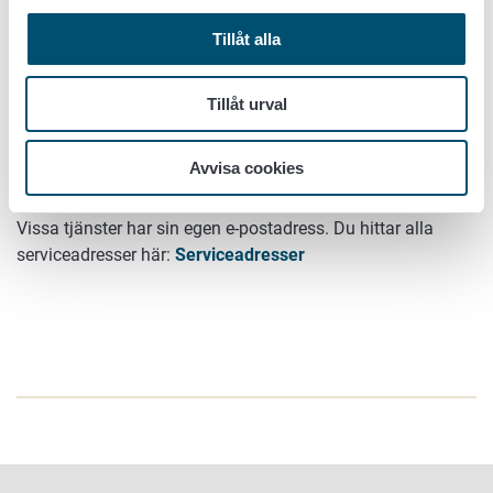
via
tjänsten för säker e-post (Turvaviesti)
. Det går även att
Tillåt alla
skicka stora bifogade filer med säker e-post i Turvaviesti.
förnamn.efternamn@ruokavirasto.fi
Tillåt urval
förnamn.efternamn@foodauthority.fi
Avvisa cookies
kirjaamo@ruokavirasto.fi (officiella ärenden)
Vissa tjänster har sin egen e-postadress. Du hittar alla
serviceadresser här:
Serviceadresser