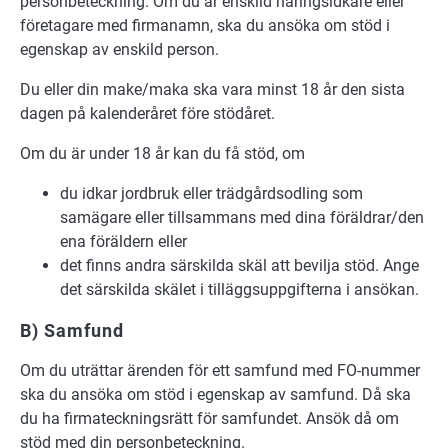
personbeteckning. Om du är enskild näringsidkare eller
företagare med firmanamn, ska du ansöka om stöd i
egenskap av enskild person.
Du eller din make/maka ska vara minst 18 år den sista
dagen på kalenderåret före stödåret.
Om du är under 18 år kan du få stöd, om
du idkar jordbruk eller trädgårdsodling som
samägare eller tillsammans med dina föräldrar/den
ena föräldern eller
det finns andra särskilda skäl att bevilja stöd. Ange
det särskilda skälet i tilläggsuppgifterna i ansökan.
B) Samfund
Om du uträttar ärenden för ett samfund med FO-nummer
ska du ansöka om stöd i egenskap av samfund. Då ska
du ha firmateckningsrätt för samfundet. Ansök då om
stöd med din personbeteckning.