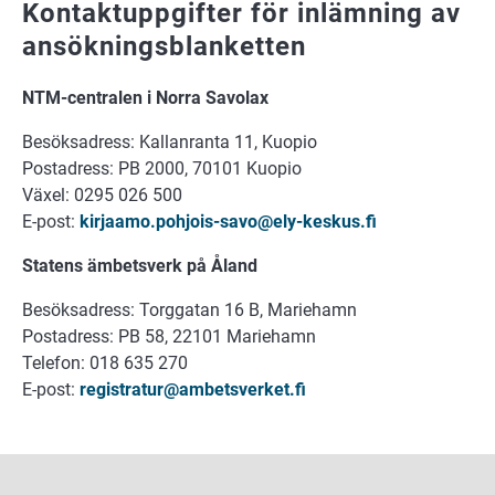
Kontaktuppgifter för inlämning av
ansökningsblanketten
NTM-cent­ra­len i Nor­ra Sa­vo­lax
Be­sök­sad­ress: Kal­lan­ran­ta 11, Kuo­pio
Pos­tad­ress: PB 2000, 70101 Kuo­pio
Vä­xel: 0295 026 500
E-post:
kir­jaa­mo.poh­jois-savo@ely-kes­kus.fi
Sta­tens äm­bets­verk på Åland
Be­sök­sad­ress: Torg­ga­tan 16 B, Ma­rie­hamn
Pos­tad­ress: PB 58, 22101 Ma­rie­hamn
Te­le­fon: 018 635 270
E-post:
re­gist­ra­tur@am­bets­ver­ket.fi