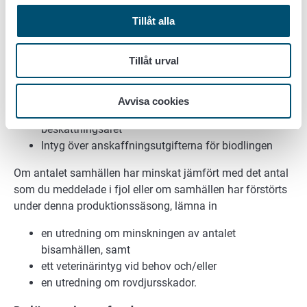
ansökan. Om t.ex. inkomsterna och utgifterna som hör till
stödet för biodling inte framgår direkt av
Tillåt alla
skattedeklarationen, lämna dessutom in en kopia av dina
anteckningar.
Tillåt urval
Kopia av beskattningsbeslutet för 2021 eller 2020,
av vilka framgår inkomsterna från din biodling
Avvisa cookies
Kopia av skattedeklarationen för förra
beskattningsåret
Intyg över anskaffningsutgifterna för biodlingen
Om antalet samhällen har minskat jämfört med det antal
som du meddelade i fjol eller om samhällen har förstörts
under denna produktionssäsong, lämna in
en utredning om minskningen av antalet
bisamhällen, samt
ett veterinärintyg vid behov och/eller
en utredning om rovdjursskador.