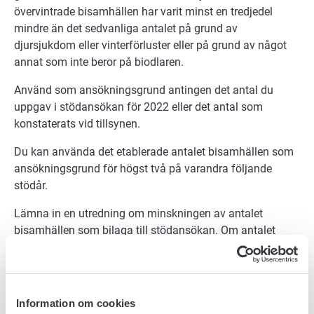
övervintrade bisamhällen har varit minst en tredjedel
mindre än det sedvanliga antalet på grund av
djursjukdom eller vinterförluster eller på grund av något
annat som inte beror på biodlaren.
Använd som ansökningsgrund antingen det antal du
uppgav i stödansökan för 2022 eller det antal som
konstaterats vid tillsynen.
Du kan använda det etablerade antalet bisamhällen som
ansökningsgrund för högst två på varandra följande
stödår.
Lämna in en utredning om minskningen av antalet
bisamhällen som bilaga till stödansökan. Om antalet
bisamhällen har minskat på grund av djursjukdom, bifoga
även ett intyg av en veterinär till utredningen.
Bilagor till ansökan
Information om cookies