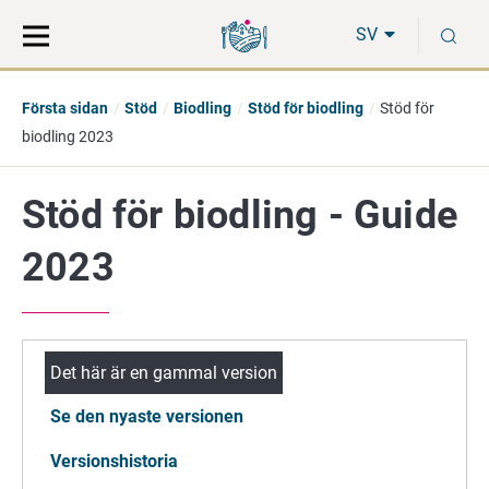
Gå
Sök
S
direkt
på
SV
till
hela
innehåll
webbplatsen
Första sidan
Stöd
Biodling
Stöd för biodling
Stöd för
biodling 2023
Stöd för biodling - Guide
2023
Det här är en gammal version
Se den nyaste versionen
Versionshistoria