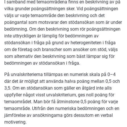
I samband med temaområdena finns en beskrivning av på
vilka grunder poängsättningen sker. Vid poängsättningen
väljs ur varje temaområde den beskrivning och det
poängantal som motsvarar den stödansökan som är under
bedömning. Om den beskrivning som rör poängsättningen
inte uttryckligen är lämplig för bedömningen av
stödansökan i fråga på grund av heterogeniteten i fråga
om de företag och branscher som ansöker om stöd, väljs
som alternativ den beskrivning som bäst lämpar sig för
bedömningen av stödansökan i fråga.
På urvalskriterierna tillämpas en numerisk skala på 0–4
där det är möjligt att använda halva poäng mellan 0,5 och
3,5. Om en stödansökan som gäller en åtgärd inte alls
uppfyller något visst urvalskriterium, ges noll poäng för
temaområdet. Man bör få åtminstone 0,5 poäng för varje
temaområde. Utifrån den numeriska bedömningen och en
jämförelse av ansökningarna görs dessutom en verbal
motivering.