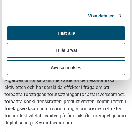
4. Åtgärdens ekonomiska potential
(25 %)
Visa detaljer
Åtgärden tillför ett betydande mervärde för den
ekonomiska aktiviteten och åtgärden har betydande
effekter i fråga om att förbättra företagens förutsättningar
Tillåt alla
för affärsverksamhet, förbättra konkurrenskraften,
produktiviteten, kontinuiteten i företagsverksamheten samt
Tillåt urval
därigenom betydande effekter för produktivitetstillväxten
på lång sikt (till exempel genom digitalisering): 4 =
Avvisa cookies
motsvarar utmärkt
Åtgärden tillför särskilt mervärde för den ekonomiska
aktiviteten och har särskilda effekter i fråga om att
förbättra företagens förutsättningar för affärsverksamhet,
förbättra konkurrenskraften, produktiviteten, kontinuiteten i
företagsverksamheten samt därigenom positiva effekter
för produktivitetstillväxten på lång sikt (till exempel genom
digitalisering): 3 = motsvarar bra