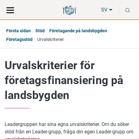
Gå
Sök
S
direkt
på
SV
till
hela
innehåll
webbplatsen
Första sidan
Stöd
Företagande på landsbygden
Företagsstöd
Urvalskriterier
Urvalskriterier för
företagsfinansiering på
landsbygden
Leadergruppen har sina egna urvalskriterier. Om du söker
stöd från en Leader-grupp, fråga din egen Leader-grupp om