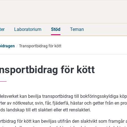
Gå
Sök
direkt
på
till
hela
innehåll
webbplatsen
ter
Laboratorium
Stöd
Teman
bidragen
Transportbidrag för kött
nsportbidrag för kött
lsverket kan bevilja transportbidrag till bokföringsskyldiga köp
ter av nötkreatur, svin, får, fjäderfä, hästar och getter från en pr
s landskap till ett slakteri eller ett renslakteri.
tbidrag för kött kan beviljas utifrån den slaktvikt som framgår a