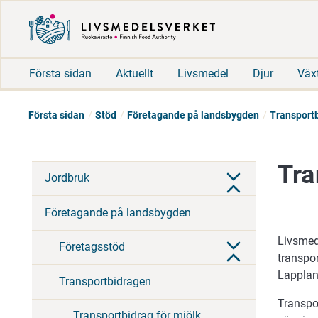
Första sidan
Aktuellt
Livsmedel
Djur
Väx
Första sidan
Stöd
Företagande på landsbygden
Transport
Tra
Jordbruk
Företagande på landsbygden
Livsmede
Företagsstöd
transpor
Lappland
Transportbidragen
Transpor
Transportbidrag för mjölk