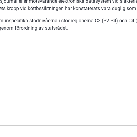
journal eller motsvarande elektroniska datasystem vid slakterier 
ets kropp vid köttbesiktningen har konstaterats vara duglig so
unspecifika stödnivåerna i stödregionerna C3 (P2-P4) och C4 (
 genom förordning av statsrådet.