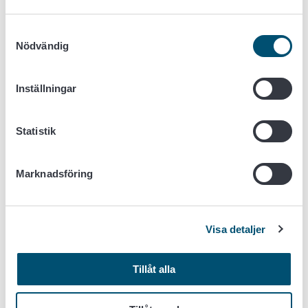
ändring och upphävande av vissa akter med
avseende på djurhälsa (djurhälsolag) med
Samtyckesval
ändringar
Nödvändig
Kommissionens delegerade förordning (EU)
2019/2035 komplettering av Europaparlamentets
och rådets förordning (EU) 2016/429 vad gäller
Inställningar
bestämmelser om anläggningar som håller
landlevande djur och kläckerier samt om spårbarhet
Statistik
för vissa hållna landlevande djur och kläckägg med
ändringar
Kommissionens genomförandeförordning (EU)
Marknadsföring
2021/520 om fastställande av
tillämpningsföreskrifter för Europaparlamentets och
rådets förordning (EU) 2016/429 vad gäller
Visa detaljer
spårbarhet för vissa hållna landlevande djur med
ändringar
Lag om nationella stöd till jordbruket och
Tillåt alla
trädgårdsodlingen 1559/2001 med ändringar
Lag om verkställighet av vissa av Europeiska