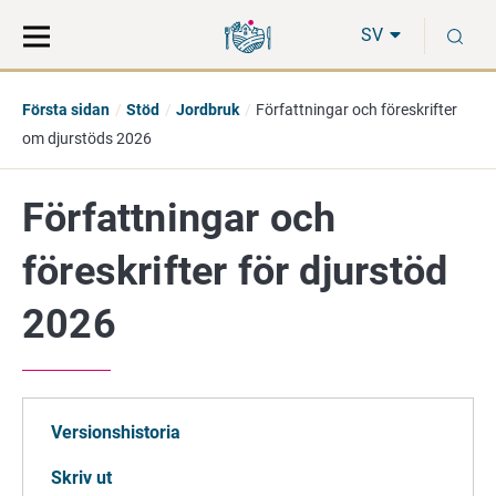
Gå
Sök
S
direkt
på
SV
till
hela
innehåll
webbplatsen
Första sidan
Stöd
Jordbruk
Författningar och föreskrifter
om djurstöds 2026
Författningar och
föreskrifter för djurstöd
2026
Versionshistoria
Skriv ut