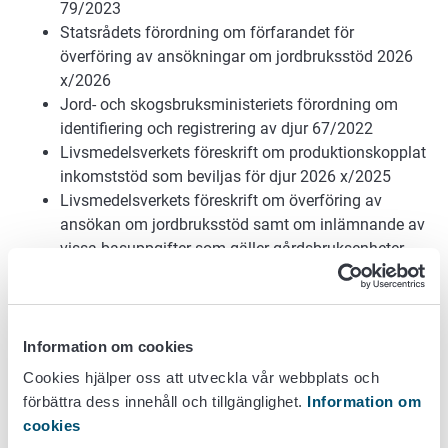
79/2023
Statsrådets förordning om förfarandet för
överföring av ansökningar om jordbruksstöd 2026
x/2026
Jord- och skogsbruksministeriets förordning om
identifiering och registrering av djur 67/2022
Livsmedelsverkets föreskrift om produktionskopplat
inkomststöd som beviljas för djur 2026 x/2025
Livsmedelsverkets föreskrift om överföring av
ansökan om jordbruksstöd samt om inlämnande av
vissa basuppgifter som gäller gårdsbruksenheter
2026 x/2025.
Nationella husdjursstöd 2026
Information om cookies
Författning om stödregion AB och C
Cookies hjälper oss att utveckla vår webbplats och
förbättra dess innehåll och tillgänglighet.
Information om
Europaparlamentets och rådets förordning (EU)
cookies
2016/429 överförbara djursjukdomar och om