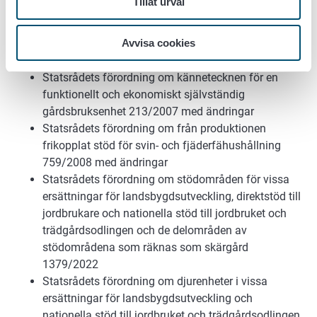
Tillåt urval
unionens jordbruksstöd och vissa nationella jord-
bruksstöd 1334/2022 med ändringar
Avvisa cookies
Lag om identifiering och registrering av djur
1069/2021
Statsrådets förordning om kännetecknen för en
funktionellt och ekonomiskt självständig
gårdsbruksenhet 213/2007 med ändringar
Statsrådets förordning om från produktionen
frikopplat stöd för svin- och fjäderfähushållning
759/2008 med ändringar
Statsrådets förordning om stödområden för vissa
ersättningar för landsbygdsutveckling, direktstöd till
jordbrukare och nationella stöd till jordbruket och
trädgårdsodlingen och de delområden av
stödområdena som räknas som skärgård
1379/2022
Statsrådets förordning om djurenheter i vissa
ersättningar för landsbygdsutveckling och
nationella stöd till jordbruket och trädgårdsodlingen