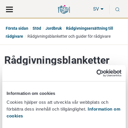
Gå
Sök
S
direkt
på
SV
till
hela
innehåll
webbplatsen
Första sidan
Stöd
Jordbruk
Rådgivningsersättning till
rådgivare
Rådgivningsblanketter och guider för rådgivare
Rådgivningsblanketter
och guider för rådgivare
Information om cookies
Blanketter
Cookies hjälper oss att utveckla vår webbplats och
förbättra dess innehåll och tillgänglighet.
Information om
cookies
Ämnesområdena i rådgivningen av gårdarna och