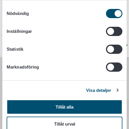
bestyrkande om mottagande av rådgivning (docx)
Samtyckesval
676 Ämnesområdena i rådgivningen av gårdarna
Nödvändig
och bestyrkande om mottagande av rådgivning
(pdf)
Inställningar
Sidan har senast uppdaterats 12.3.2026
Statistik
Marknadsföring
LIVSMEDELSVERKET
PB 100
Visa detaljer
00027 LIVSMEDELSVERKET
Kontaktuppgifter
Tillåt alla
Ge respons
Dataskydd
Tillåt urval
Tillgänglighetsutlåtande