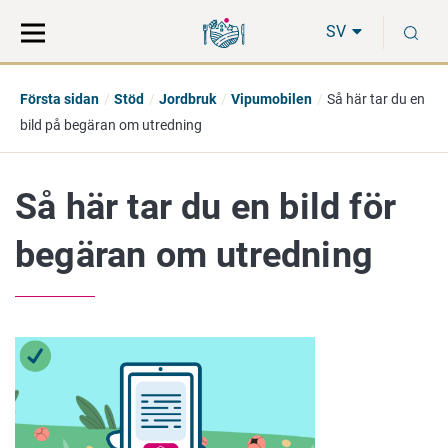
Gå
Sök
S
direkt
på
SV
till
hela
innehåll
webbplatsen
Första sidan
Stöd
Jordbruk
Vipumobilen
Så här tar du en
bild på begäran om utredning
Så här tar du en bild för
begäran om utredning