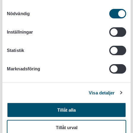
Samtyckesval
Du kan kontrollera hur bilden blev och ta nya bilder tills du
Nödvändig
är nöjd.
Inställningar
Statistik
Marknadsföring
Undvik närbilder.
Visa detaljer
Tillåt alla
Tillåt urval