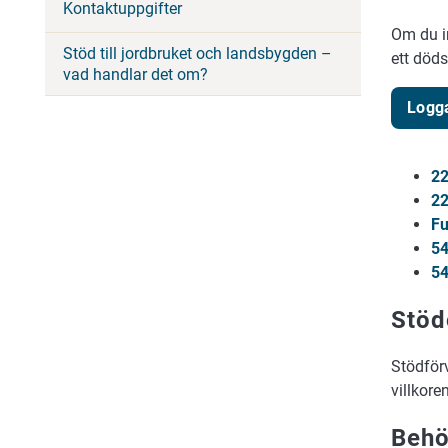
Kontaktuppgifter
Om du in
Stöd till jordbruket och landsbygden –
ett död
vad handlar det om?
Logga
22
22
Fu
54
54
Stöd
Stödförv
villkoren
Behö