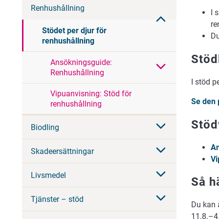
Renhushållning
I 
re
Stödet per djur för
Du
renhushållning
Stöd
Ansökningsguide:
Renhushållning
I stöd p
Vipuanvisning: Stöd för
Se den p
renhushållning
Stöd
Biodling
An
Skadeersättningar
Vi
Livsmedel
Så h
Tjänster – stöd
Du kan 
11.8.–4