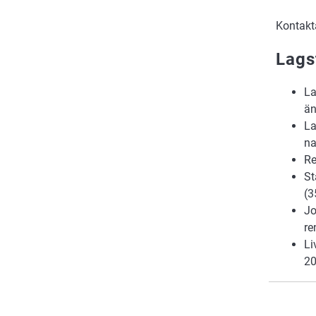
Kontak
Lags
La
än
La
na
Re
St
(3
Jo
re
Li
20