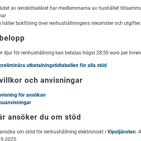
slutet av renskötselåret har medlemmarna av hushållet tillsam
nar
 håller bokföring över renhushållningens inkomster och utgifter.
belopp
er djur för renhushållning kan betalas högst 28,50 euro per livren
reliminära utbetalningstidtabellen för alla stöd
villkor och anvisningar
visning för ansökan
puanvisningar
är ansöker du om stöd
ansöka om stöd för renhushållning elektroniskt i
Viputjänsten
. 
.9.2025.