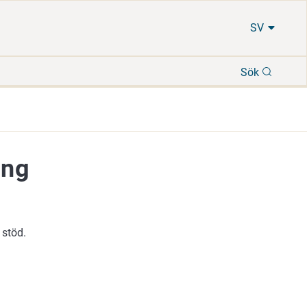
SV
Sök
Sök
ing
 stöd.