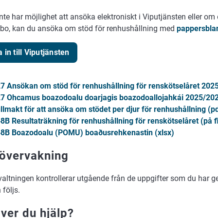
te har möjlighet att ansöka elektroniskt i Viputjänsten eller o
sbo, kan du ansöka om stöd för renhushållning med
pappersbla
 in till Viputjänsten
7 Ansökan om stöd för renhushållning för renskötselåret 202
7 Ohcamus boazodoalu doarjagis boazodoallojahkái 2025/202
llmakt för att ansöka om stödet per djur för renhushållning (p
8B Resultaträkning för renhushållning för renskötselåret (på f
8B Boazodoalu (POMU) boaðusrehkenastin (xlsx)
övervakning
altningen kontrollerar utgående från de uppgifter som du har ge
 följs.
ver du hjälp?