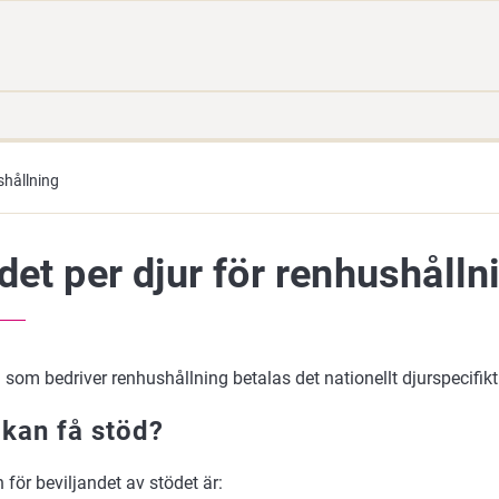
Gå
Sök
direkt
på
till
hela
innehåll
webbplatsen
shållning
det per djur för renhushålln
som bedriver renhushållning betalas det nationellt djurspecifikt
kan få stöd?
n för beviljandet av stödet är: