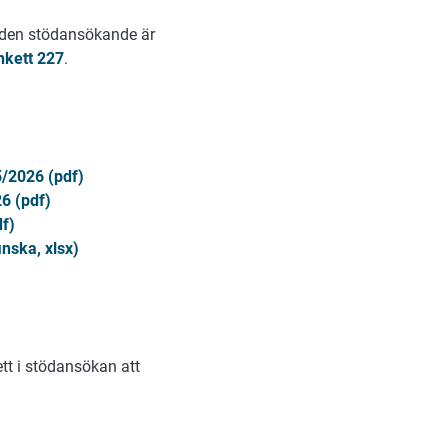
m den stödansökande är
nkett 227
.
5/2026 (pdf)
6 (pdf)
df)
inska, xlsx)
tt i stödansökan att