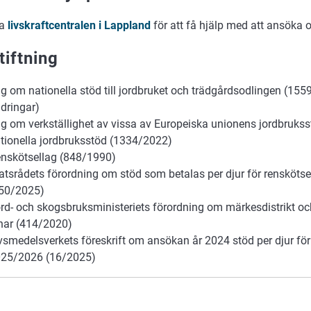
ta
livskraftcentralen i Lappland
för att få hjälp med att ansöka 
tiftning
g om nationella stöd till jordbruket och trädgårdsodlingen (1
dringar)
g om verkställighet av vissa av Europeiska unionens jordbrukss
tionella jordbruksstöd (1334/2022)
nskötsellag (848/1990)
atsrådets förordning om stöd som betalas per djur för rensköts
50/2025)
rd- och skogsbruksministeriets förordning om märkesdistrikt och
nar (414/2020)
vsmedelsverkets föreskrift om ansökan år 2024 stöd per djur för
25/2026 (16/2025)