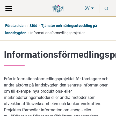
Gå
Sök
S
direkt
på
SV
till
hela
innehåll
webbplatsen
Första sidan
Stöd
Tjänster och näringsutveckling på
landsbygden
Informationsförmedlingsprojekten
Informationsförmedlingsp
Från informationsförmedlingsprojektet får företagare och
andra aktörer på landsbygden den senaste informationen
om till exempel nya produktions- eller
marknadsföringsmetoder eller andra metoder som
utvecklar affärsverksamheten och konkurrenskraften.
Projekten förmedlar information om energi- eller