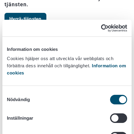
tjänsten.
Hyrrä-tjänsten
Innehållet i den projektplan som ifylls i e-
Information om cookies
tjänsten Hyrrä:
Cookies hjälper oss att utveckla vår webbplats och
förbättra dess innehåll och tillgänglighet.
Information om
Så här ansöker du om stöd i Hyrrä-tjänsten
cookies
Samtyckesval
Så här svarar du på en begäran om komplettering
Nödvändig
3. Skicka in ansökan och påbörja projektet.
Inställningar
Du kan börja genomföra projektet när du har skickat in din