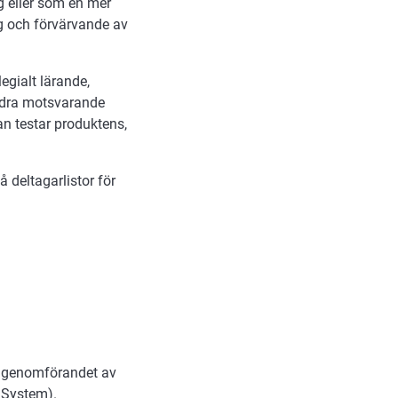
g eller som en mer
g och förvärvande av
gialt lärande,
andra motsvarande
n testar produktens,
 deltagarlistor för
ör genomförandet av
 System).