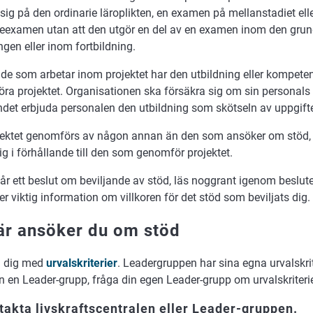
sig på den ordinarie läroplikten, en examen på mellanstadiet eller
eexamen utan att den utgör en del av en examen inom den gru
ngen eller inom fortbildning.
 de som arbetar inom projektet har den utbildning eller kompete
ra projektet. Organisationen ska försäkra sig om sin personal
ndet erbjuda personalen den utbildning som skötseln av uppgifte
ektet genomförs av någon annan än den som ansöker om stöd, 
ig i förhållande till den som genomför projektet.
år ett beslut om beviljande av stöd, läs noggrant igenom beslute
er viktig information om villkoren för det stöd som beviljats dig.
är ansöker du om stöd
a dig med
urvalskriterier
. Leadergruppen har sina egna urvalskri
n en Leader-grupp, fråga din egen Leader-grupp om urvalskriteri
takta livskraftscentralen eller Leader-gruppen.