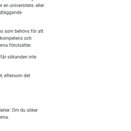
 en universitets- eller
ndläggande
ns som behövs för att
s kompetens och
rna förutsätter.
får sökanden inte
t, eftersom det
terier. Om du söker
erna.