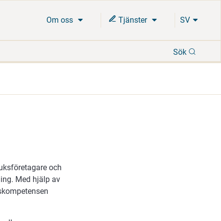
Om oss
Tjänster
SV
Sök
Sök
ruksföretagare och
ning. Med hjälp av
apskompetensen