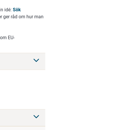
in idé:
Sök
er ger råd om hur man
som EU-