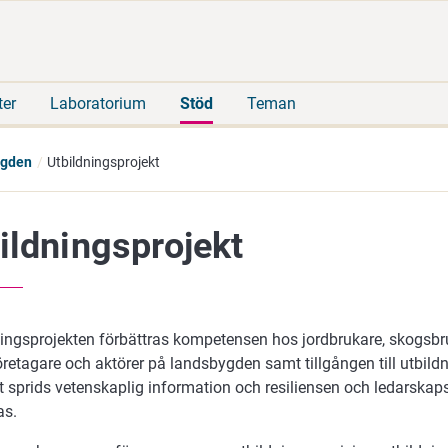
Gå
Sök
direkt
på
till
hela
innehåll
webbplatsen
ter
Laboratorium
Stöd
Teman
ygden
Utbildningsprojekt
ildningsprojekt
dningsprojekten förbättras kompetensen hos jordbrukare, skogsb
retagare och aktörer på landsbygden samt tillgången till utbild
et sprids vetenskaplig information och resiliensen och ledarsk
as.