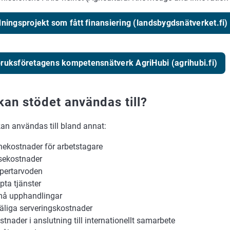
dningsprojekt som fått finansiering (landsbygdsnätverket.fi)
ruksföretagens kompetensnätverk AgriHubi (agrihubi.fi)
kan stödet användas till?
kan användas till bland annat:
nekostnader för arbetstagare
sekostnader
pertarvoden
pta tjänster
å upphandlingar
äliga serveringskostnader
stnader i anslutning till internationellt samarbete