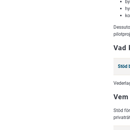
by
hy
ko
Dessuto
pilotpro
Vad 
Stöd b
Vederlag
Vem 
Stöd för
privaträ