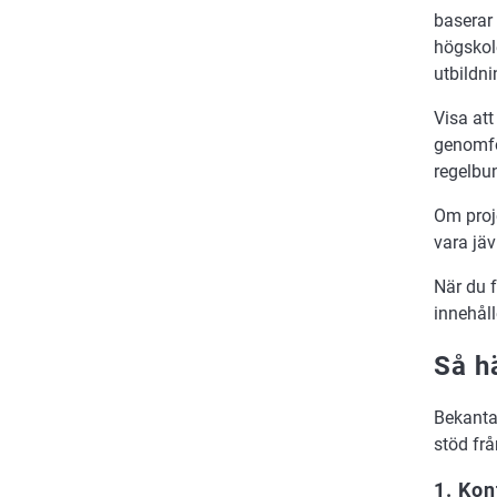
baserar 
högskol
utbildni
Visa att
genomfö
regelbu
Om proj
vara jäv
När du f
innehåll
Så h
Bekant
stöd frå
1. Kon