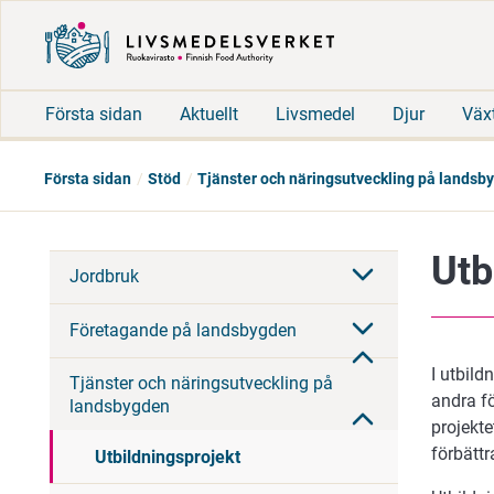
Första sidan
Aktuellt
Livsmedel
Djur
Väx
Första sidan
Stöd
Tjänster och näringsutveckling på landsb
Utb
Jordbruk
Företagande på landsbygden
I utbil
Tjänster och näringsutveckling på
andra fö
landsbygden
projekt
förbättr
Utbildningsprojekt