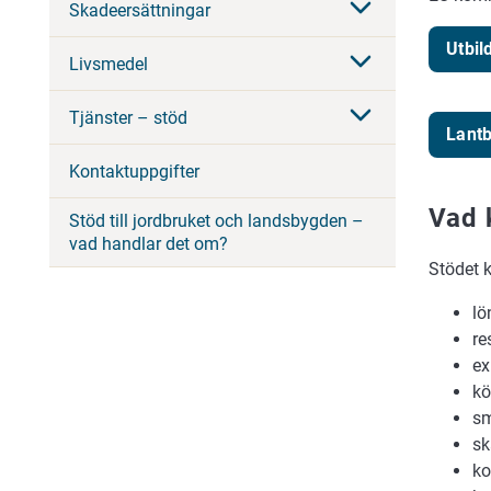
Skadeersättningar
Utbil
Livsmedel
Tjänster – stöd
Lantb
Kontaktuppgifter
Vad 
Stöd till jordbruket och landsbygden –
vad handlar det om?
Stödet 
lö
re
ex
kö
sm
sk
ko