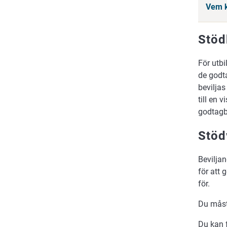
Vem k
Stöd
För utbi
de godta
beviljas
till en 
godtagb
Stöd
Beviljan
för att 
för.
Du måst
Du kan 