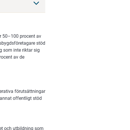
för 50–100 procent av
dsbygdsföretagare stöd
 som inte riktar sig
procent av de
erativa förutsättningar
annat offentligt stöd
et och utbildning som