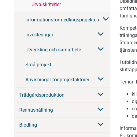
Utbildn
Urvalskriterier
omfatta
färdighe
Informationsförmedlingsprojekten
Kompete
Investeringar
träning
åtgärde
Utveckling och samarbete
tjänste
I utbil
Små projekt
slutrapp
Anvisningar för projektaktörer
Teman fö
kl
Trädgårdsproduktion
di
en
Renhushållning
de
Biodling
Informa
EU-komm