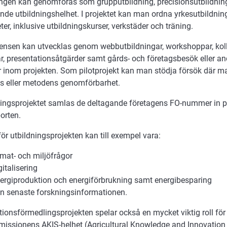
ingen kan genomföras som grupputbildning, precisionsutbildnin
nde utbildningshelhet. I projektet kan man ordna yrkesutbildnin
ter, inklusive utbildningskurser, verkstäder och träning.
nsen kan utvecklas genom webbutbildningar, workshoppar, kolle
ar, presentationsåtgärder samt gårds- och företagsbesök eller 
r inom projekten. Som pilotprojekt kan man stödja försök där ma
ns eller metodens genomförbarhet.
dningsprojektet samlas de deltagande företagens FO-nummer in på
orten.
r utbildningsprojekten kan till exempel vara:
imat- och miljöfrågor
gitalisering
ergiproduktion och energiförbrukning samt energibesparing
n senaste forskningsinformationen.
tionsförmedlingsprojekten spelar också en mycket viktig roll f
issionens AKIS-helhet (Agricultural Knowledge and Innovation