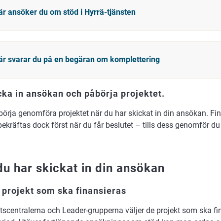
är ansöker du om stöd i Hyrrä-tjänsten
är svarar du på en begäran om komplettering
cka in ansökan och påbörja projektet.
örja genomföra projektet när du har skickat in din ansökan. Fin
bekräftas dock först när du får beslutet – tills dess genomför du 
du har skickat in din ansökan
 projekt som ska finansieras
tscentralerna och Leader-grupperna väljer de projekt som ska fi