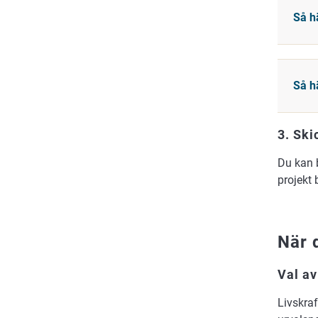
Så h
Så h
3. Ski
Du kan b
projekt 
När 
Val av
Livskraf