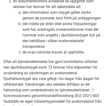
en dokumentkontroll avseende de uppgifter som
aktören har lämnat för att säkerställa att:
den information som intyget gäller styrks
genom de journaler som förts på anläggningen
det märke på strån eller andra förpackningar
som har anbringats överensstämmer med det
nummer som angetts i djurhälsointyget och på
den behållare i vilken avelsmaterialet
transporteras
de ovan nämnda kraven är uppfyllda.
Efter att tjänsteveterinären har gjort kontrollerna utfärdar
hen djurhälsointyget inom 72 timmar före tidpunkten för
avsändning av sändningen av avelsmaterial.
Djurhälsointyget ska vara giltigt i tio dagar från dagen för
utfärdandet. Sändningen ska således åtföljas av ett
hälsointyg som undertecknats av tjänsteveterinären. I
Kommissionens genomförandeförordning (EU) 2021/403
fastställs en egen hälsointygsmodell för avelsmaterial från