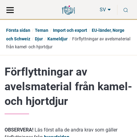
Gå
Sök
S
direkt
på
SV
till
hela
innehåll
webbplatsen
Första sidan
Teman
Import och export
EU-länder, Norge
och Schweiz
Djur
Kameldjur
Förflyttningar av avelsmaterial
från kamel- och hjortdjur
Förflyttningar av
avelsmaterial från kamel-
och hjortdjur
OBSERVERA!
Läs först alla de andra krav som gäller