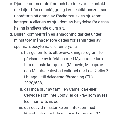
Djuren kommer inte från och har inte varit i kontakt
med djur från en anläggning i en restriktionszon som
upprättats på grund av förekomst av en sjukdom i
kategori A eller en ny sjukdom av betydelse för dessa
hållna landlevande djurs art.
Djuren kommer från en anläggning där det under
minst tolv månader före dagen för samlingen av
sperman, oocyterna eller embryona
har genomförts ett övervakningsprogram för
påvisande av infektion med Mycobacterium
tuberculosis-komplexet (M. bovis, M. caprae
och M. tuberculosis) i enlighet med del 2 eller 3
i bilaga II till delegerad förordning (EU)
2020/688,
där inga djur av familjen Camelidae eller
Cervidae som inte uppfyller de krav som avses i
led i har förts in, och
där det vid misstanke om infektion med
Mycobacterium tuberculosis-komplexet (M.