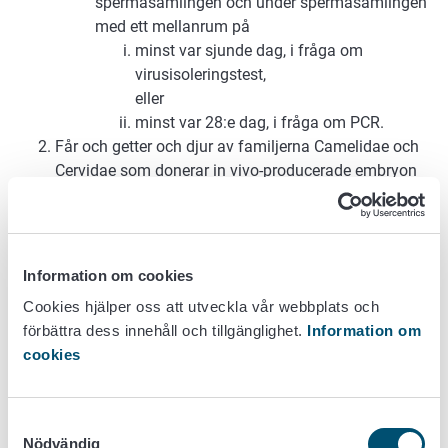
spermasamlingen och under spermasamlingen
med ett mellanrum på
minst var sjunde dag, i fråga om
virusisoleringstest,
eller
minst var 28:e dag, i fråga om PCR.
Får och getter och djur av familjerna Camelidae och
Cervidae som donerar in vivo-producerade embryon
samt nötkreatur, får och getter och djur av familjerna
Camelidae och Cervidae som donerar oocyter för in
vitro-produktion av embryon ska uppfylla minst ett av
följande villkor:
Information om cookies
De har hållits i en medlemsstat eller en zon i en
Cookies hjälper oss att utveckla vår webbplats och
medlemsstat som varit fri från infektion med
förbättra dess innehåll och tillgänglighet.
Information om
blåtungevirus (serotyperna 1–24) under minst
cookies
60 dagar före samlingen av oocyterna eller
embryona.
De har under en årstidsbetingat sjukdomsfri
Samtyckesval
period under minst 60 dagar före samlingen av
Nödvändig