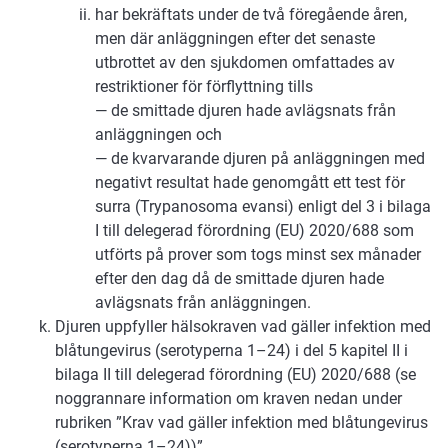
har bekräftats under de två föregående åren,
men där anläggningen efter det senaste
utbrottet av den sjukdomen omfattades av
restriktioner för förflyttning tills
— de smittade djuren hade avlägsnats från
anläggningen och
— de kvarvarande djuren på anläggningen med
negativt resultat hade genomgått ett test för
surra (Trypanosoma evansi) enligt del 3 i bilaga
I till delegerad förordning (EU) 2020/688 som
utförts på prover som togs minst sex månader
efter den dag då de smittade djuren hade
avlägsnats från anläggningen.
Djuren uppfyller hälsokraven vad gäller infektion med
blåtungevirus (serotyperna 1–24) i del 5 kapitel II i
bilaga II till delegerad förordning (EU) 2020/688 (se
noggrannare information om kraven nedan under
rubriken ”Krav vad gäller infektion med blåtungevirus
(serotyperna 1–24))”.